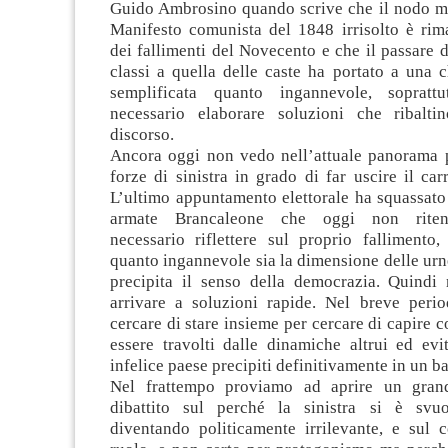
Guido Ambrosino quando scrive che il nodo m
Manifesto comunista del 1848 irrisolto è rima
dei fallimenti del Novecento e che il passare da
classi a quella delle caste ha portato a una c
semplificata quanto ingannevole, soprat
necessario elaborare soluzioni che ribalti
discorso.
Ancora oggi non vedo nell’attuale panorama po
forze di sinistra in grado di far uscire il car
L’ultimo appuntamento elettorale ha squassato 
armate Brancaleone che oggi non rite
necessario riflettere sul proprio fallimento
quanto ingannevole sia la dimensione delle urne
precipita il senso della democrazia. Quindi 
arrivare a soluzioni rapide. Nel breve peri
cercare di stare insieme per cercare di capire c
essere travolti dalle dinamiche altrui ed evi
infelice paese precipiti definitivamente in un ba
Nel frattempo proviamo ad aprire un gran
dibattito sul perché la sinistra si è svuo
diventando politicamente irrilevante, e sul 