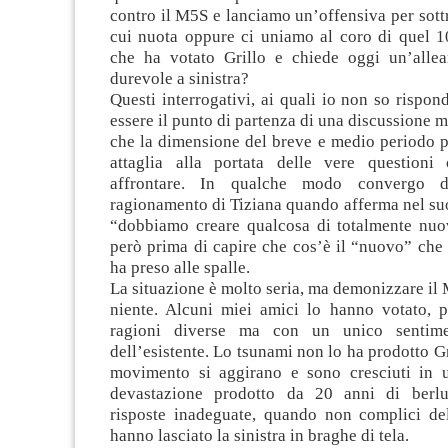
contro il M5S e lanciamo un’offensiva per sottr
cui nuota oppure ci uniamo al coro di quel 1
che ha votato Grillo e chiede oggi un’alle
durevole a sinistra?
Questi interrogativi, ai quali io non so rispon
essere il punto di partenza di una discussione 
che la dimensione del breve e medio periodo p
attaglia alla portata delle vere question
affrontare. In qualche modo convergo 
ragionamento di Tiziana quando afferma nel su
“dobbiamo creare qualcosa di totalmente nu
però prima di capire che cos’è il “nuovo” che
ha preso alle spalle.
La situazione è molto seria, ma demonizzare il
niente. Alcuni miei amici lo hanno votato, p
ragioni diverse ma con un unico sentimen
dell’esistente. Lo tsunami non lo ha prodotto Gri
movimento si aggirano e sono cresciuti in 
devastazione prodotto da 20 anni di berl
risposte inadeguate, quando non complici del
hanno lasciato la sinistra in braghe di tela.