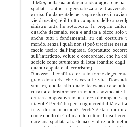
Il M5S, nella sua ambiguità ideologica che ha r
spallata rabbiosa generalizzata e trasversa
avviso fondamentale per capire dove ci troviam
vie di uscita), è il frutto compiuto dello stravo
sinistra tutta ha sottoposto la propria cultu
qualche decennio. Non è andata a picco solo 
anche tutti i fondamentali su cui costruire 
mondo, senza i quali non si può tracciare ness
faccia uscire dall’impasse. Soprattutto occorre
sull’interdetto, voluto e concordato, che ha col
sociale come strumento di lotta (bandito dagli 
quanto appaiato al terrorismo).
Rimosso, il conflitto torna in forme degenerate
gravissima crisi che devasta le vite. Domand
sinistra, quella alla quale facciamo capo int
riuscita a trasformare in modo convincente la
critica e oppositiva in una forza dirompente cap
i tavoli? Perché ha perso ogni credibilità e att
forza di cambiamento? Perché è stato un mo
come quello di Grillo a intercettare l’insofferen
dare una spallata al sistema? E oltre tutto nel