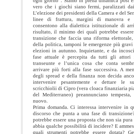
ogni giorno”. Siamo in piena dinamica post el
vero che i giochi siano fermi, paralizzati dai
L’elezione dei presidenti della Camera e del Se
linee di frattura, margini di manovra e p
consentono alla dialettica istituzionale di ar
risultato, il minimo dei quali potrebbe esser
transizione che faccia una riforma elettorale, 
della politica, tamponi le emergenze più gravi
elezioni in autunno. Inquietante, e da incosci
fase attuale è percepita da tutti gli attor
transeunte e l’unica cosa che conta semb
arrivare più forti alla fase successiva. A me
degli spread e della finanza non decida anco
intervenire pesantemente e dettare le s
scricchiolii di Cipro (vera cloaca finanziaria p
del Mediterraneo) preannunciano tempesta,
nuovo.
Prima domanda. Ci interessa intervenire in q
discorso che punta a una fase di transizione?
potrebbe essere una proposta che non sia pura
abbia qualche possibilità di incidere? E ammess
quali strumenti potrebbe essere dotata? Ge