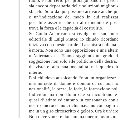
ruolo, e non certo per protagonismo ma perc
sia ancora depositaria delle soluzioni migliori 
sfacelo. Solo da qui possono arrivare anche p
e un’indicazione del modo in cui realizza
possibile asserire che un altro mondo è poss
trova la forza e la capacità di costruirlo.
Se Guido Ambrosino si rivolge nel suo inte
editoriale di Luigi Pintor, io chiudo ricordan
iniziava con queste parole “La sinistra italian
è morta. Non sono una opposizione e una alter
un’alternanza… Hanno raggiunto un grado di
soggezione non solo alle politiche della destra,
di vista e alla sua mentalità nel quadro i
interno”.
E si chiudeva auspicando “non un’organizzaz
una miriade di donne e uomini di cui non h
nazionalità, la razza, la fede, la formazione poli
Individui ma non atomi che si incontrano e
quasi d’istinto ed entrano in consonanza con 
nostro microcosmo ci chiamavamo compagni c
ma in un giro circoscritto e geloso. Ora è un’ar
Non deve vincere domani ma operare ogni giorn