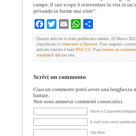
campo. Il suo scopo è reinventare la vita in un’
privando in forme mai viste”.
Facebook
Twitter
Email
WhatsApp
Condividi
Questo articolo è stato pubblicato sabato, 23 Marzo 2013
classificato in
Interventi e Opinioni
. Puoi seguire i comm
articolo tramite il feed
RSS 2.0
. Puoi
inviare un commen
trackback
dal tuo sito.
Scrivi un commento
Ciascun commento potrà avere una lunghezza 
battute.
Non sono ammessi commenti consecutivi.
Nome e Cognomeobbligato
E-mail (non verrà pubblicata
Sito Web