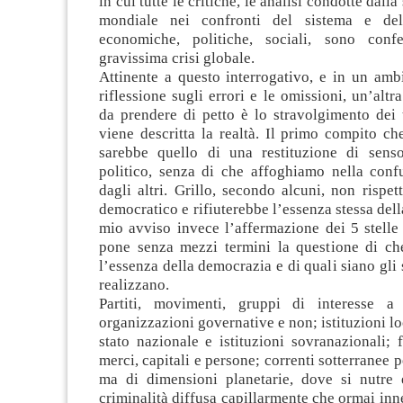
in cui tutte le critiche, le analisi condotte dalla
mondiale nei confronti del sistema e dell
economiche, politiche, sociali, sono con
gravissima crisi globale.
Attinente a questo interrogativo, e in un amb
riflessione sugli errori e le omissioni, un’altr
da prendere di petto è lo stravolgimento dei 
viene descritta la realtà. Il primo compito ch
sarebbe quello di una restituzione di sens
politico, senza di che affoghiamo nella confu
dagli altri. Grillo, secondo alcuni, non rispet
democratico e rifiuterebbe l’essenza stessa del
mio avviso invece l’affermazione dei 5 stelle
pone senza mezzi termini la questione di ch
l’essenza della democrazia e di quali siano gli 
realizzano.
Partiti, movimenti, gruppi di interesse a t
organizzazioni governative e non; istituzioni lo
stato nazionale e istituzioni sovranazionali; f
merci, capitali e persone; correnti sotterranee pe
ma di dimensioni planetarie, dove si nutre
criminalità diffusa capillarmente che ormai in