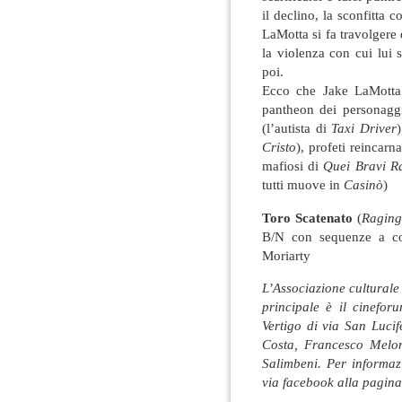
il declino, la sconfitta
LaMotta si fa travolgere 
la violenza con cui lui s
poi.
Ecco che Jake LaMotta p
pantheon dei personaggi
(l’autista di
Taxi Driver
Cristo
), profeti reincarn
mafiosi di
Quei Bravi R
tutti muove in
Casinò
)
Toro Scatenato
(
Raging
B/N con sequenze a co
Moriarty
L’Associazione culturale 
principale è il cinefor
Vertigo di via San Lucif
Costa, Francesco Melon
Salimbeni. Per informaz
via facebook alla pagin