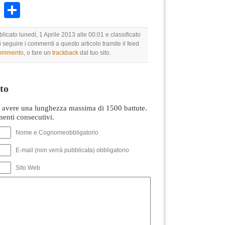
k
r
ail
WhatsApp
Condividi
licato lunedì, 1 Aprile 2013 alle 00:01 e classificato
i seguire i commenti a questo articolo tramite il feed
commento
, o fare un
trackback
dal tuo sito.
to
avere una lunghezza massima di 1500 battute.
nti consecutivi.
Nome e Cognomeobbligatorio
E-mail (non verrà pubblicata) obbligatorio
Sito Web