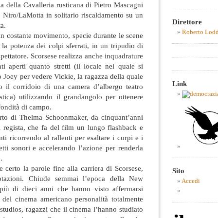
ma della Cavalleria rusticana di Pietro Mascagni
De Niro/LaMotta in solitario riscaldamento su un
Direttore
ta.
Roberto Lod
in costante movimento, specie durante le scene
a la potenza dei colpi sferrati, in un tripudio di
pettatore. Scorsese realizza anche inquadrature
ti aperti quanto stretti (il locale nel quale si
o Joey per vedere Vickie, la ragazza della quale
Link
o il corridoio di una camera d’albergo teatro
stica) utilizzando il grandangolo per ottenere
ofondità di campo.
orto di Thelma Schoonmaker, da cinquant’anni
l regista, che fa del film un lungo flashback e
i ricorrendo al rallenti per esaltare i corpi e i
fetti sonori e accelerando l’azione per renderla
.
certo la parole fine alla carriera di Scorsese,
Sito
uotazioni. Chiude semmai l’epoca della New
Accedi
iù di dieci anni che hanno visto affermarsi
 del cinema americano personalità totalmente
studios, ragazzi che il cinema l’hanno studiato