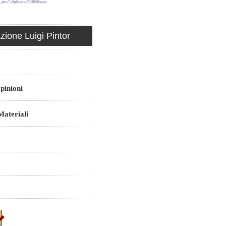
ione Luigi Pintor
pinioni
ateriali