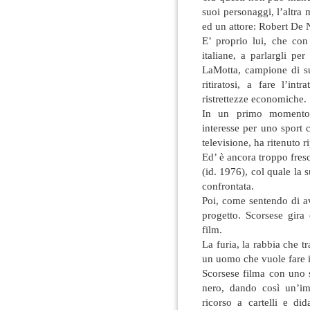
suoi personaggi, l’altra m
ed un attore: Robert De 
E’ proprio lui, che con
italiane, a parlargli pe
LaMotta, campione di su
ritiratosi, a fare l’int
ristrettezze economiche.
In un primo momento i
interesse per uno sport
televisione, ha ritenuto 
Ed’ è ancora troppo fres
(id. 1976), col quale la 
confrontata.
Poi, come sentendo di av
progetto. Scorsese gira
film.
La furia, la rabbia che 
un uomo che vuole fare i
Scorsese filma con uno s
nero, dando così un’imp
ricorso a cartelli e di