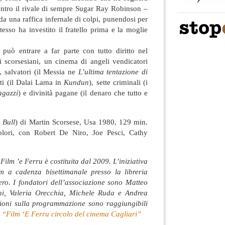
 contro il rivale di sempre Sugar Ray Robinson –
da una raffica infernale di colpi, punendosi per
tesso ha investito il fratello prima e la moglie
uò entrare a far parte con tutto diritto nel
 scorsesiani, un cinema di angeli vendicatori
), salvatori (il Messia ne
L’ultima tentazione di
ati (il Dalai Lama in
Kundun
), sette criminali (i
agazzi
) e divinità pagane (il denaro che tutto e
 Bull
) di Martin Scorsese, Usa 1980, 129 min.
lori, con Robert De Niro, Joe Pesci, Cathy
Film ’e Ferru è costituita dal 2009. L’iniziativa
um a cadenza bisettimanale presso la libreria
ero. I fondatori dell’associazione sono Matteo
i, Valeria Orecchia, Michele Ruda e Andrea
ioni sulla programmazione sono raggiungibili
a
“Film ‘E Ferru circolo del cinema Cagliari”