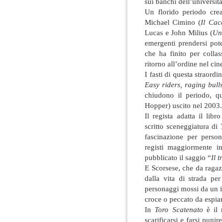
sui banchi dell’universit
Un florido periodo crea
Michael Cimino (
Il Cac
Lucas e John Milius (
Un
emergenti prendersi pot
che ha finito per colla
ritorno all’ordine nel c
I fasti di questa straord
Easy riders, raging bul
chiudono il periodo, q
Hopper) uscito nel 2003.
Il regista adatta il li
scritto sceneggiatura di
fascinazione per perso
registi maggiormente in
pubblicato il saggio “
Il 
E Scorsese, che da ragaz
dalla vita di strada pe
personaggi mossi da un in
croce o peccato da espia
In
Toro Scatenato
è il 
scarificarsi e farsi pun