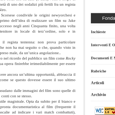
età di uno dei sodalizi più fertili fra un regista
Niro.
 Scorsese condivide le origini newyorchesi e
Fondaz
r primo dell’idea di realizzare un film su Jake
ccesso negli anni Cinquanta finito, una volta
rattenitore in locale di terz’ordine, solo e in
Inchieste
l regista tentenna: non prova particolare
Interventi E O
 che non ha mai seguito o che, quando visto in
ripreso male, da un’unica angolazione..
Documenti E M
co nel ricordo del pubblico un film come
Rocky
sua opera finirebbe irrimediabilmente per essere
Rubriche
ere ancora un’ultima opportunità, abbraccia il
 come se questo dovesse essere il suo ultimo
Articoli
trasudano dalle immagini del film sono quelle di
Archivio
 conti con se stesso.
tile magistrale. Opta da subito per il bianco e
ronta documentaristica al film (frequente il
dascalie ad indicare i vari match combattuti),