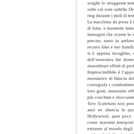
sceglie lo struggente te
sulle cui note saltella 
ring durante i titoli di tes
La macchina da presa è 
di lotta, e trasmette tutt
immagini che scuote lo s
precise, tanto in ambien
recano Jake e suo fratell
si è appena invaghito, 
dell’ennesima lite dome
straordinari effetti di pr
Imprescindibile è l’app
montatrice di fiducia de
coreografa i combattiment
loro gesti, inserendo ef
più concitata e shoccante
Toro Scatenato
non pone 
anzi ne rilancia le q
Hollywood, quei poco p
come massimi interpreti
estranee al mondo degli 