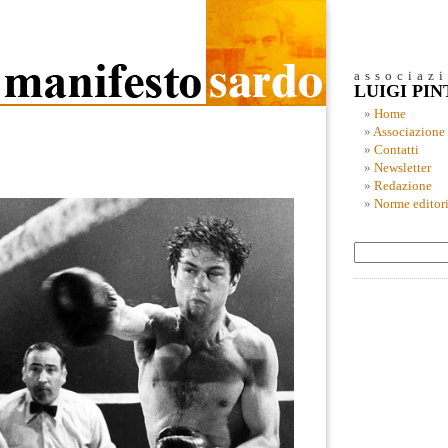
associaz
LUIGI PI
Home
Associazione
Contatti
Newsletter
Redazione
Norme editori