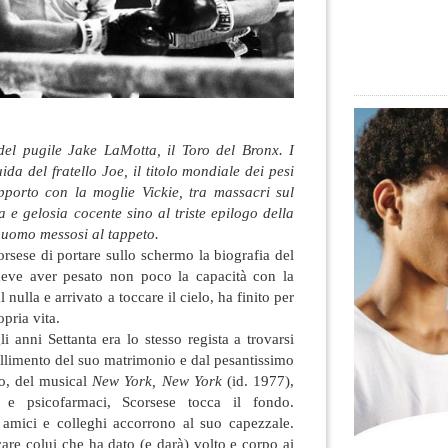
 del pugile Jake LaMotta, il Toro del Bronx. I
ida del fratello Joe, il titolo mondiale dei pesi
pporto con la moglie Vickie, tra massacri sul
a e gelosia cocente sino al triste epilogo della
un uomo messosi al tappeto
.
orsese di portare sullo schermo la biografia del
deve aver pesato non poco la capacità con la
 nulla e arrivato a toccare il cielo, ha finito per
opria vita.
li anni Settanta era lo stesso regista a trovarsi
fallimento del suo matrimonio e dal pesantissimo
co, del musical
New York, New York
(id. 1977),
e psicofarmaci, Scorsese tocca il fondo.
 amici e colleghi accorrono al suo capezzale.
re colui che ha dato (e darà) volto e corpo ai