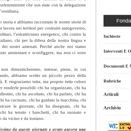
ansfemministre che son state con la delegazione
l’ossidiana.
Fondaz
 storia e abbiamo raccontato le nostre storie di
hi lavora nei territori per costruire autogoverno,
ilitari, l’estrattivismo energetico, chi contro la
Inchieste
taliano, chi per la difesa della nostra lingua e
 dei nostri antenati. Perchè anche noi siamo
Interventi E O
luto annientare e sconfiggere, ma non ci sono
Documenti E M
 non dimenticheremo, intense, piene, in cui
do, abbiamo scritto un piccolo pezzo della
Rubriche
età. E ringraziamo tuttə, ma proprio tuttə coloro
r renderle possibili: chi ha organizzato, chi ha
allestito, chi ha ascoltato, chi ha parlato, chi ha
Articoli
 chi ha cucinato, chi ha guidato la macchina, chi
sicure le giornate, chi ha disegnato, chi ha
Archivio
, chi ha tenuto i banchetti, chi ha suonato e
to da vicino e da lontano.
𝒔𝒔𝒊𝒎𝒐 𝒅𝒂 𝒒𝒖𝒆𝒔𝒕𝒆 𝒈𝒊𝒐𝒓𝒏𝒂𝒕𝒆 𝒆 𝒂𝒗𝒖𝒕𝒐 𝒂𝒏𝒄𝒐𝒓𝒂 𝒖𝒏𝒂