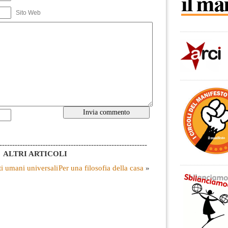
Sito Web
----------------------------------------------------------
ALTRI ARTICOLI
ti umani universali
Per una filosofia della casa
»