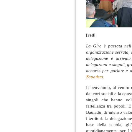
[red]
La Gira è passata nell
organizzazione serrata, s
delegazione è arrivata
delegazioni e singoli, gr
accorsə per parlare e 
Zapatista
.
Il benvenuto, al centro 
dai cori sociali e la cons
singoli che hanno vol
fartellanza tra popoli.
Bauladu, di intenso valor
i territori: la delegazion
base della scuola, gli/
quotidianamente per l’