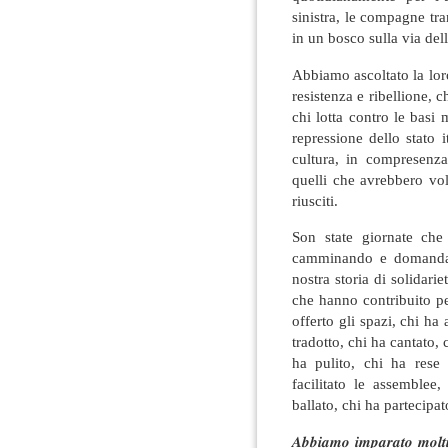
sinistra, le compagne tr
in un bosco sulla via del
Abbiamo ascoltato la loro
resistenza e ribellione, c
chi lotta contro le basi m
repressione dello stato i
cultura, in compresenza
quelli che avrebbero vo
riusciti.
Son state giornate che
camminando e domandan
nostra storia di solidari
che hanno contribuito pe
offerto gli spazi, chi ha 
tradotto, chi ha cantato,
ha pulito, chi ha rese 
facilitato le assemblee
ballato, chi ha partecipa
𝑨𝒃𝒃𝒊𝒂𝒎𝒐 𝒊𝒎𝒑𝒂𝒓𝒂𝒕𝒐 𝒎𝒐𝒍𝒕