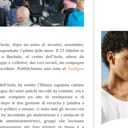
’isola, dopo un anno di incontri, assemblee,
oprattutto l’ultimo folle mese. Il 23 Ottobre la
 a Bauladu, al centro dell’isola, attesa da
uppi e collettivi, dai cori sociali, da compagnə
ascoltare. Pubblichiamo una nota di
Sardigna
dell’isola, ha sentito l’Himno zapatista cantato
egna dei semi antichi raccolti da comitati, reti e
uto compiere un atto di restituzione e di
 E dopo le due giornate di escucha y palabra a
e politico e umano, ci sono stati gli incotri con
e ha incontrato gli studenti/esse e i sindacati di
le amministratori/trici, gruppi che lavorano
autogoverno dei loro territori in basso e a