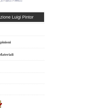
ione Luigi Pintor
pinioni
ateriali