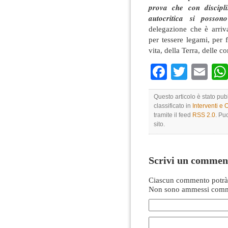
𝒑𝒓𝒐𝒗𝒂 𝒄𝒉𝒆 𝒄𝒐𝒏 𝒅𝒊𝒔𝒄𝒊𝒑𝒍𝒊
𝒂𝒖𝒕𝒐𝒄𝒓𝒊𝒕𝒊𝒄𝒂 𝒔𝒊 𝒑𝒐𝒔𝒔𝒐
delegazione che è arriv
per tessere legami, per 
vita, della Terra, delle c
Faceboo
Twitte
Em
Questo articolo è stato pu
classificato in
Interventi e 
tramite il feed
RSS 2.0
. Pu
sito.
Scrivi un commen
Ciascun commento potrà 
Non sono ammessi comme