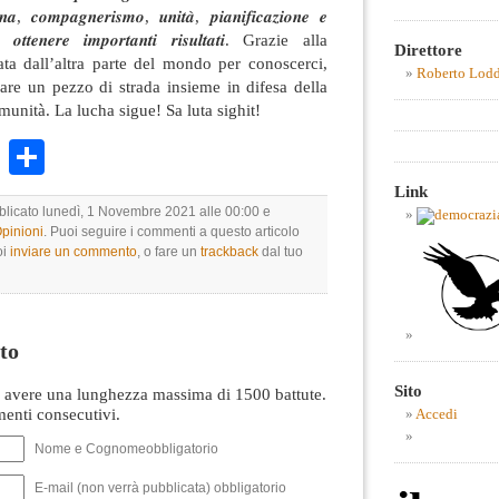
𝒏𝒂, 𝒄𝒐𝒎𝒑𝒂𝒈𝒏𝒆𝒓𝒊𝒔𝒎𝒐, 𝒖𝒏𝒊𝒕𝒂̀, 𝒑𝒊𝒂𝒏𝒊𝒇𝒊𝒄𝒂𝒛𝒊𝒐𝒏𝒆 𝒆
𝒏𝒐 𝒐𝒕𝒕𝒆𝒏𝒆𝒓𝒆 𝒊𝒎𝒑𝒐𝒓𝒕𝒂𝒏𝒕𝒊 𝒓𝒊𝒔𝒖𝒍𝒕𝒂𝒕𝒊. Grazie alla
Direttore
ata dall’altra parte del mondo per conoscerci,
Roberto Lod
fare un pezzo di strada insieme in difesa della
omunità. La lucha sigue! Sa luta sighit!
k
r
ail
WhatsApp
Condividi
Link
bblicato lunedì, 1 Novembre 2021 alle 00:00 e
Opinioni
. Puoi seguire i commenti a questo articolo
oi
inviare un commento
, o fare un
trackback
dal tuo
to
Sito
avere una lunghezza massima di 1500 battute.
nti consecutivi.
Accedi
Nome e Cognomeobbligatorio
E-mail (non verrà pubblicata) obbligatorio