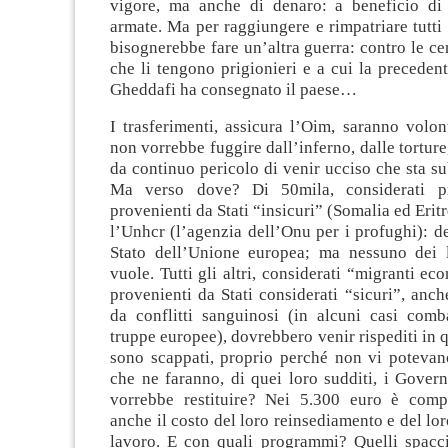
vigore, ma anche di denaro: a beneficio di
armate. Ma per raggiungere e rimpatriare tutti 
bisognerebbe fare un’altra guerra: contro le ce
che li tengono prigionieri e a cui la preceden
Gheddafi ha consegnato il paese…
I trasferimenti, assicura l’Oim, saranno volon
non vorrebbe fuggire dall’inferno, dalle torture
da continuo pericolo di venir ucciso che sta s
Ma verso dove? Di 50mila, considerati p
provenienti da Stati “insicuri” (Somalia ed Erit
l’Unhcr (l’agenzia dell’Onu per i profughi): d
Stato dell’Unione europea; ma nessuno dei 
vuole. Tutti gli altri, considerati “migranti ec
provenienti da Stati considerati “sicuri”, anche
da conflitti sanguinosi (in alcuni casi comb
truppe europee), dovrebbero venir rispediti in q
sono scappati, proprio perché non vi potevano
che ne faranno, di quei loro sudditi, i Govern
vorrebbe restituire? Nei 5.300 euro è compr
anche il costo del loro reinsediamento e del lo
lavoro. E con quali programmi? Quelli spacci