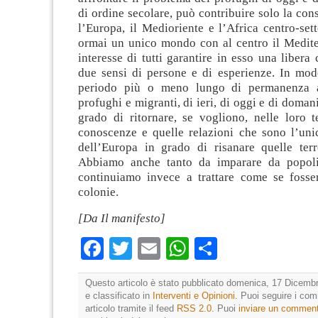
di ordine secolare, può contribuire solo la co
l’Europa, il Medioriente e l’Africa centro-set
ormai un unico mondo con al centro il Medite
interesse di tutti garantire in esso una libera 
due sensi di persone e di esperienze. In mo
periodo più o meno lungo di permanenza all
profughi e migranti, di ieri, di oggi e di doman
grado di ritornare, se vogliono, nelle loro t
conoscenze e quelle relazioni che sono l’uni
dell’Europa in grado di risanare quelle terr
Abbiamo anche tanto da imparare da popoli
continuiamo invece a trattare come se fosse
colonie.
[Da Il manifesto]
Facebook
Twitter
Email
WhatsApp
Condividi
Questo articolo è stato pubblicato domenica, 17 Dicembr
e classificato in
Interventi e Opinioni
. Puoi seguire i co
articolo tramite il feed
RSS 2.0
. Puoi
inviare un commen