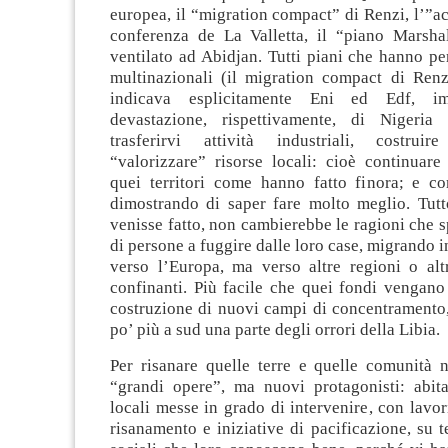
europea, il “migration compact” di Renzi, l’”ac
conferenza de La Valletta, il “piano Marshal
ventilato ad Abidjan. Tutti piani che hanno per
multinazionali (il migration compact di Renz
indicava esplicitamente Eni ed Edf, im
devastazione, rispettivamente, di Nigeria
trasferirvi attività industriali, costruire 
“valorizzare” risorse locali: cioè continuare
quei territori come hanno fatto finora; e c
dimostrando di saper fare molto meglio. Tutt
venisse fatto, non cambierebbe le ragioni che 
di persone a fuggire dalle loro case, migrando i
verso l’Europa, ma verso altre regioni o altr
confinanti. Più facile che quei fondi vengano
costruzione di nuovi campi di concentramento,
po’ più a sud una parte degli orrori della Libia.
Per risanare quelle terre e quelle comunità 
“grandi opere”, ma nuovi protagonisti: abit
locali messe in grado di intervenire, con lavori
risanamento e iniziative di pacificazione, su te