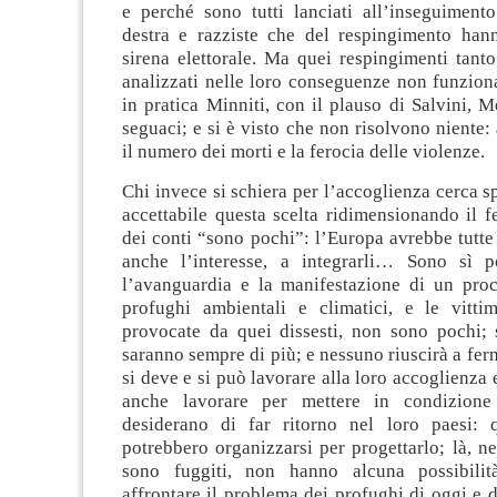
e perché sono tutti lanciati all’inseguimento
destra e razziste che del respingimento hann
sirena elettorale. Ma quei respingimenti tant
analizzati nelle loro conseguenze non funzion
in pratica Minniti, con il plauso di Salvini, M
seguaci; e si è visto che non risolvono niente
il numero dei morti e la ferocia delle violenze.
Chi invece si schiera per l’accoglienza cerca s
accettabile questa scelta ridimensionando il 
dei conti “sono pochi”: l’Europa avrebbe tutte l
anche l’interesse, a integrarli… Sono sì 
l’avanguardia e la manifestazione di un proc
profughi ambientali e climatici, e le vitti
provocate da quei dissesti, non sono pochi; 
saranno sempre di più; e nessuno riuscirà a ferm
si deve e si può lavorare alla loro accoglienza 
anche lavorare per mettere in condizione
desiderano di far ritorno nel loro paesi: 
potrebbero organizzarsi per progettarlo; là, n
sono fuggiti, non hanno alcuna possibilit
affrontare il problema dei profughi di oggi e 