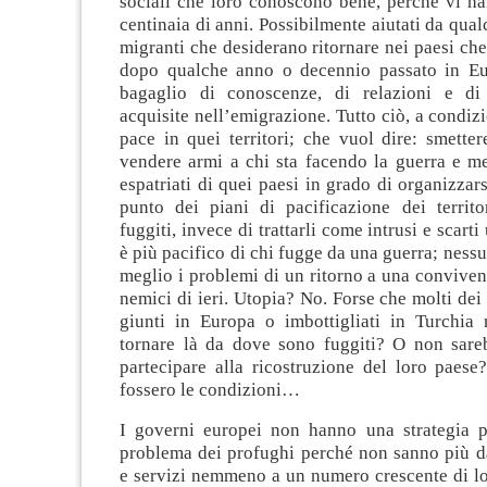
sociali che loro conoscono bene, perché vi ha
centinaia di anni. Possibilmente aiutati da qual
migranti che desiderano ritornare nei paesi che
dopo qualche anno o decennio passato in Eu
bagaglio di conoscenze, di relazioni e di 
acquisite nell’emigrazione. Tutto ciò, a condizi
pace in quei territori; che vuol dire: smette
vendere armi a chi sta facendo la guerra e met
espatriati di quei paesi in grado di organizzars
punto dei piani di pacificazione dei territ
fuggiti, invece di trattarli come intrusi e scar
è più pacifico di chi fugge da una guerra; nessu
meglio i problemi di un ritorno a una convivenz
nemici di ieri. Utopia? No. Forse che molti dei 
giunti in Europa o imbottigliati in Turchia
tornare là da dove sono fuggiti? O non sare
partecipare alla ricostruzione del loro paese
fossero le condizioni…
I governi europei non hanno una strategia pe
problema dei profughi perché non sanno più da
e servizi nemmeno a un numero crescente di lo