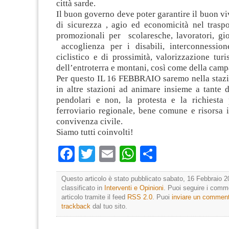
città sarde.
Il buon governo deve poter garantire il buon vi
di sicurezza , agio ed economicità nel traspo
promozionali per scolaresche, lavoratori, gio
accoglienza per i disabili, interconnessio
ciclistico e di prossimità, valorizzazione turi
dell’entroterra e montani, così come della cam
Per questo IL 16 FEBBRAIO saremo nella stazio
in altre stazioni ad animare insieme a tante 
pendolari e non, la protesta e la richiesta
ferroviario regionale, bene comune e risorsa i
convivenza civile.
Siamo tutti coinvolti!
Facebook
Twitter
Email
WhatsApp
Condividi
Questo articolo è stato pubblicato sabato, 16 Febbraio 2
classificato in
Interventi e Opinioni
. Puoi seguire i comm
articolo tramite il feed
RSS 2.0
. Puoi
inviare un commen
trackback
dal tuo sito.