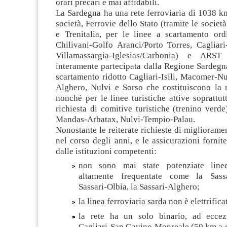
orari precari e mai affidabili.
La Sardegna ha una rete ferroviaria di 1038 k
società, Ferrovie dello Stato (tramite le societ
e Trenitalia, per le linee a scartamento ordi
Chilivani-Golfo Aranci/Porto Torres, Caglia
Villamassargia-Iglesias/Carbonia) e ARST 
interamente partecipata dalla Regione Sardegna,
scartamento ridotto Cagliari-Isili, Macomer-Nu
Alghero, Nulvi e Sorso che costituiscono la r
nonché per le linee turistiche attive soprattutt
richiesta di comitive turistiche (trenino verde)
Mandas-Arbatax, Nulvi-Tempio-Palau.
Nonostante le reiterate richieste di miglioramen
nel corso degli anni, e le assicurazioni fornite
dalle istituzioni competenti:
non sono mai state potenziate line
altamente frequentate come la Sassar
Sassari-Olbia, la Sassari-Alghero;
la linea ferroviaria sarda non è elettrifica
la rete ha un solo binario, ad eccez
Cagliari-San Gavino Monreale (50 km a d