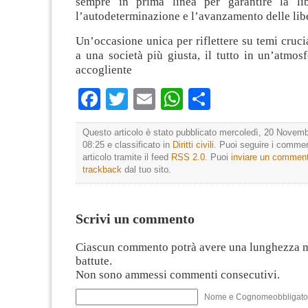
sempre in prima linea per garantire la lib
l’autodeterminazione e l’avanzamento delle libe
Un’occasione unica per riflettere su temi crucia
a una società più giusta, il tutto in un’atmos
accogliente
Facebook
Twitter
Email
WhatsApp
Condividi
Questo articolo è stato pubblicato mercoledì, 20 Novemb
08:25 e classificato in
Diritti civili
. Puoi seguire i commen
articolo tramite il feed
RSS 2.0
. Puoi
inviare un commen
trackback
dal tuo sito.
Scrivi un commento
Ciascun commento potrà avere una lunghezza 
battute.
Non sono ammessi commenti consecutivi.
Nome e Cognomeobbligato