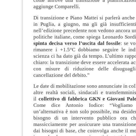
come altrove una transizione a pianificazio
aggiunge Comparelli.
Di transizione e Piano Mattei si parlerà anch
in Puglia, a giugno, ma gli già insufficient
nell’edizione precedente non vedono ancora un
politiche italiane, come spiega Leonardo Sord
spinta decisa verso l’uscita dal fossile
: se v
rimanere i +1.5°C dobbiamo seguire le indi
scienza ci ha dato già da tempo. L’ultimo rapp
chiaro: la transizione deve essere accelerata
con misure di riduzione delle disuguagl
cancellazione del debito.”
Le date di mobilitazione sono annunciate in co
altre realtà sociali, sindacali e transfemminis
il
collettivo di fabbrica GKN e Giovani Pale
Come dice Antonio Iodice: “Vogliamo 
un’alternativa è non solo possibile, ma desid
bisogno di un intervento pubblico ora c
massicciamente per assicurare una transizion
dai bisogni di base, che coinvolga anche il m