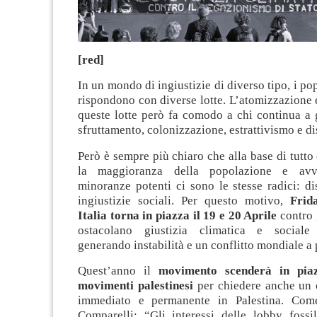
[red]
In un mondo di ingiustizie di diverso tipo, i po
rispondono con diverse lotte. L’atomizzazione e
queste lotte però fa comodo a chi continua a
sfruttamento, colonizzazione, estrattivismo e d
Però è sempre più chiaro che alla base di tutto 
la maggioranza della popolazione e avva
minoranze potenti ci sono le stesse radici: d
ingiustizie sociali. Per questo motivo,
Frid
Italia torna in piazza il 19 e 20 Aprile
contro g
ostacolano giustizia climatica e social
generando instabilità e un conflitto mondiale a 
Quest’anno il
movimento scenderà in piaz
movimenti palestinesi
per chiedere anche un c
immediato e permanente in Palestina. Com
Comparelli: “Gli interessi delle lobby fossi