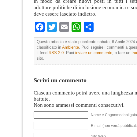
in modo da creare nuovi posti in tutti i sett
adottare politiche di inclusione economica e so
deve essere lasciato indietro.
Facebook
Twitter
Email
WhatsApp
Condividi
Questo articolo è stato pubblicato sabato, 6 Aprile 2024 
classificato in
Ambiente
. Puoi seguire i commenti a quest
il feed
RSS 2.0
. Puoi
inviare un commento
, o fare un
tr
sito.
Scrivi un commento
Ciascun commento potrà avere una lunghezza 
battute.
Non sono ammessi commenti consecutivi.
Nome e Cognomeobbligato
E-mail (non verrà pubblicata
Sito Web