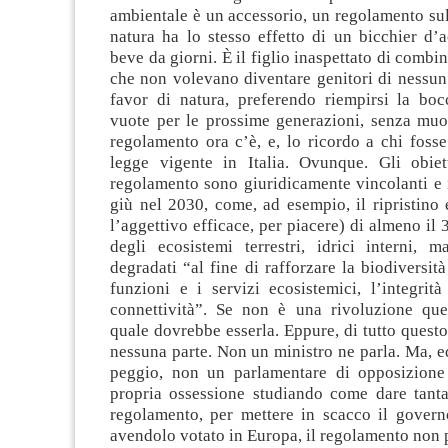
ambientale è un accessorio, un regolamento sul 
natura ha lo stesso effetto di un bicchier d’
beve da giorni. È il figlio inaspettato di combi
che non volevano diventare genitori di nessun
favor di natura, preferendo riempirsi la bo
vuote per le prossime generazioni, senza muov
regolamento ora c’è, e, lo ricordo a chi fosse
legge vigente in Italia. Ovunque. Gli obietti
regolamento sono giuridicamente vincolanti e 
giù nel 2030, come, ad esempio, il ripristino 
l’aggettivo efficace, per piacere) di almeno il
degli ecosistemi terrestri, idrici interni, m
degradati “al fine di rafforzare la biodiversità
funzioni e i servizi ecosistemici, l’integrit
connettività”. Se non è una rivoluzione que
quale dovrebbe esserla. Eppure, di tutto questo
nessuna parte. Non un ministro ne parla. Ma, e
peggio, non un parlamentare di opposizione
propria ossessione studiando come dare tant
regolamento, per
mettere in scacco il govern
avendolo votato in Europa, il regolamento non 