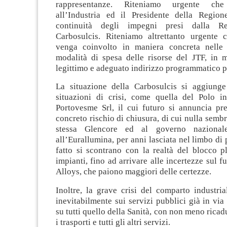
rappresentanze. Riteniamo urgente che 
all’Industria ed il Presidente della Region
continuità degli impegni presi dalla R
Carbosulcis. Riteniamo altrettanto urgente ch
venga coinvolto in maniera concreta nelle 
modalità di spesa delle risorse del JTF, in 
legittimo e adeguato indirizzo programmatico per
La situazione della Carbosulcis si aggiung
situazioni di crisi, come quella del Polo ind
Portovesme Srl, il cui futuro si annuncia pr
concreto rischio di chiusura, di cui nulla sembr
stessa Glencore ed al governo nazionale
all’Eurallumina, per anni lasciata nel limbo di
fatto si scontrano con la realtà del blocco p
impianti, fino ad arrivare alle incertezze sul f
Alloys, che paiono maggiori delle certezze.
Inoltre, la grave crisi del comparto industria
inevitabilmente sui servizi pubblici già in via
su tutti quello della Sanità, con non meno ricad
i trasporti e tutti gli altri servizi.