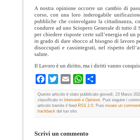
A nostra opinione occorre un cambio di passo
corso, con una loro inderogabile unificazio
pubbliche che coinvolgano la cittadinanza, co
condurre ad uno Sciopero Generale di tutto il S
per chiedere risposte certe sull’energia ed un p
in grado di dare sbocco al bisogno di lavoro pe
disoccupati e cassintegrati, nel rispetto dell’
salute.
Il Lavoro è un diritto, ma i diritti vanno conquis
Facebook
Twitter
Email
WhatsApp
Condividi
Questo articolo è stato pubblicato giovedì, 23 Marzo 202
classificato in
Interventi e Opinioni
. Puoi seguire i comm
articolo tramite il feed
RSS 2.0
. Puoi
inviare un commen
trackback
dal tuo sito.
Scrivi un commento