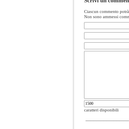
Scrivi un commen
Ciascun commento potrà 
Non sono ammessi comme
caratteri disponibili
------------------------------