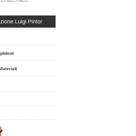
ione Luigi Pintor
pinioni
ateriali