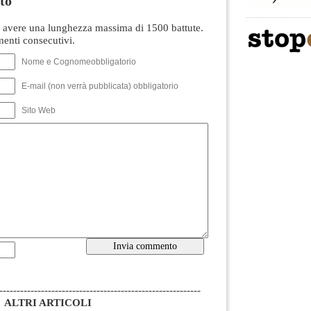
to
avere una lunghezza massima di 1500 battute.
nti consecutivi.
Nome e Cognomeobbligatorio
E-mail (non verrà pubblicata) obbligatorio
Sito Web
----------------------------------------------------------
ALTRI ARTICOLI