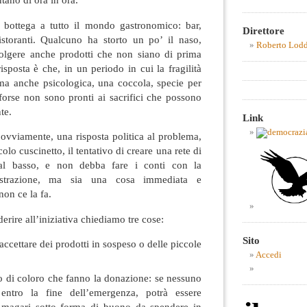
la bottega a tutto il mondo gastronomico: bar,
Direttore
ristoranti. Qualcuno ha storto un po’ il naso,
Roberto Lod
olgere anche prodotti che non siano di prima
isposta è che, in un periodo in cui la fragilità
a anche psicologica, una coccola, specie per
forse non sono pronti ai sacrifici che possono
te.
Link
ovviamente, una risposta politica al problema,
olo cuscinetto, il tentativo di creare una rete di
dal basso, e non debba fare i conti con la
istrazione, ma sia una cosa immediata e
non ce la fa.
erire all’iniziativa chiediamo tre cose:
Sito
accettare dei prodotti in sospeso o delle piccole
Accedi
o di coloro che fanno la donazione: se nessuno
 entro la fine dell’emergenza, potrà essere
te, magari sotto forma di buono da spendere in