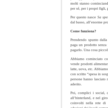
molti stanno cominciand
per sé, per i propri figli, 
Per questo nasce
Sa spe
dal basso, all’enorme p
Come funziona?
Prendendo spunto dalla 
paga un prodotto senza p
pagarlo. Una cosa piccol
Abbiamo cominciato con 
vende prodotti alimentari
latte, uova, etc. Abbiamo
con scritto “spesa in sospe
persone hanno lasciato n
aderito.
Poi, complici i social, d
all’hinterland, e nel gir
coinvolti nella rete di
adesioni dei locali aumen