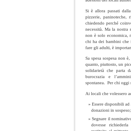
Si è allora passati dal
pizzerie, paninoteche, 
chiedendo perché coinv
necessità. Ma la nostra r
non è solo economica, m
chi ha dei bambini che 
fare gli adulti, è importan
Sa spesa sospesa non è, 
quanto, piuttosto, un picc
solidarietà che parta 
burocrazia e l’ammin
spontanea. Per chi oggi 
Ai locali che volessero ad
Essere disponibili ad 
donazioni in sospeso;
Segnare il nominativ
dovesse richiederla
restituita al mitten