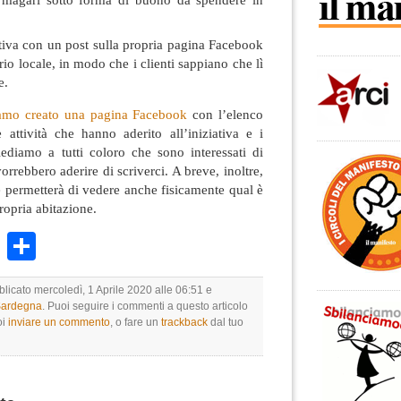
ativa con un post sulla propria pagina Facebook
rio locale, in modo che i clienti sappiano che lì
e.
amo creato una pagina Facebook
con l’elenco
 attività che hanno aderito all’iniziativa e i
iediamo a tutti coloro che sono interessati di
vorrebbero aderire di scriverci. A breve, inoltre,
 permetterà di vedere anche fisicamente qual è
propria abitazione.
k
r
ail
WhatsApp
Condividi
blicato mercoledì, 1 Aprile 2020 alle 06:51 e
 Sardegna
. Puoi seguire i commenti a questo articolo
oi
inviare un commento
, o fare un
trackback
dal tuo