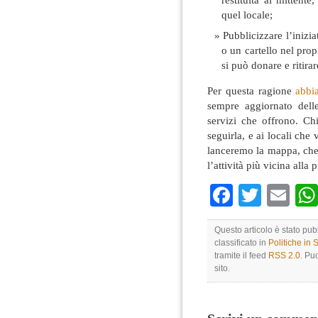
quel locale;
Pubblicizzare l’inizi
o un cartello nel prop
si può donare e ritirar
Per questa ragione
abbi
sempre aggiornato delle
servizi che offrono. Ch
seguirla, e ai locali che 
lanceremo la mappa, che
l’attività più vicina alla 
Faceboo
Twitte
Em
Questo articolo è stato pub
classificato in
Politiche in
tramite il feed
RSS 2.0
. Pu
sito.