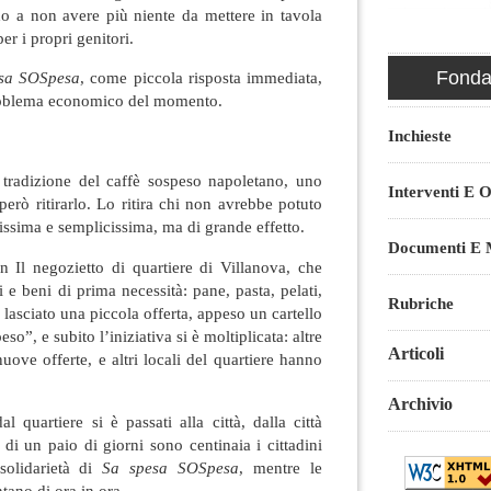
o a non avere più niente da mettere in tavola
per i propri genitori.
Fondaz
sa SOSpesa
, come piccola risposta immediata,
roblema economico del momento.
Inchieste
tradizione del caffè sospeso napoletano, uno
Interventi E O
erò ritirarlo. Lo ritira chi non avrebbe potuto
issima e semplicissima, ma di grande effetto.
Documenti E M
Il negozietto di quartiere di Villanova, che
 e beni di prima necessità: pane, pasta, pelati,
Rubriche
 lasciato una piccola offerta, appeso un cartello
so”, e subito l’iniziativa si è moltiplicata: altre
Articoli
uove offerte, e altri locali del quartiere hanno
Archivio
al quartiere si è passati alla città, dalla città
o di un paio di giorni sono centinaia i cittadini
 solidarietà di
Sa spesa SOSpesa
, mentre le
tano di ora in ora.