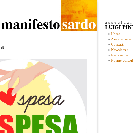
associaz
LUIGI PI
Home
Associazione
Contatti
sa
Newsletter
Redazione
Norme editori