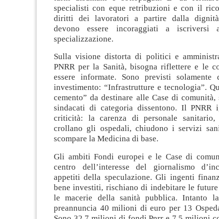
specialisti con eque retribuzioni e con il ri
diritti dei lavoratori a partire dalla dignit
devono essere incoraggiati a iscriversi 
specializzazione.
Sulla visione distorta di politici e amministra
PNRR per la Sanità, bisogna riflettere e le 
essere informate. Sono previsti solamente 
investimento: “Infrastrutture e tecnologia”. Q
cemento” da destinare alle Case di comunità, 
sindacati di categoria dissentono. Il PNRR 
criticità: la carenza di personale sanitario,
crollano gli ospedali, chiudono i servizi sanita
scompare la Medicina di base.
Gli ambiti Fondi europei e le Case di comun
centro dell’interesse del giornalismo d’in
appetiti della speculazione. Gli ingenti fina
bene investiti, rischiano di indebitare le futur
le macerie della sanità pubblica. Intanto la
preannuncia 40 milioni di euro per 13 Ospeda
Sono 32,7 milioni di fondi Pnrr e 7,5 milioni co