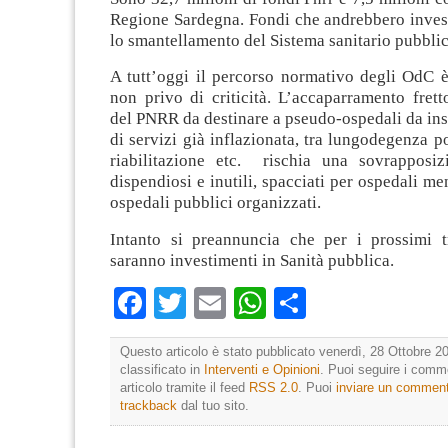
Regione Sardegna. Fondi che andrebbero invest
lo smantellamento del Sistema sanitario pubblic
A tutt’oggi il percorso normativo degli OdC è
non privo di criticità. L’accaparramento fret
del PNRR da destinare a pseudo-ospedali da inse
di servizi già inflazionata, tra lungodegenza p
riabilitazione etc. rischia una sovrapposiz
dispendiosi e inutili, spacciati per ospedali me
ospedali pubblici organizzati.
Intanto si preannuncia che per i prossimi 
saranno investimenti in Sanità pubblica.
Facebook
Twitter
Email
WhatsApp
Condividi
Questo articolo è stato pubblicato venerdì, 28 Ottobre 20
classificato in
Interventi e Opinioni
. Puoi seguire i comm
articolo tramite il feed
RSS 2.0
. Puoi
inviare un commen
trackback
dal tuo sito.