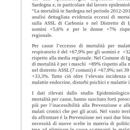
Sardegna e, in particolare dal lavoro epidemiol
“La mortalità in Sardegna nel periodo 2012-20
analisi dettagliata evidenzia eccessi di morta
sulla ASSL di Carbonia e nel Distretto di Ig
uomini +5,6% e per le donne +7% rispet
regionale.
Per cause l’eccesso di mortalità per malat
respiratorio è del +67,9% per gli uomini e +3
rispetto alla media regionale. Nel Comune di Ig
di mortalità è per i maschi +89% rispetto alla 
nel distretto ASSL (7 comuni) è +67,9%; nei 3
+33,3%. Tutto ciò oltre l’elevata incidenza d
malattie endocrine, disturbi psichici e malattie i
I dati rilevati dallo studio Epidemiologic
mortalità per cause, hanno suscitato forti preo
più per l’inacessibilità alla Prevenzione e all
malati cronici che per gli acuti. Nel vasto terri
da affrontare è la Prevenzione nei suoi due bina
necessità di nuove scelte in materia di polit
tese ad eliminare le cause scatenanti le malatt