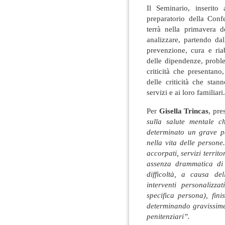
Il Seminario, inserito 
preparatorio della Conf
terrà nella primavera 
analizzare, partendo da
prevenzione, cura e ria
delle dipendenze, problemi
criticità che presentan
delle criticità che sta
servizi e ai loro familiari.
Per
Gisella Trincas
, pr
sulla salute mentale c
determinato un grave pe
nella vita delle person
accorpati, servizi territ
assenza drammatica di
difficoltà, a causa d
interventi personalizza
specifica persona), fin
determinando gravissime 
penitenziari”.