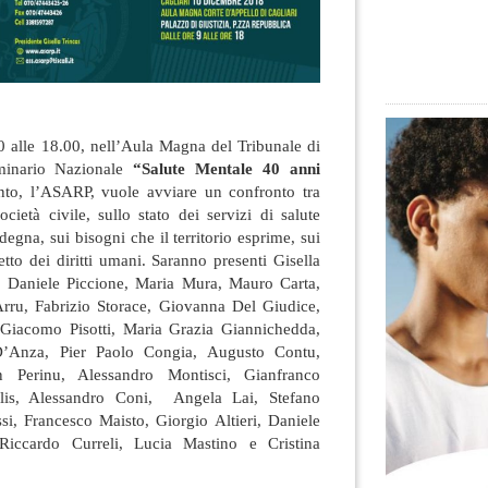
0 alle 18.00, nell’Aula Magna del Tribunale di
Seminario Nazionale
“Salute Mentale 40 anni
nto, l’ASARP, vuole avviare un confronto tra
società civile, sullo stato dei servizi di salute
degna, sui bisogni che il territorio esprime, sui
etto dei diritti umani.
Saranno presenti Gisella
, Daniele Piccione, Maria Mura, Mauro Carta,
Arru, Fabrizio Storace, Giovanna Del Giudice,
 Giacomo Pisotti, Maria Grazia Giannichedda,
D’Anza, Pier Paolo Congia, Augusto Contu,
 Perinu, Alessandro Montisci, Gianfranco
ttalis, Alessandro Coni, Angela Lai, Stefano
si, Francesco Maisto, Giorgio Altieri, Daniele
Riccardo Curreli, Lucia Mastino e Cristina