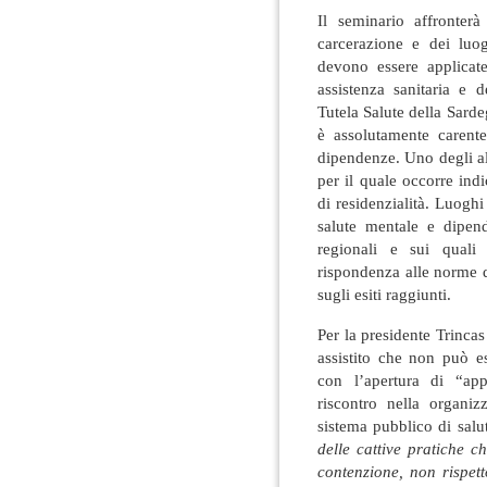
Il seminario affronterà
carcerazione e dei luo
devono essere applicate
assistenza sanitaria e 
Tutela Salute della Sarde
è assolutamente carent
dipendenze. Uno degli alt
per il quale occorre indic
di residenzialità. Luog
salute mentale e dipend
regionali e sui quali
rispondenza alle norme di
sugli esiti raggiunti.
Per la presidente Trincas
assistito che non può e
con l’apertura di “ap
riscontro nella organiz
sistema pubblico di salu
delle cattive pratiche c
contenzione, non rispett