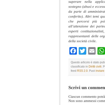
superare nella applica
sostegno (abusi e eccess
da parte di amministra
conferito). Altri temi qua
che percorsi più psic
all’attenzione dei part
esperti costituzionalist
rappresentanti delle or
della società civile.
Faceboo
Twitte
Em
Questo articolo è stato pu
classificato in
Diritti civili
. 
feed
RSS 2.0
. Puoi
inviar
Scrivi un commen
Ciascun commento potrà 
Non sono ammessi comme