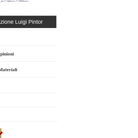
ione Luigi Pintor
pinioni
ateriali