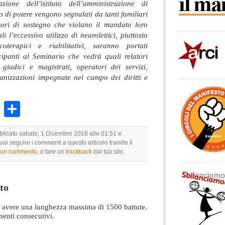
zione dell’istituto dell’amministrazione di
o di potere vengono segnalati da tanti familiari
tori di sostegno che violano il mandato loro
li l’eccessivo utilizzo di neurolettici, piuttosto
oterapici e riabilitativi, saranno portati
ecipanti al Seminario che vedrà quali relatori
i, giudici e magistrati, operatori dei servizi,
ganizzazioni impegnate nel campo dei diritti e
k
r
ail
WhatsApp
Condividi
bblicato sabato, 1 Dicembre 2018 alle 01:51 e
Puoi seguire i commenti a questo articolo tramite il
e un commento
, o fare un
trackback
dal tuo sito.
to
avere una lunghezza massima di 1500 battute.
nti consecutivi.