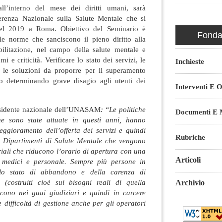
all’interno del mese dei diritti umani, sarà
erenza Nazionale sulla Salute Mentale che si
del 2019 a Roma. Obiettivo del Seminario è
Fondaz
lle norme che sanciscono il pieno diritto alla
bilitazione, nel campo della salute mentale e
 e criticità. Verificare lo stato dei servizi, le
Inchieste
o, le soluzioni da proporre per il superamento
nno determinando grave disagio agli utenti dei
Interventi E O
esidente nazionale dell’UNASAM
: “Le politiche
Documenti E M
he sono state attuate in questi anni, hanno
ggioramento dell’offerta dei servizi e quindi
Rubriche
e. Dipartimenti di Salute Mentale che vengono
oriali che riducono l’orario di apertura con una
Articoli
 medici e personale. Sempre più persone in
ello stato di abbandono e della carenza di
ti (costruiti cioè sui bisogni reali di quella
Archivio
iscono nei guai giudiziari e quindi in carcere
difficoltà di gestione anche per gli operatori