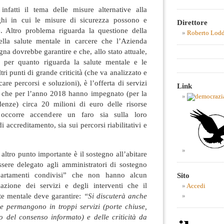
 infatti il tema delle misure alternative alla
ghi in cui le misure di sicurezza possono e
Direttore
. Altro problema riguarda la questione della
Roberto Lod
della salute mentale in carcere che l’Azienda
gna dovrebbe garantire e che, allo stato attuale,
e per quanto riguarda la salute mentale e le
ri punti di grande criticità (che va analizzato e
are percorsi e soluzioni), è l’offerta di servizi
Link
hi che per l’anno 2018 hanno impegnato (per la
enze) circa 20 milioni di euro delle risorse
 occorre accendere un faro sia sulla loro
 accreditamento, sia sui percorsi riabilitativi e
 altro punto importante è il sostegno all’abitare
ssere delegato agli amministratori di sostegno
partamenti condivisi” che non hanno alcun
Sito
zazione dei servizi e degli interventi che il
Accedi
te mentale deve garantire:
“Si discuterà anche
he permangono in troppi servizi (porte chiuse,
o del consenso informato) e delle criticità da