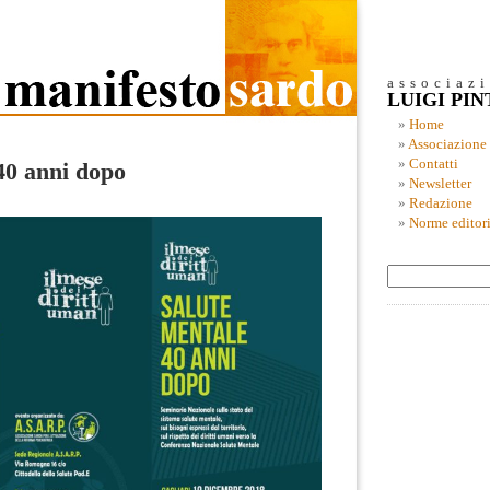
associaz
LUIGI PI
Home
Associazione
Contatti
40 anni dopo
Newsletter
Redazione
Norme editori