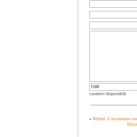
caratteri disponibili
------------------------------
«
Rifiuti. L’economia cir
Elezi