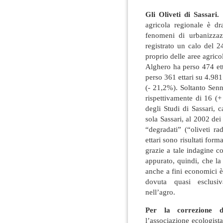
Gli Oliveti di Sassari.
agricola regionale è dr
fenomeni di urbanizzaz
registrato un calo del 
proprio delle aree agricol
Alghero ha perso 474 ett
perso 361 ettari su 4.981
(- 21,2%). Soltanto Senn
rispettivamente di 16 (+
degli Studi di Sassari, c
sola Sassari, al 2002 dei 
“degradati” (“oliveti r
ettari sono risultati form
grazie a tale indagine co
appurato, quindi, che la 
anche a fini economici è 
dovuta quasi esclusiva
nell’agro.
Per la correzione d
l’associazione ecologist