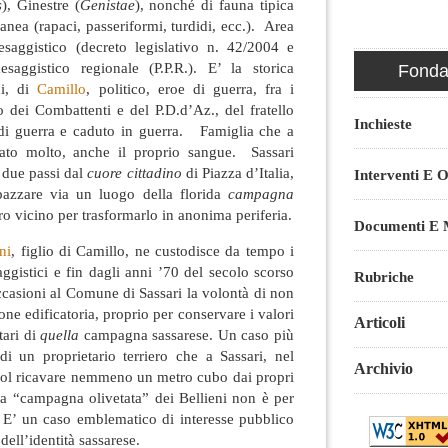
s
), Ginestre (
Genistae
), nonché di fauna tipica
nea (rapaci, passeriformi, turdidi, ecc.). Area
esaggistico (decreto legislativo n. 42/2004 e
saggistico regionale (P.P.R.). E’ la storica
Fondaz
ni, di
Camillo
, politico, eroe di guerra, fra i
 dei Combattenti e del P.D.d’Az., del fratello
Inchieste
 di guerra e caduto in guerra. Famiglia che a
 dato molto, anche il proprio sangue. Sassari
 due passi dal
cuore cittadino
di Piazza d’Italia,
Interventi E O
azzare via un luogo della florida
campagna
o vicino per trasformarlo in anonima periferia.
Documenti E M
ni
, figlio di Camillo, ne custodisce da tempo i
aggistici e fin dagli anni ’70 del secolo scorso
Rubriche
ccasioni al Comune di Sassari la volontà di non
one edificatoria, proprio per conservare i valori
Articoli
tari di
quella
campagna sassarese. Un caso più
di un proprietario terriero che a Sassari, nel
Archivio
ol ricavare nemmeno un metro cubo dai propri
lla “campagna olivetata” dei Bellieni non è per
. E’ un caso emblematico di interesse pubblico
dell’identità sassarese.