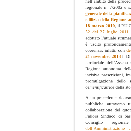
nell’ambito della proced
regionale n. 7/2002 e s
generale della pianifica
edilizia della Regione 
18 marzo 2010
, il P.U
52 del 27 luglio 2011
c
adottato l’attuale strume
è uscito profondamente
coerenza: infatti, con
de
21 novembre 2013
il Di
territoriale dell’Assess
Regione autonoma dell
incisive prescrizioni, 
promulgazione dello 
cementificatrice
della st
A un precedente ricorso
pubbliche attraverso
collaborazione del quo
l’allora Sindaco di Sa
Consiglio regio
dell’Amministrazione 