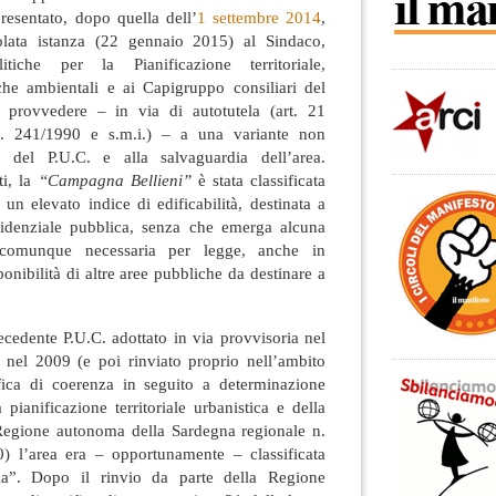
resentato, dopo quella dell’
1 settembre 2014
,
lata istanza (22 gennaio 2015) al Sindaco,
itiche per la Pianificazione territoriale,
iche ambientali e ai Capigruppo consiliari del
provvedere – in via di autotutela (art. 21
. 241/1990 e s.m.i.) – a una variante non
 del P.U.C. e alla salvaguardia dell’area.
ti, la
“Campagna Bellieni”
è stata classificata
n elevato indice di edificabilità, destinata a
residenziale pubblica, senza che emerga alcuna
 comunque necessaria per legge, anche in
onibilità di altre aree pubbliche da destinare a
cedente P.U.C. adottato in via provvisoria nel
a nel 2009 (e poi rinviato proprio nell’ambito
fica di coerenza in seguito a determinazione
 pianificazione territoriale urbanistica e della
a Regione autonoma della Sardegna regionale n.
 l’area era – opportunamente – classificata
a”. Dopo il rinvio da parte della Regione