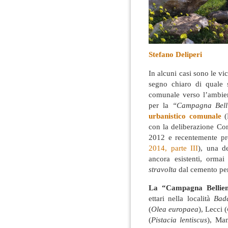
Stefano Deliperi
In alcuni casi sono le v
segno chiaro di quale s
comunale verso l’ambient
per la
“Campagna Bell
urbanistico comunale
(P
con la deliberazione Con
2012 e recentemente pr
2014, parte III
), una de
ancora esistenti, ormai
stravolta
dal cemento per 
La “Campagna Bellie
ettari nella località
Bad
(
Olea europaea
), Lecci (
(
Pistacia lentiscus
), Man