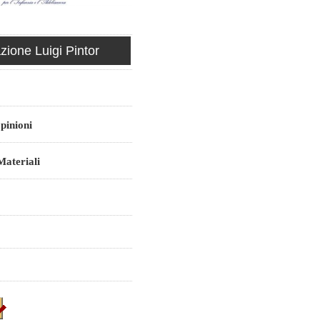
ione Luigi Pintor
pinioni
ateriali