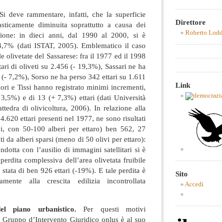
Si deve rammentare, infatti, che la superficie
Direttore
asticamente diminuita soprattutto a causa dei
Roberto Lod
ione: in dieci anni, dal 1990 al 2000, si è
24,7% (dati ISTAT, 2005). Emblematico il caso
e olivetate del Sassarese: fra il 1977 ed il 1998
ari di oliveti su 2.456 (- 19,3%), Sassari ne ha
 (- 7,2%), Sorso ne ha perso 342 ettari su 1.611
Link
ori e Tissi hanno registrato minimi incrementi,
 3,5%) e di 13 (+ 7,3%) ettari (dati Università
attedra di olivicoltura, 2006). In relazione alla
4.620 ettari presenti nel 1977, ne sono risultati
adi, con 50-100 alberi per ettaro) ben 562, 27
ati da alberi sparsi (meno di 50 olivi per ettaro):
ndotta con l’ausilio di immagini satellitari si è
perdita complessiva dell’area olivetata fruibile
stata di ben 926 ettari (-19%). E tale perdita è
Sito
mente alla crescita edilizia incontrollata
Accedi
el piano urbanistico.
Per questi motivi
a Gruppo d’Intervento Giuridico onlus è al suo