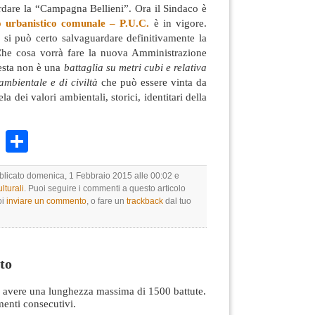
rdare la “Campagna Bellieni”. Ora il Sindaco è
o urbanistico comunale – P.U.C.
è in vigore.
, si può certo salvaguardare definitivamente la
Che cosa vorrà fare la nuova Amministrazione
esta non è una
battaglia su metri cubi e relativa
ambientale e di civiltà
che può essere vinta da
tela dei valori ambientali, storici, identitari della
k
r
ail
WhatsApp
Condividi
bblicato domenica, 1 Febbraio 2015 alle 00:02 e
lturali
. Puoi seguire i commenti a questo articolo
oi
inviare un commento
, o fare un
trackback
dal tuo
to
avere una lunghezza massima di 1500 battute.
nti consecutivi.