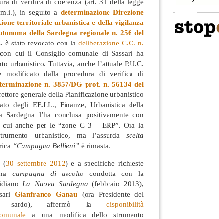
ura di verifica di coerenza (art. 31 della legge
.m.i.), in seguito a
determinazione Direzione
zione territoriale urbanistica e della vigilanza
autonoma della Sardegna regionale n. 256 del
.C. è stato revocato con la
deliberazione C.C. n.
on cui il Consiglio comunale di Sassari ha
nto urbanistico. Tuttavia, anche l’attuale P.U.C.
 modificato dalla procedura di verifica di
terminazione n. 3857/DG prot. n. 56134 del
rettore generale della Pianificazione urbanistico
orato degli EE.LL., Finanze, Urbanistica della
a Sardegna l’ha conclusa positivamente con
fra cui anche per le “zone C 3 – ERP”. Ora la
strumento urbanistico, ma l’assurda
scelta
orica
“Campagna Bellieni”
è rimasta.
 (
30 settembre 2012
) e a specifiche richieste
 una
campagna di ascolto
condotta con la
tidiano
La Nuova Sardegna
(febbraio 2013),
ssari
Gianfranco Ganau
(ora Presidente del
nale sardo), affermò la
disponibilità
comunale
a una modifica dello strumento