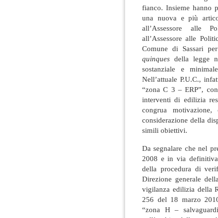
fianco. Insieme hanno p
una nuova e più artico
all’Assessore alle Pol
all’Assessore alle Polit
Comune di Sassari per 
quinques
della legge n
sostanziale e minimale
Nell’attuale P.U.C., infat
“zona C 3 – ERP”, con u
interventi di edilizia 
congrua motivazione,
considerazione della disp
simili obiettivi.
Da segnalare che nel pre
2008 e in via definitiv
della procedura di veri
Direzione generale della
vigilanza edilizia dell
256 del 18 marzo 2010)
“zona H – salvaguardi