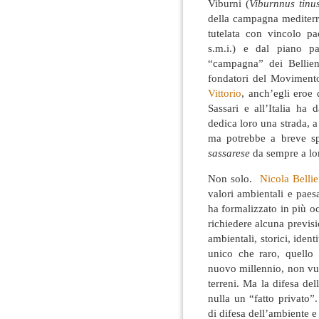
Viburni (
Viburnnus tinu
della campagna mediterra
tutelata con vincolo pa
s.m.i.) e dal piano pae
“campagna” dei Bellie
fondatori del Movimento
Vittorio
, anch’egli eroe
Sassari e all’Italia ha
dedica loro una strada, a
ma potrebbe a breve sp
sassarese
da sempre a lor
Non solo.
Nicola Bellie
valori ambientali e paes
ha formalizzato in più o
richiedere alcuna previsi
ambientali, storici, identi
unico che raro, quello 
nuovo millennio, non vu
terreni. Ma la difesa de
nulla un “fatto privato”
di difesa dell’ambiente e 