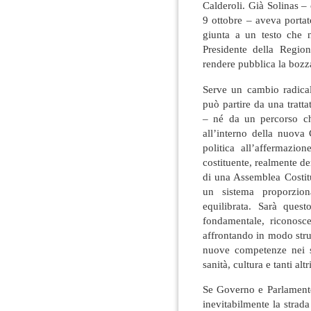
Calderoli. Già Solinas –
9 ottobre – aveva portat
giunta a un testo che n
Presidente della Regio
rendere pubblica la bozza
Serve un cambio radicale
può partire da una tratta
– né da un percorso ch
all’interno della nuova
politica all’affermazi
costituente, realmente d
di una Assemblea Costitu
un sistema proporzion
equilibrata. Sarà quest
fondamentale, riconosc
affrontando in modo strut
nuove competenze nei set
sanità, cultura e tanti altri
Se Governo e Parlamento
inevitabilmente la strad