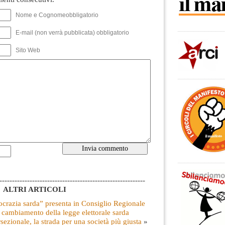
Nome e Cognomeobbligatorio
E-mail (non verrà pubblicata) obbligatorio
Sito Web
----------------------------------------------------------
ALTRI ARTICOLI
crazia sarda” presenta in Consiglio Regionale
l cambiamento della legge elettorale sarda
ezionale, la strada per una società più giusta
»