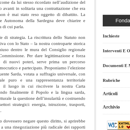
 come da lui stesso ricordato nell’audizione del
o avanti in solitaria una contrattazione che era
on è mai stato reso oggetto di dibattito. La
Fondaz
ne Autonoma della Sardegna deve chiarire e
 di cui parla.
Inchieste
 di strategia. La riscrittura dello Statuto non
tiva con lo Stato – la nostra controparte storica
iuso dentro le mura del Consiglio regionale
Interventi E O
 Commissione. Per dare legittimazione e forza
one di nuovi poteri, serve prima un percorso
Documenti E M
emocratico e partecipato. Proponiamo l’elezione
ente Sarda, votata a suffragio universale, con
ale puro e una rappresentanza territoriale
Rubriche
o il luogo in cui riscrivere la nostra Carta
endo finalmente il Popolo e la lingua sarda,
Articoli
turale la questione dell’insularità e costruendo
tori strategici: energia, istruzione, trasporti,
Archivio
.
 dovessero negare questo diritto, si aprirebbe
a a una rinegoziazione più radicale dei rapporti