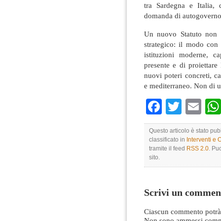
tra Sardegna e Italia,
domanda di autogoverno 
Un nuovo Statuto non è
strategico: il modo con
istituzioni moderne, c
presente e di proiettare
nuovi poteri concreti, 
e mediterraneo. Non di u
Faceboo
Twitte
Em
Questo articolo è stato pub
classificato in
Interventi e 
tramite il feed
RSS 2.0
. Pu
sito.
Scrivi un commen
Ciascun commento potrà 
Non sono ammessi comme