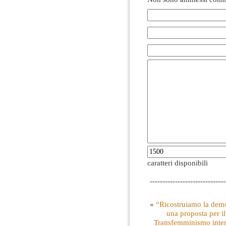
caratteri disponibili
------------------------------
«
“Ricostruiamo la demo
una proposta per i
Transfemminismo inters