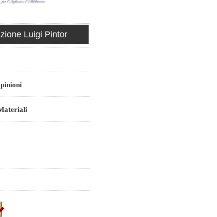
ione Luigi Pintor
pinioni
ateriali