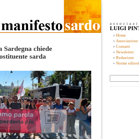
associaz
LUIGI PI
Home
Associazione
Contatti
a Sardegna chiede
Newsletter
stituente sarda
Redazione
Norme editori