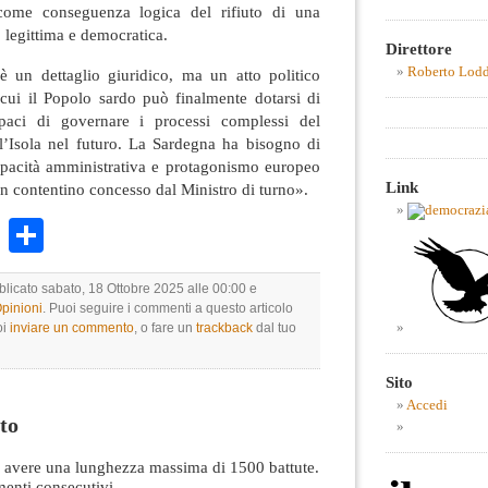
 come conseguenza logica del rifiuto di una
legittima e democratica.
Direttore
Roberto Lod
 un dettaglio giuridico, ma un atto politico
 cui il Popolo sardo può finalmente dotarsi di
apaci di governare i processi complessi del
 l’Isola nel futuro. La Sardegna ha bisogno di
capacità amministrativa e protagonismo europeo
Link
n contentino concesso dal Ministro di turno».
k
r
ail
WhatsApp
Condividi
blicato sabato, 18 Ottobre 2025 alle 00:00 e
Opinioni
. Puoi seguire i commenti a questo articolo
oi
inviare un commento
, o fare un
trackback
dal tuo
Sito
Accedi
to
avere una lunghezza massima di 1500 battute.
nti consecutivi.