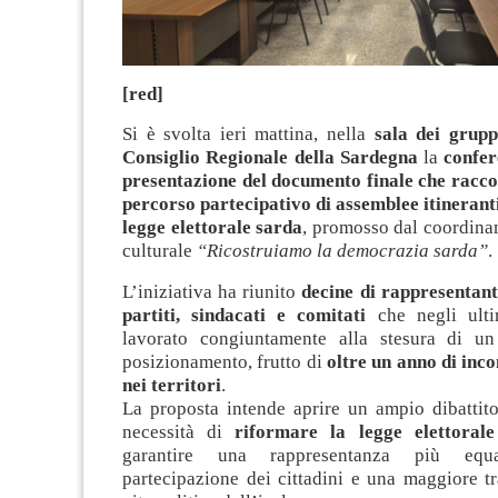
[red]
Si è svolta ieri mattina, nella
sala dei grupp
Consiglio Regionale della Sardegna
la
confer
presentazione del documento finale che raccogl
percorso partecipativo di assemblee itinerant
legge elettorale sarda
, promosso dal coordina
culturale
“Ricostruiamo la democrazia sarda”
.
L’iniziativa ha riunito
decine di rappresentant
partiti, sindacati e comitati
che negli ult
lavorato congiuntamente alla stesura di u
posizionamento, frutto di
oltre un anno di inco
nei territori
.
La proposta intende aprire un ampio dibattito
necessità di
riformare la legge elettorale
garantire una rappresentanza più equ
partecipazione dei cittadini e una maggiore t