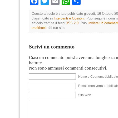
Facebook
Twitter
Email
WhatsApp
Condividi
Questo articolo è stato pubblicato giovedì, 16 Ottobre 20
classificato in
Interventi e Opinioni
. Puoi seguire i comm
articolo tramite il feed
RSS 2.0
. Puoi
inviare un commen
trackback
dal tuo sito.
Scrivi un commento
Ciascun commento potrà avere una lunghezza 
battute.
Non sono ammessi commenti consecutivi.
Nome e Cognomeobbligato
E-mail (non verrà pubblicata
Sito Web