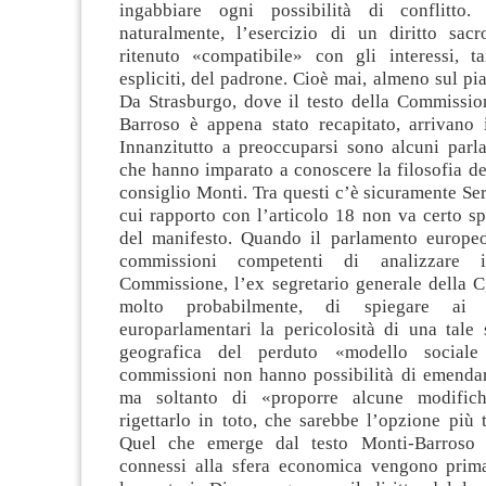
ingabbiare ogni possibilità di conflitt
naturalmente, l’esercizio di un diritto sac
ritenuto «compatibile» con gli interessi, t
espliciti, del padrone. Cioè mai, almeno sul pia
Da Strasburgo, dove il testo della Commissi
Barroso è appena stato recapitato, arrivano i
Innanzitutto a preoccuparsi sono alcuni parla
che hanno imparato a conoscere la filosofia de
consiglio Monti. Tra questi c’è sicuramente Serg
cui rapporto con l’articolo 18 non va certo spi
del manifesto. Quando il parlamento europeo
commissioni competenti di analizzare i
Commissione, l’ex segretario generale della C
molto probabilmente, di spiegare ai 
europarlamentari la pericolosità di una tale 
geografica del perduto «modello sociale
commissioni non hanno possibilità di emenda
ma soltanto di «proporre alcune modific
rigettarlo in toto, che sarebbe l’opzione più t
Quel che emerge dal testo Monti-Barroso è
connessi alla sfera economica vengono prima 