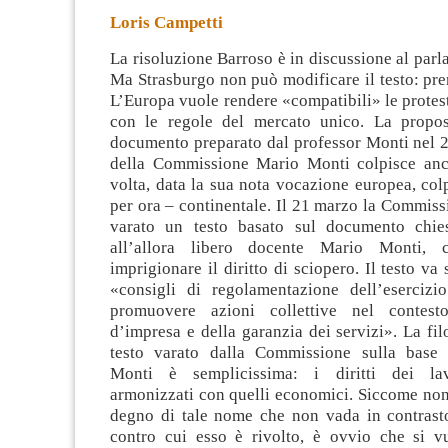
Loris Campetti
La risoluzione Barroso è in discussione al par
Ma Strasburgo non può modificare il testo: pre
L’Europa vuole rendere «compatibili» le protest
con le regole del mercato unico. La propos
documento preparato dal
professor Monti nel 2
della Commissione Mario Monti colpisce anc
volta, data la sua nota vocazione europea, colp
per ora – continentale. Il 21 marzo la Commis
varato un testo basato sul documento chie
all’allora libero docente Mario Monti, 
imprigionare il diritto di sciopero. Il testo va
«consigli di regolamentazione dell’esercizio
promuovere azioni collettive nel contesto
d’impresa e della garanzia dei servizi». La filo
testo varato dalla Commissione sulla base
Monti è semplicissima: i diritti dei la
armonizzati con quelli economici. Siccome non
degno di tale nome che non vada in contrast
contro cui esso è rivolto, è ovvio che si v