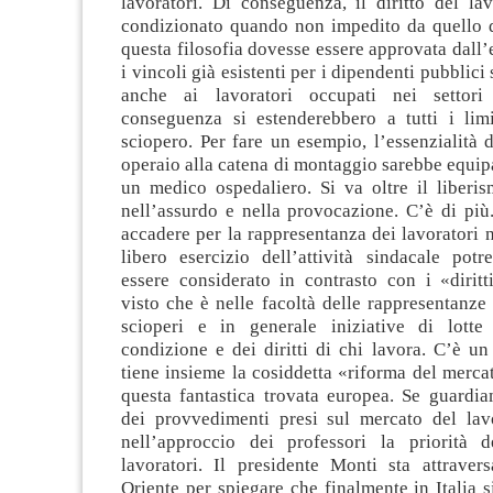
lavoratori. Di conseguenza, il diritto del la
condizionato quando non impedito da quello d
questa filosofia dovesse essere approvata dall
i vincoli già esistenti per i dipendenti pubblici
anche ai lavoratori occupati nei settori
conseguenza si estenderebbero a tutti i limit
sciopero. Per fare un esempio, l’essenzialità 
operaio alla catena di montaggio sarebbe equipa
un medico ospedaliero. Si va oltre il liberis
nell’assurdo e nella provocazione. C’è di più
accadere per la rappresentanza dei lavoratori n
libero esercizio dell’attività sindacale potr
essere considerato in contrasto con i «diritt
visto che è nelle facoltà delle rappresentanze 
scioperi e in generale iniziative di lotte
condizione e dei diritti di chi lavora. C’è un
tiene insieme la cosiddetta «riforma del merca
questa fantastica trovata europea. Se guardia
dei provvedimenti presi sul mercato del lav
nell’approccio dei professori la priorità d
lavoratori. Il presidente Monti sta attraver
Oriente per spiegare che finalmente in Italia si