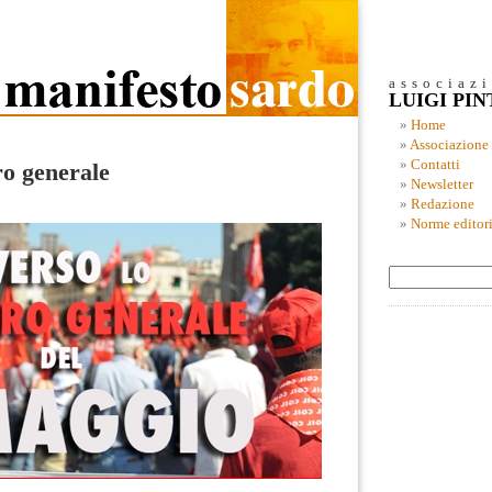
associaz
LUIGI PI
Home
Associazione
Contatti
ro generale
Newsletter
Redazione
Norme editori