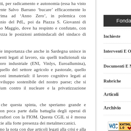
itti, per radicamento e autonomia (essa ha visto
dente Salvo Barrano ‘bucare’ efficacemente lo
 prima ad ‘Anno Zero’, in polemica con
Fondaz
danio del PdL, poi da Piazza S. Giovanni di
mo Maggio, dove ha respinto e confutato, con
mezza le posizioni antisindacali del sindaco di
Inchieste
de importanza che anche in Sardegna unisce in
Interventi E O
i legati al lavoro, sia quelli tradizionali sia
voro industriale (ENI, Vinlys, Euroallumina),
Documenti E M
uello del settore agricolo e pastorale, quello
oni immateriali: il lavoro cognitivo legati ai
Rubriche
 sviluppo sostenibile del nostro paese; che si
dum contro il nucleare e la privatizzazione
.
Articoli
che questa spinta, che speriamo grande e
Archivio
non poca parte dalla battaglia degli operai di
rafiori con la FIOM. Questa CGIL si è mossa
ie alla forte presenza dei metalmeccanici.
la nota con due articoli legati alla crisi e alla