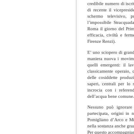
credibile numero di iscr
di recente il vicepresi
schermo televisivo,
l’impossibile Stracqua
Roma il giorno del Pri
efficacia, civiltà e fer
Firenze Renzi).
E’ uno sciopero di gran
maniera nuova i moviment
quelli emergenti: il la
classicamente operaio, q
delle cosiddette produzi
saperi, centrali per lo
incrocia con i referen
dell’acqua bene comune
Nessuno può ignorare 
partecipata, origini in 
Pomigliano d’Arco e Mi
nella sostanza anche graz
Per questo accompagniamo 