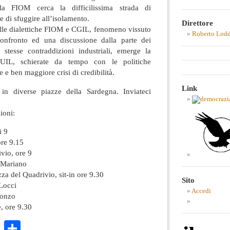
la FIOM cerca la difficilissima strada di
 e di sfuggire all’isolamento.
Direttore
delle dialettiche FIOM e CGIL, fenomeno vissuto
Roberto Lod
nfronto ed una discussione dalla parte dei
o stesse contraddizioni industriali, emerge la
UIL, schierate da tempo con le politiche
 e ben maggiore crisi di credibilità.
Link
in diverse piazze della Sardegna. Inviateci
ioni:
i 9
ore 9.15
vio, ore 9
a Mariano
za del Quadrivio, sit-in ore 9.30
Sito
 Locci
Accedi
sonzo
, ore 9.30
k
r
ail
WhatsApp
Condividi