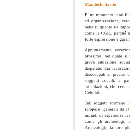
Manifesto Sardo
E’ un momento assai flui
ed organizzazione, cerc
bene su quanto sia impor
come la CGIL, perché la
forte espressione e garan
Appuntamento eccezio
prossimo, nel quale si 
grave situazione soci
disparate, dai lavorator
disoccupati ai precari 
soggetti sociali, a pa
articolazioni, che cerca
Gelmini.
Tali soggetti formano l
sciopero
, generati da
I
miriadi di esperienze la
come gli archeologi, 
Archeologi), la loro pi