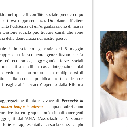
do, nel quale il conflitto sociale prende corpo
a e trova rappresentanza. Dobbiamo riflettere
tante l’esistenza di un’organizzazione di massa
 tensione sociale
può trovare canali che sono
zia della democrazia nel nostro paese.
nale è lo sciopero generale del 6 maggio
rappresenta lo scontento generalizzato per la
ale ed economica, aggregando forze sociali
i occupati a quelli in cassa integrazione, dai
che vedono – purtroppo – un moltiplicarsi di
rtire dalla scuola pubblica in tutte le sue
 di reagire al ‘massacro’ operato dalla Riforma
’aggregazione fluida e vivace di
Precari/e in
l nostro tempo è adesso
alla quale aderiscono
vorative tra cui gruppi professionali emergenti
aggregati dall’ANA (Associazione Nazionale
ù forte e rappresentativa associazione, la più