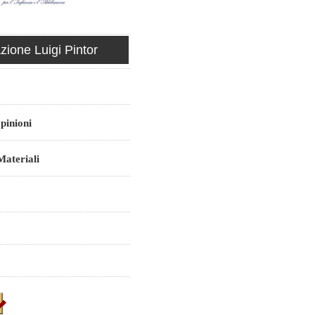
ione Luigi Pintor
pinioni
ateriali