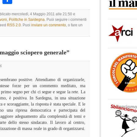
bblicato mercoledì, 4 Maggio 2011 alle 21:50 e
avoro
,
Politiche in Sardegna
. Puoi seguire i commenti
 feed
RSS 2.0
. Puoi
inviare un commento
, o fare un
maggio sciopero generale”
:
sembrano positive. Attendiamo di organizzarle,
e stesse forze per un commento meditato, ma
primo segno per chi ci segue e segue la rete. La
iamo, è positiva. In Sardegna, in una situazione
e scoraggiante, la risposta è stata speciale. E le
no una ripresa democratica e partecipata del
maggiore adeguamento alla complessità di temi e
rte dello stesso sindacato. Il lavoro al centro,
zzazione di massa reale in grado di organizzarsi.