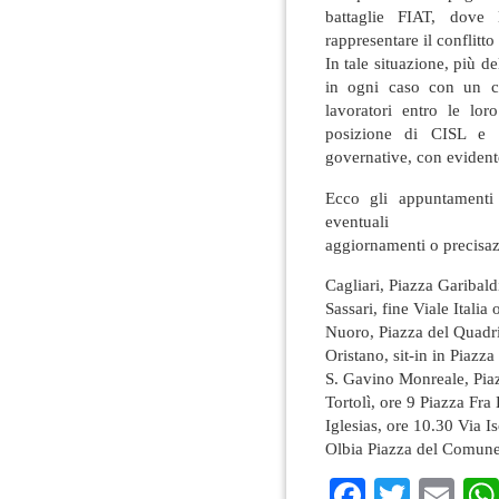
battaglie FIAT, dove 
rappresentare il conflitto
In tale situazione, più 
in ogni caso con un co
lavoratori entro le lor
posizione di CISL e 
governative, con evidente
Ecco gli appuntamenti 
eventuali
aggiornamenti o precisaz
Cagliari, Piazza Garibald
Sassari, fine Viale Italia 
Nuoro, Piazza del Quadri
Oristano, sit-in in Piazz
S. Gavino Monreale, Piaz
Tortolì, ore 9 Piazza Fra
Iglesias, ore 10.30 Via I
Olbia Piazza del Comune
Faceboo
Twitte
Em