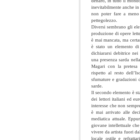
denaro, in tutto il mond
inevitabilmente anche in
non poter fare a meno 
pettegolezzo.
Diversi sembrano gli ele
produzione di opere lette
è mai mancata, ma certam
è stato un elemento di
dichiararsi debitrice ne
una presenza sarda nella 
Magari con la pretesa 
rispetto al resto dell’
sfumature e gradazioni d
sarde.
Il secondo elemento è sta
dei lettori italiani ed eu
interesse che non sempre
è mai arrivato alle dec
mediatica attuale. Eppur
giovane intellettuale ch
vivere da artista fuori da
locale ostile e refratt