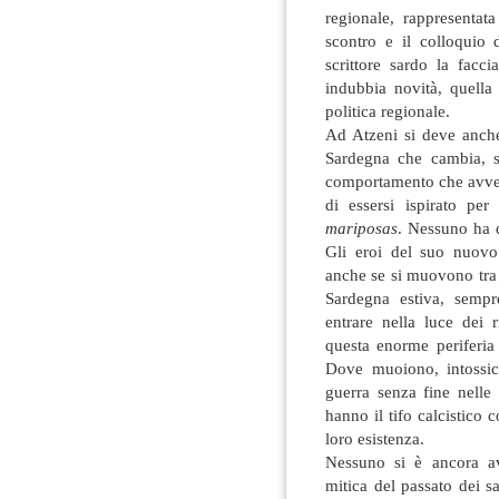
regionale, rappresenta
scontro e il colloquio 
scrittore sardo la facc
indubbia novità, quella d
politica regionale.
Ad Atzeni si deve anche 
Sardegna che cambia, s
comportamento che avveng
di essersi ispirato pe
mariposas
. Nessuno ha d
Gli eroi del suo nuovo 
anche se si muovono tra
Sardegna estiva, sempr
entrare nella luce dei 
questa enorme periferia
Dove muoiono, intossica
guerra senza fine nelle
hanno il tifo calcistico
loro esistenza.
Nessuno si è ancora av
mitica del passato dei s