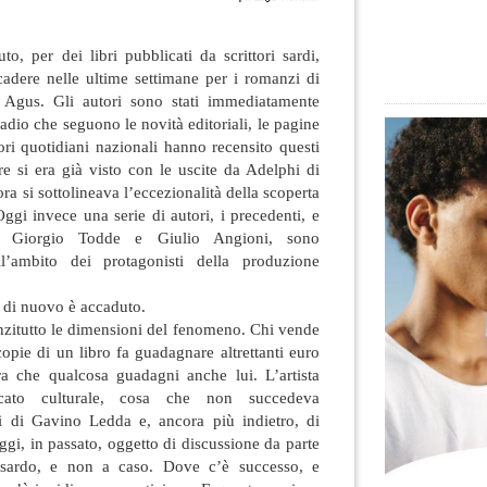
, per dei libri pubblicati da scrittori sardi,
cadere nelle ultime settimane per i romanzi di
 Agus. Gli autori sono stati immediatamente
radio che seguono le novità editoriali, le pagine
iori quotidiani nazionali hanno recensito questi
re si era già visto con le uscite da Adelphi di
ra si sottolineava l’eccezionalità della scoperta
Oggi invece una serie di autori, i precedenti, e
, Giorgio Todde e Giulio Angioni, sono
ll’ambito dei protagonisti della produzione
 di nuovo è accaduto.
nzitutto le dimensioni del fenomeno. Chi vende
copie di un libro fa guadagnare altrettanti euro
era che qualcosa guadagni anche lui. L’artista
cato culturale, cosa che non succedeva
i di Gavino Ledda e, ancora più indietro, di
gi, in passato, oggetto di discussione da parte
e sardo, e non a caso. Dove c’è successo, e