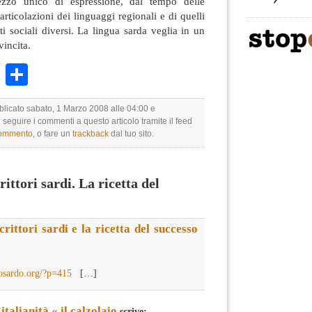
ezzo unico di espressione, dal tempo delle
articolazioni dei linguaggi regionali e di quelli
ti sociali diversi. La lingua sarda veglia in un
vincita.
k
r
ail
WhatsApp
Condividi
bblicato sabato, 1 Marzo 2008 alle 04:00 e
i seguire i commenti a questo articolo tramite il feed
commento
, o fare un
trackback
dal tuo sito.
ttori sardi. La ricetta del
rittori sardi e la ricetta del successo
osardo.org/?p=415
[…]
italianità « il calzolaio
scrive: