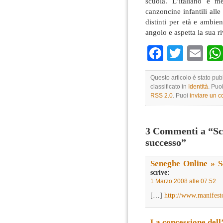
scuola. L’italiano è m
canzoncine infantili alle 
distinti per età e ambien
angolo e aspetta la sua ri
Faceboo
Twitte
Em
Questo articolo è stato pu
classificato in
Identità
. Puo
RSS 2.0
. Puoi
inviare un 
3 Commenti a “Scri
successo”
Seneghe Online » Sc
scrive:
1 Marzo 2008 alle 07:52
[…]
http://www.manifest
La concessione dell’