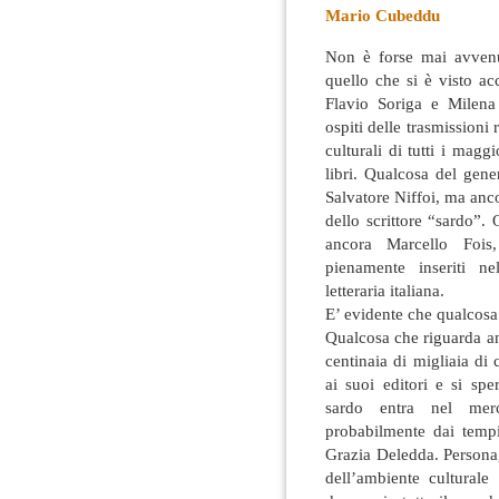
Mario Cubeddu
Non è forse mai avvenuto
quello che si è visto ac
Flavio Soriga e Milena
ospiti delle trasmissioni 
culturali
di tutti i magg
libri. Qualcosa del gene
Salvatore Niffoi, ma anco
dello scrittore “sardo”. 
ancora Marcello Fois
pienamente inseriti ne
letteraria italiana.
E’ evidente che qualcosa
Qualcosa che riguarda a
centinaia di migliaia di 
ai suoi editori e si sp
sardo entra nel mer
probabilmente dai temp
Grazia Deledda. Personag
dell’ambiente cultural