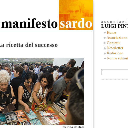
associaz
LUIGI PI
Home
Associazione
Contatti
La ricetta del successo
Newsletter
Redazione
Norme editori