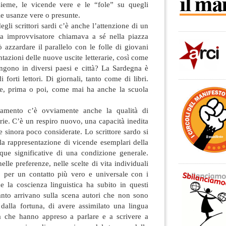
ieme, le vicende vere e le “fole” su quegli
le usanze vere o presunte.
gli scrittori sardi c’è anche l’attenzione di un
ta improvvisatore chiamava a sé nella piazza
ò azzardare il parallelo con le folle di giovani
tazioni delle nuove uscite letterarie, così come
tengono in diversi paesi e città? La Sardegna è
 forti lettori. Di giornali, tanto come di libri.
e, prima o poi, come mai ha anche la scuola
zzamento c’è ovviamente anche la qualità di
arie. C’è un respiro nuovo, una capacità inedita
ie sinora poco considerate. Lo scrittore sardo si
la rappresentazione di vicende esemplari della
que significative di una condizione generale.
elle preferenze, nelle scelte di vita individuali
 per un contatto più vero e universale con i
e la coscienza linguistica ha subito in questi
anto arrivano sulla scena autori che non sono
 dalla fortuna, di avere assimilato una lingua
a che hanno appreso a parlare e a scrivere a