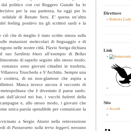
ta dal politico con cui Ruggero Gunale ha lo
decisivo per la sua partenza, ha oggi per lo
Direttore
ia solidale di Renato Soru. E’ questa un’altra
Roberto Lod
el feeling positivo tra gli scrittori sardi e la
ciò che di meglio è stato scritto sinora sulla
ulle mutazioni molecolari di linguaggio e di
ono nelle nostre città. Flavio Soriga dichiara
Link
r il suo
Sardinia blues
all’esempio di
Bellas
imostrato di saperlo seguire allo stesso modo.
romanzo sono giovani cittadini in trasferta,
 Villanova Truschedu e S’Archittu. Sempre una
e costiera, di un non-glamour che aspira a
riflettori. Manca invece ancora il racconto di
 metropolitana che è diventato il paese sardo.
ti dall’alcool nei bar, i vecchi
balenti
della
Sito
 campagne e, allo stesso modo, i giovani che
 come unica parola spendibile per comunicare la
Accedi
vicinato a Sergio Atzeni nella reinvenzione
ardi di
Passavamo sulla terra leggeri
; nessuno