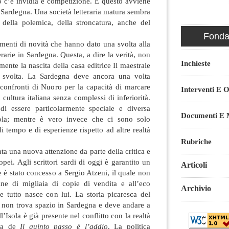
o c’è invidia e competizione. E questo avviene
 Sardegna. Una società letteraria matura sembra
della polemica, della stroncatura, anche del
Fondaz
menti di novità che hanno dato una svolta alla
rarie in Sardegna. Questa, a dire la verità, non
Inchieste
ente la nascita della casa editrice Il maestrale
 svolta. La Sardegna deve ancora una volta
i confronti di Nuoro per la capacità di marcare
Interventi E O
cultura italiana senza complessi di inferiorità.
di essere particolarmente speciale e diversa
Documenti E M
Isola; mentre è vero invece che ci sono solo
i tempo e di esperienze rispetto ad altre realtà
Rubriche
ta una nuova attenzione da parte della critica e
ropei. Agli scrittori sardi di oggi è garantito un
Articoli
 è stato concesso a Sergio Atzeni, il quale non
ine di migliaia di copie di vendita e all’eco
Archivio
e tutto nasce con lui. La storia picaresca del
e non trova spazio in Sardegna e deve andare a
ll’Isola è già presente nel conflitto con la realtà
aria de
Il quinto passo è l’addio
. La politica