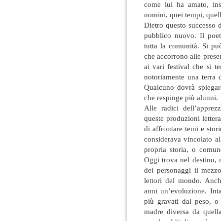
come lui ha amato, ins
uomini, quei tempi, quel
Dietro questo successo de
pubblico nuovo. Il poe
tutta la comunità. Si pu
che accorrono alle presen
ai vari festival che si 
notoriamente una terra di
Qualcuno dovrà spiegar
che respinge più alunni.
Alle radici dell’appre
queste produzioni letter
di affrontare temi e stor
considerava vincolato al
propria storia, o comun
Oggi trova nel destino, n
dei personaggi il mezzo
lettori del mondo. Anch
anni un’evoluzione. Int
più gravati dal peso, o
madre diversa da quell