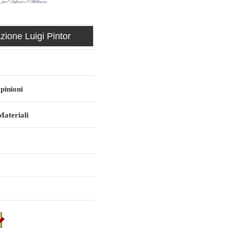
ione Luigi Pintor
pinioni
ateriali