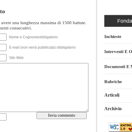
to
Fondaz
avere una lunghezza massima di 1500 battute.
nti consecutivi.
Inchieste
Nome e Cognomeobbligatorio
E-mail (non verrà pubblicata) obbligatorio
Interventi E O
Sito Web
Documenti E M
Rubriche
Articoli
Archivio