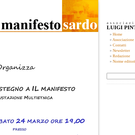
associaz
LUIGI PI
Home
Associazione
Contatti
Newsletter
Redazione
Norme editori