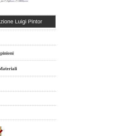
ione Luigi Pintor
pinioni
ateriali