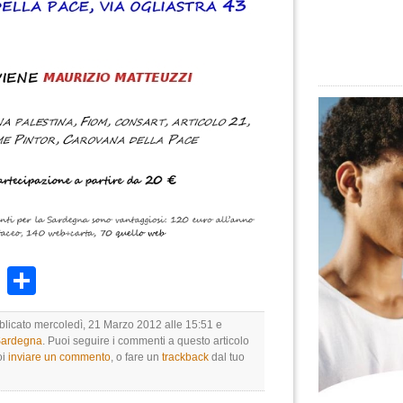
k
r
ail
WhatsApp
Condividi
bblicato mercoledì, 21 Marzo 2012 alle 15:51 e
 Sardegna
. Puoi seguire i commenti a questo articolo
oi
inviare un commento
, o fare un
trackback
dal tuo