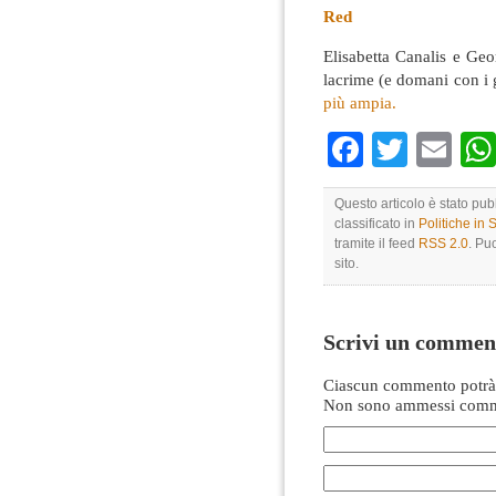
Red
Elisabetta Canalis e Geo
lacrime (e domani con i g
più ampia.
Faceboo
Twitte
Em
Questo articolo è stato pu
classificato in
Politiche in
tramite il feed
RSS 2.0
. Pu
sito.
Scrivi un commen
Ciascun commento potrà 
Non sono ammessi comme