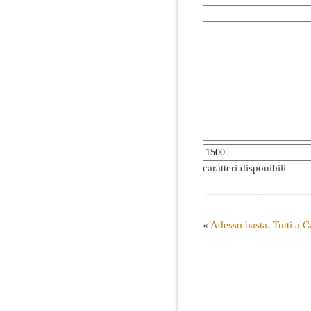
caratteri disponibili
------------------------------
«
Adesso basta. Tutti a C