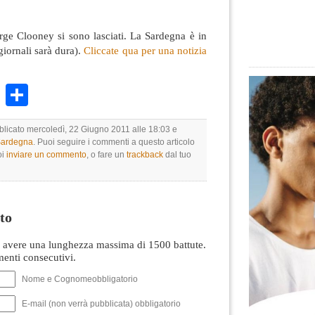
rge Clooney si sono lasciati. La Sardegna è in
iornali sarà dura).
Cliccate qua per una notizia
k
r
ail
WhatsApp
Condividi
bblicato mercoledì, 22 Giugno 2011 alle 18:03 e
 Sardegna
. Puoi seguire i commenti a questo articolo
oi
inviare un commento
, o fare un
trackback
dal tuo
to
avere una lunghezza massima di 1500 battute.
nti consecutivi.
Nome e Cognomeobbligatorio
E-mail (non verrà pubblicata) obbligatorio