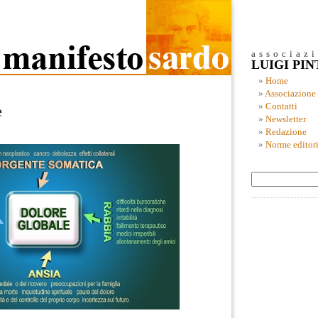
associaz
LUIGI PI
Home
Associazione
Contatti
e
Newsletter
Redazione
Norme editori