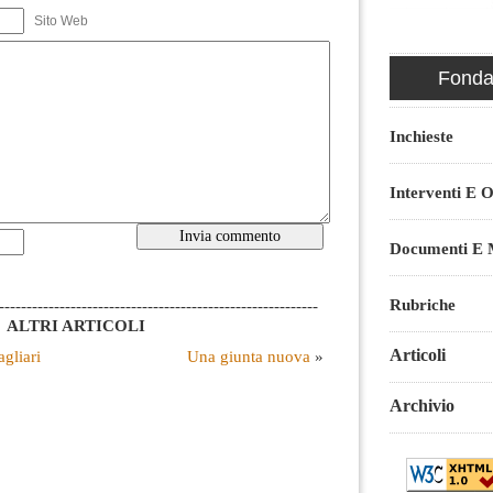
Sito Web
Fondaz
Inchieste
Interventi E O
Documenti E M
Rubriche
----------------------------------------------------------
ALTRI ARTICOLI
Articoli
agliari
Una giunta nuova
»
Archivio