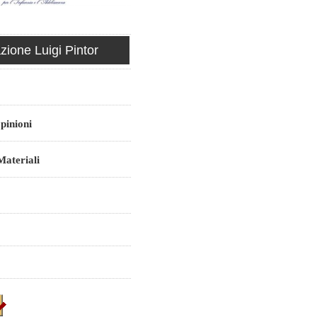
ione Luigi Pintor
pinioni
ateriali