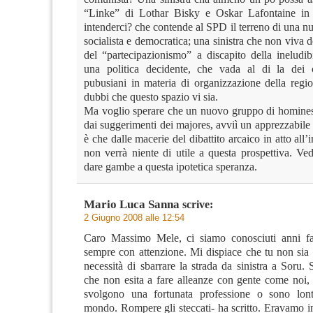
“Linke” di Lothar Bisky e Oskar Lafontaine in
intenderci? che contende al SPD il terreno di una n
socialista e democratica; una sinistra che non viva 
del “partecipazionismo” a discapito della ineludib
una politica decidente, che vada al di la dei c
pubusiani in materia di organizzazione della regio
dubbi che questo spazio vi sia.
Ma voglio sperare che un nuovo gruppo di homines n
dai suggerimenti dei majores, avviì un apprezzabile 
è che dalle macerie del dibattito arcaico in atto all
non verrà niente di utile a questa prospettiva. Ve
dare gambe a questa ipotetica speranza.
Mario Luca Sanna
scrive:
2 Giugno 2008 alle 12:54
Caro Massimo Mele, ci siamo conosciuti anni fa
sempre con attenzione. Mi dispiace che tu non sia 
necessità di sbarrare la strada da sinistra a Soru
che non esita a fare alleanze con gente come noi,
svolgono una fortunata professione o sono lont
mondo. Rompere gli steccati- ha scritto. Eravamo i