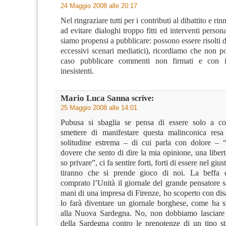
24 Maggio 2008 alle 20:17
Nel ringraziare tutti per i contributi al dibattito e ri
ad evitare dialoghi troppo fitti ed interventi persona
siamo propensi a pubblicare: possono essere risolti 
eccessivi scenari mediatici), ricordiamo che non p
caso pubblicare commenti non firmati e con in
inesistenti.
Mario Luca Sanna
scrive:
25 Maggio 2008 alle 14:01
Pubusa si sbaglia se pensa di essere solo a co
smettere di manifestare questa malinconica resa
solitudine estrema – di cui parla con dolore – 
dovere che sento di dire la mia opinione, una liber
so privare”, ci fa sentire forti, forti di essere nel giu
tiranno che si prende gioco di noi. La beffa d
comprato l’Unità il giornale del grande pensatore s
mani di una impresa di Firenze, ho scoperto con di
lo farà diventare un giornale borghese, come ha 
alla Nuova Sardegna. No, non dobbiamo lasciare s
della Sardegna contro le prepotenze di un tipo st