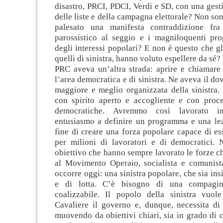
disastro, PRCI, PDCI, Verdi e SD, con una gest
delle liste e della campagna elettorale? Non so
palesato una manifesta contraddizione fra 
parossistico al seggio e i magniloquenti prop
degli interessi popolari? E non è questo che gli
quelli di sinistra, hanno voluto espellere da sé?
PRC aveva un’altra strada: aprire e chiamare 
l’area democratica e di sinistra. Ne aveva il do
maggiore e meglio organizzata della sinistra.
con spirito aperto e accogliente e con proc
democratiche. Avremmo così lavorato 
entusiasmo a definire un programma e una lea
fine di creare una forza popolare capace di es
per milioni di lavoratori e di democratici.
obiettivo che hanno sempre lavorato le forze c
al Movimento Operaio, socialista e comunis
occorre oggi: una sinistra popolare, che sia in
e di lotta. C’è bisogno di una compagin
coalizzabile. Il popolo della sinistra vuol
Cavaliere il governo e, dunque, necessita di 
muovendo da obiettivi chiari, sia in grado di 