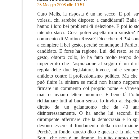
25 Maggio 2008 alle 19:51
Caro Melis, la risposta è un no secco. E poi, su
volessi, chi sarebbe disposto a candidarmi? Bali
hanno i loro bei problemi di rielezione. E poi io s
intendo starci. Cosa potrei aspettarmi a sinistra? 
commento di Martino Rosso? Dice che nel ‘94 sono 
a compiere il bel gesto, perché comunque il Partit
candidato. E forse ha ragione. Lui, del resto, se ne
gesto, obtorto collo, lo ha fatto molto tempo d
imperterrito che l’aspirazione al seggio è un diri
regola delle due legislature, invece, mi è sempre
antidoto contro il professionismo politico. Ma che
può finire la sinistra se molti non hanno neppure
firmare un commento col proprio nome e s’invent
mail o inviano lettere anonime. E bene fà l’ott
richiamare tutti al buon senso. Io invito al rispetto
diretto da un galantuomo che da 40 anni
disinteressatamente. O ha anche lui secondi f
dirompente affermare che la democrazia e lo spir
devono essere il fondamento della ricostruzione 
Perché, in fondo, questo dico e questa è la mia ve
Soru, che non è un tiranno, in tutto questo c’en