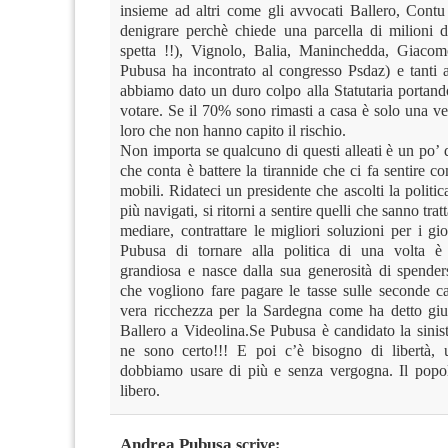
insieme ad altri come gli avvocati Ballero, Contu 
denigrare perchè chiede una parcella di milioni d
spetta !!), Vignolo, Balia, Maninchedda, Giaco
Pubusa ha incontrato al congresso Psdaz) e tanti a
abbiamo dato un duro colpo alla Statutaria portand
votare. Se il 70% sono rimasti a casa è solo una v
loro che non hanno capito il rischio.
Non importa se qualcuno di questi alleati è un po’ d
che conta è battere la tirannide che ci fa sentire c
mobili. Ridateci un presidente che ascolti la politica
più navigati, si ritorni a sentire quelli che sanno trat
mediare, contrattare le migliori soluzioni per i gi
Pubusa di tornare alla politica di una volta è
grandiosa e nasce dalla sua generosità di spenders
che vogliono fare pagare le tasse sulle seconde c
vera ricchezza per la Sardegna come ha detto giu
Ballero a Videolina.Se Pubusa è candidato la sinist
ne sono certo!!! E poi c’è bisogno di libertà, 
dobbiamo usare di più e senza vergogna. Il popo
libero.
Andrea Pubusa
scrive: