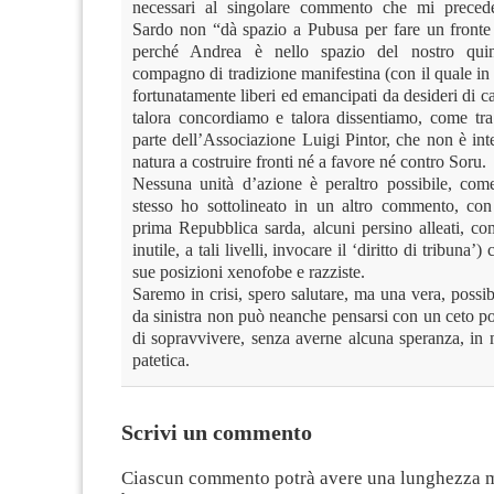
necessari al singolare commento che mi precede
Sardo non “dà spazio a Pubusa per fare un fronte
perché Andrea è nello spazio del nostro qui
compagno di tradizione manifestina (con il quale in
fortunatamente liberi ed emancipati da desideri di car
talora concordiamo e talora dissentiamo, come tra 
parte dell’Associazione Luigi Pintor, che non è int
natura a costruire fronti né a favore né contro Soru.
Nessuna unità d’azione è peraltro possibile, com
stesso ho sottolineato in un altro commento, co
prima Repubblica sarda, alcuni persino alleati, co
inutile, a tali livelli, invocare il ‘diritto di tribuna’
sue posizioni xenofobe e razziste.
Saremo in crisi, spero salutare, ma una vera, possi
da sinistra non può neanche pensarsi con un ceto po
di sopravvivere, senza averne alcuna speranza, in 
patetica.
Scrivi un commento
Ciascun commento potrà avere una lunghezza 