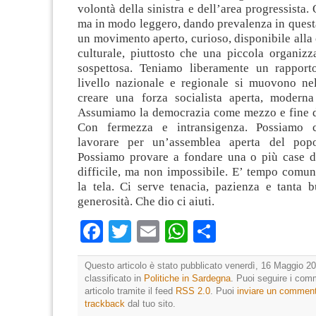
volontà della sinistra e dell’area progressista.
ma in modo leggero, dando prevalenza in questa
un movimento aperto, curioso, disponibile all
culturale, piuttosto che una piccola organizz
sospettosa. Teniamo liberamente un rapport
livello nazionale e regionale si muovono nel
creare una forza socialista aperta, moderna
Assumiamo la democrazia come mezzo e fine de
Con fermezza e intransigenza. Possiamo c
lavorare per un’assemblea aperta del popol
Possiamo provare a fondare una o più case del
difficile, ma non impossibile. E’ tempo comun
la tela. Ci serve tenacia, pazienza e tanta 
generosità. Che dio ci aiuti.
Facebook
Twitter
Email
WhatsApp
Condividi
Questo articolo è stato pubblicato venerdì, 16 Maggio 20
classificato in
Politiche in Sardegna
. Puoi seguire i com
articolo tramite il feed
RSS 2.0
. Puoi
inviare un commen
trackback
dal tuo sito.