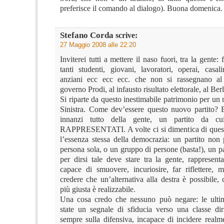
preferisce il comando al dialogo). Buona domenica.
Stefano Corda
scrive:
27 Maggio 2008 alle 22:20
Inviterei tutti a mettere il naso fuori, tra la gente: 
tanti studenti, giovani, lavoratori, operai, casal
anziani ecc ecc ecc. che non si rassegnano al 
governo Prodi, al infausto risultato elettorale, al Ber
Si riparte da questo inestimabile patrimonio per un 
Sinistra. Come dev’essere questo nuovo partito? 
innanzi tutto della gente, un partito da cu
RAPPRESENTATI. A volte ci si dimentica di quest
l’essenza stessa della democrazia: un partito non
persona sola, o un gruppo di persone (basta!), un par
per dirsi tale deve stare tra la gente, rappresent
capace di smuovere, incuriosire, far riflettere, mi
credere che un’alternativa alla destra è possibile,
più giusta è realizzabile.
Una cosa credo che nessuno può negare: le ultim
state un segnale di sfiducia verso una classe dir
sempre sulla difensiva, incapace di incidere realm