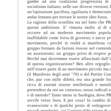
gambe ad una coalizione progressista di
socialismo italiano, nelle sue diverse versioni,
un’ispirazione pacifista, egalitaria e democrat
andar lontano per trovare le nostre idee-forza.
La ragione della sconfitta sta nel fatto che 
questa ambizione. E’ rimasta molto al di s
occorre ad un moderno movimento popolare
inaffidabile come forza di governo; e ancor p
movimento, perché in realtà si manifesta c
gruppo formato da fazioni rissose nel contend
un assessorato; un gruppo privo di respiro po
Perché mai dovremmo essere affascinati dall’i
di questa organizzazione? Ben altro orgogli
nell’essere parte di un movimento piccolo ma d
(il Manifesto degli anni ’70) o del Partito Com
che, pur con mille difetti, era una grande fo
ricca di enormi risorse intellettuali e mora
pretendere da noi un consenso, senza radicali re
e di metodo? Tanto meno in Sardegna, dove PRC
servile verso Soru. E per cosa? In cambio di
evanescente e di qualche posto di sottogover
piccoli mandarini, cui l’autoqualificazione di c