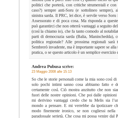
politici che porterà, con critiche strumentali e con
caso?) sempre anti-Soru (e sottolineo sempre), al
sinistra sarda. Il PRC, lei dice, è servile verso Soru
Assessorato e di poca cosa. Ma risponda a quest
può garantirci che non otterrà vantaggi a seguito dell
(così la chiamo io), che fa tanto comodo al notabila
parti di democrazia sarda (Balia, Maninchedda), c
politica regionale? Alle prossima regionali sarà t
Sembrerò invadente, ma è importante sapere se alla t
pratica, o se questo articolo è un semplice esercizio di
Andrea Pubusa
scrive:
23 Maggio 2008 alle 15:13
So che le storie personali come la mia sono così d
solo pochi intimi sanno cosa abbiamo fatto e d
certamente così. Ciò mostra anzitutto che non sia
fuori delle nostre opinioni. Che poi dalle opinion
mi derivino vantaggi credo che tu Melis sia l’u
mondo a pensare. E mi verrebbe da ipotizzare ch
modo finemente ironico, se non cogliessi nella 
paradossale serietà. Che cosa mi possa venire dal 