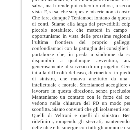
salva, ma li rende più ridicoli o odiosi, a seco
vista. E, si sa, che su queste miserie non si costr
Che fare, dunque? Teniamoci lontano da questa
di conti. Stiamo alla larga dai prevedibili col
piccolo notabilato, che metterà in campo
opportunismo in vista delle prossime regional
l’ultima frontiera del proprio galleg
confondiamoci con la pattuglia dei consiglieri 
portaborse che, in preda a sindrome da s
disponibili a qualunque avventura, anz
generosamente al servizio di un progetto. Cer
tutta la difficoltà del caso, di rimettere in pied
di sinistra, che muova anzitutto da una 
intellettuale e morale. Sforziamoci accogliere
lavorare in questa direzione, senza preclusio
Manteniamo un contatto con le forze del cen
vedono nella chiusura del PD un modo per
sconfitta. Siamo convinti che gli isolamenti son
Quelli di Veltroni e quelli di sinistra? B
ridefinirci, rompendo gli steccati, mantenendo
delle idee e le sinergie con tutti gli uomini e i 