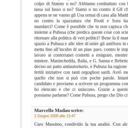
colpo di Statuto o no? Abbiamo combattuto con l
tassa sul lusso o no? Siamo o no contro il G8 c
appena se ne vanno gli Usa ormai di casa alla Mad
no contro la spazzatura che Prodi e Soru ha
mandarci? Come è possibile che tu non capisca c
insieme a Pubusa (che predica queste cose con scie
ritornare alla politica di veri politici? Bene fa il ma
spazio a Pubusa e alle idee di unire gli antiSoru in
metta fine all’incubo di un pian paes. contro le i
lavoro ai conterranei costretti a emigrare, mentr
miniere. Maninchedda, Balia, e G. Sanna e Bebett
deciso un patto antiautoritario, e Pubusa ha ragione a
fertili iniziative con tanti orgogliosi sardi. Avrò m
quello che non si può con poche parole. Intan
candidato e proviamo a scrivere un programma con
ho elencato e che ci uniscono. Grazie a questo
possiamo parlarne? Come Pubusa, prego che Dio ci 
Marcello Madau
scrive:
2 Giugno 2008 alle 13:47
Caro Massimo, condivido la tua analisi. Con alc