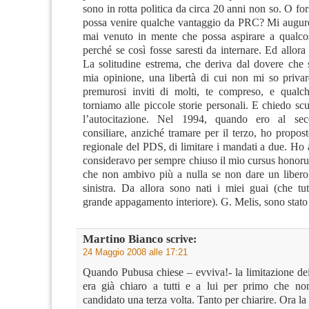
sono in rotta politica da circa 20 anni non so. O fo
possa venire qualche vantaggio da PRC? Mi auguro
mai venuto in mente che possa aspirare a qualcos
perché se così fosse saresti da internare. Ed allor
La solitudine estrema, che deriva dal dovere che s
mia opinione, una libertà di cui non mi so privar
premurosi inviti di molti, te compreso, e qualc
torniamo alle piccole storie personali. E chiedo scus
l’autocitazione. Nel 1994, quando ero al se
consiliare, anziché tramare per il terzo, ho propo
regionale del PDS, di limitare i mandati a due. Ho
consideravo per sempre chiuso il mio cursus honoru
che non ambivo più a nulla se non dare un libero 
sinistra. Da allora sono nati i miei guai (che tu
grande appagamento interiore). G. Melis, sono stato
Martino Bianco
scrive:
24 Maggio 2008 alle 17:21
Quando Pubusa chiese – evviva!- la limitazione de
era già chiaro a tutti e a lui per primo che no
candidato una terza volta. Tanto per chiarire. Ora la