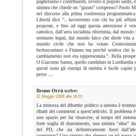
pagheranno i contribuenti, ovvero il popolo sardo, 
sinistra che chiede un “giusto” compenso? Paolo 
nel discorso alla prima conferenza programmatic
Libertá dice “.. lavoreremo con chi ha più affinit
proposte, e fino ad oggi questa attenzione è ve
cattolico, dall’area socialista riformista, dal mondo 
sentiamo legati, dal mondo laico che diede vita a
mondo civile che non ha votato Centrosinist
berlusconiano o Finiano ma perché sentiva che la
cambiamento non era rappresentata.”. Bella prospett
O Giacomo Sanna, quello candidato in Lombardia 
questi sono gli esempi di sinistra é facile capire
perso …
Bruno Orrù
scrive:
31 Maggio 2008 alle 18:01
La tristezza del dibattito politico a sinistra è testimo
ribatti dei commenti a quest’articolo. Il problema è: 
uno spazio per far rinascere, al tempo del sistema
forte soglia di sbarramento, una sinistra “altra” dal
del PD, che sia definitivamente fuori dall’id
comunista? Una sinistra cha almeno un pò possa as