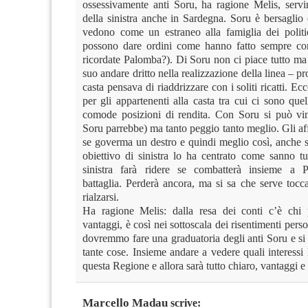
ossessivamente anti Soru, ha ragione Melis, servir
della sinistra anche in Sardegna. Soru è bersaglio 
vedono come un estraneo alla famiglia dei politi
possono dare ordini come hanno fatto sempre con
ricordate Palomba?). Di Soru non ci piace tutto ma
suo andare dritto nella realizzazione della linea – 
casta pensava di riaddrizzare con i soliti ricatti. Ec
per gli appartenenti alla casta tra cui ci sono quel
comode posizioni di rendita. Con Soru si può vi
Soru parrebbe) ma tanto peggio tanto meglio. Gli aff
se goverma un destro e quindi meglio così, anche 
obiettivo di sinistra lo ha centrato come sanno tut
sinistra farà ridere se combatterà insieme a P
battaglia. Perderà ancora, ma si sa che serve tocc
rialzarsi.
Ha ragione Melis: dalla resa dei conti c’è chi 
vantaggi, è così nei sottoscala dei risentimenti pers
dovremmo fare una graduatoria degli anti Soru e si
tante cose. Insieme andare a vedere quali interessi
questa Regione e allora sarà tutto chiaro, vantaggi e
Marcello Madau
scrive: