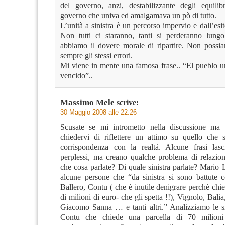
del governo, anzi, destabilizzante degli equilib
governo che univa ed amalgamava un pò di tutto.
L’unità a sinistra è un percorso impervio e dall’esi
Non tutti ci staranno, tanti si perderanno lung
abbiamo il dovere morale di ripartire. Non poss
sempre gli stessi errori.
Mi viene in mente una famosa frase.. “El pueblo u
vencido”..
Massimo Mele
scrive:
30 Maggio 2008 alle 22:26
Scusate se mi intrometto nella discussione ma 
chiedervi di riflettere un attimo su quello che s
corrispondenza con la realtá. Alcune frasi las
perplessi, ma creano qualche problema di relazi
che cosa parlate? Di quale sinistra parlate? Mario
alcune persone che “da sinistra si sono battute
Ballero, Contu ( che è inutile denigrare perchè chi
di milioni di euro- che gli spetta !!), Vignolo, Bal
Giacomo Sanna … e tanti altri.” Analizziamo le s
Contu che chiede una parcella di 70 milioni