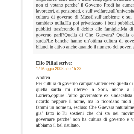
non ci votano perche’ il Governo Prodi ha aument
lavoratori, ai pensionati, e sull’welfare,sull’universi
cultura di governo di Mussi),sull’ambiente e sui 
cambiato nulla.Ha poi privatizzato i beni pubblici,
pubblici trasferendo il debito alle famiglie.Ma di
governo parli?Quella di Che Guevara? Quella c
sarda?Le banche hanno un’ottima cultura di gove
bilanci in attivo anche quando il numero dei poveri
Elio Pillai
scrive:
17 Maggio 2008 alle 15:23
Andrea
Per cultura di governo campana,intendevo quella di
quella sarda mi riferivo a Soru, anche a I
Loriero,oppure l’altro governatore ex sindacalista
ricordo neppure il nome, ma lo ricordano molti 
fammi un nome tu, escluso Che Guevara naturalmen
gia’ fatto io.Tu sostieni che chi sta nei movi
governare perche’ non ha cultura di governo e vic
abbiamo il bel risultato.