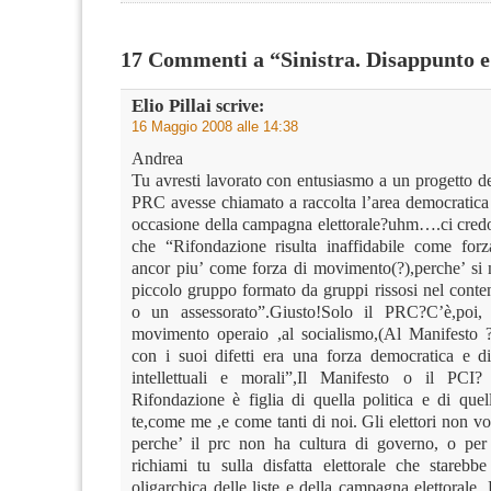
17 Commenti a “Sinistra. Disappunto e 
Elio Pillai
scrive:
16 Maggio 2008 alle 14:38
Andrea
Tu avresti lavorato con entusiasmo a un progetto dell
PRC avesse chiamato a raccolta l’area democratica e
occasione della campagna elettorale?uhm….ci credo
che “Rifondazione risulta inaffidabile come for
ancor piu’ come forza di movimento(?),perche’ si
piccolo gruppo formato da gruppi rissosi nel conte
o un assessorato”.Giusto!Solo il PRC?C’è,poi, 
movimento operaio ,al socialismo,(Al Manifesto 
con i suoi difetti era una forza democratica e di
intellettuali e morali”,Il Manifesto o il PCI
Rifondazione è figlia di quella politica e di quel
te,come me ,e come tanti di noi. Gli elettori non 
perche’ il prc non ha cultura di governo, o per
richiami tu sulla disfatta elettorale che starebbe
oligarchica delle liste e della campagna elettorale. E