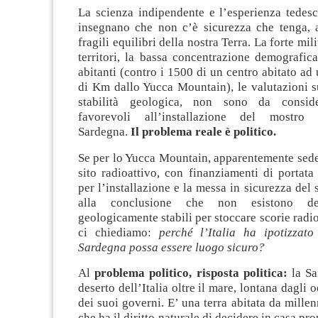
La scienza indipendente e l’esperienza tedes
insegnano che non c’è sicurezza che tenga,
fragili equilibri della nostra Terra. La forte mil
territori, la bassa concentrazione demografic
abitanti (contro i 1500 di un centro abitato ad
di Km dallo Yucca Mountain), le valutazioni su
stabilità geologica, non sono da conside
favorevoli all’installazione del mostro 
Sardegna.
Il problema reale è politico.
Se per lo Yucca Mountain, apparentemente sede
sito radioattivo, con finanziamenti di portat
per l’installazione e la messa in sicurezza del si
alla conclusione che non esistono de
geologicamente stabili per stoccare scorie radio
ci chiediamo:
perché l’Italia ha ipotizzato
Sardegna possa essere luogo sicuro?
Al
problema politico, risposta politica:
la Sa
deserto dell’Italia oltre il mare, lontana dagli 
dei suoi governi. E’ una terra abitata da mille
che ha il diritto naturale di decidere in casa prop