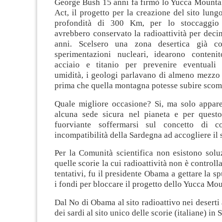
George Bush 15 anni fa firmò lo Yucca Mount
Act, il progetto per la creazione del sito lu
profondità di 300 Km, per lo stoccaggio
avrebbero conservato la radioattività per decin
anni. Scelsero una zona desertica già c
sperimentazioni nucleari, idearono conteni
acciaio e titanio per prevenire eventuali i
umidità, i geologi parlavano di almeno mezzo 
prima che quella montagna potesse subire sco
Quale migliore occasione? Si, ma solo appare
alcuna sede sicura nel pianeta e per quest
fuorviante soffermarsi sul concetto di co
incompatibilità della Sardegna ad accogliere il s
Per la Comunità scientifica non esistono solu
quelle scorie la cui radioattività non è controll
tentativi, fu il presidente Obama a gettare la 
i fondi per bloccare il progetto dello Yucca Mou
Dal No di Obama al sito radioattivo nei deserti
dei sardi al sito unico delle scorie (italiane) in