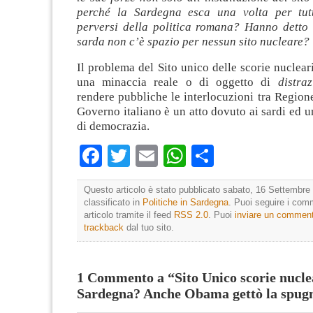
perché la Sardegna esca una volta per tutt
perversi della politica romana? Hanno detto 
sarda non c’è spazio per nessun sito nucleare?
Il problema del Sito unico delle scorie nucleari,
una minaccia reale o di oggetto di
distra
rendere pubbliche le interlocuzioni tra Region
Governo italiano è un atto dovuto ai sardi ed u
di democrazia.
Facebook
Twitter
Email
WhatsApp
Condividi
Questo articolo è stato pubblicato sabato, 16 Settembre 
classificato in
Politiche in Sardegna
. Puoi seguire i com
articolo tramite il feed
RSS 2.0
. Puoi
inviare un commen
trackback
dal tuo sito.
1 Commento a “Sito Unico scorie nucle
Sardegna? Anche Obama gettò la spug