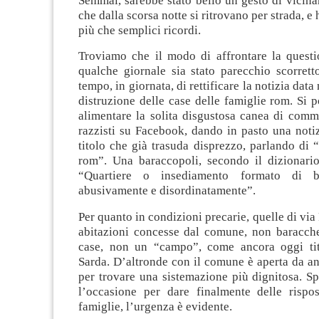
Semmai, sarebbe stato bello un gesto di vicin
che dalla scorsa notte si ritrovano per strada, 
più che semplici ricordi.
Troviamo che il modo di affrontare la questi
qualche giornale sia stato parecchio scorretto
tempo, in giornata, di rettificare la notizia data 
distruzione delle case delle famiglie rom. Si p
alimentare la solita disgustosa canea di comm
razzisti su Facebook, dando in pasto una noti
titolo che già trasuda disprezzo, parlando di 
rom”. Una baraccopoli, secondo il dizionari
“Quartiere o insediamento formato di ba
abusivamente e disordinatamente”.
Per quanto in condizioni precarie, quelle di via
abitazioni concesse dal comune, non baracch
case, non un “campo”, come ancora oggi tit
Sarda. D’altronde con il comune è aperta da a
per trovare una sistemazione più dignitosa. S
l’occasione per dare finalmente delle rispos
famiglie, l’urgenza è evidente.