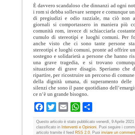
È davvero scandaloso che dinnanzi ad ogni not
i rom si debba sollevare sempre e comunque un
di pregiudizi e odio razziale, ma ciò non 
giornali si comportassero in maniera più co
comunità rom, invece di schiacciarla costant
cumulo di stereotipi e luoghi comuni. Per f
anche visto che ci sono tante persone sta
stereotipi e luoghi comuni, pronte ad offrire 
sostegno e solidarietà a persone che hanno ris
una grave tragedia, e si trovano comunq
situazione di grave disagio. Speriamo che 
ripartire, per ricostruire un percorso di comun
della dignità umana, di superamento delle 
silenzi che sono il pane quotidiano dell’emargi
ce n’è un grande bisogno.
Facebook
Twitter
Email
WhatsApp
Condividi
Questo articolo è stato pubblicato venerdì, 9 Aprile 2021 
classificato in
Interventi e Opinioni
. Puoi seguire i comm
articolo tramite il feed
RSS 2.0
. Puoi
inviare un commen