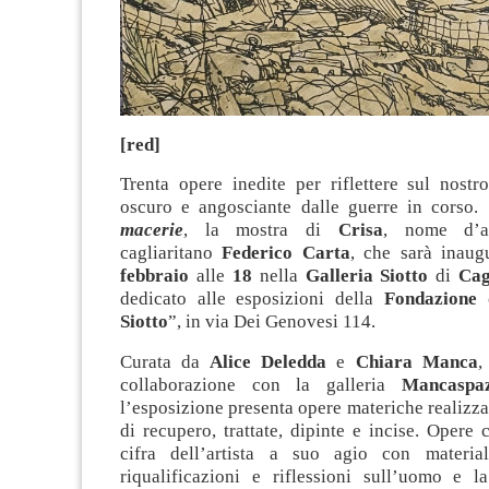
[red]
Trenta opere inedite per riflettere sul nostr
oscuro e angosciante dalle guerre in corso. 
macerie
, la mostra di
Crisa
, nome d’art
cagliaritano
Federico Carta
, che sarà inau
febbraio
alle
18
nella
Galleria Siotto
di
Cag
dedicato alle esposizioni della
Fondazione 
Siotto
”, in via Dei Genovesi 114.
Curata da
Alice Deledda
e
Chiara Manca
,
collaborazione con la galleria
Mancaspa
l’esposizione presenta opere materiche realizza
di recupero, trattate, dipinte e incise. Opere c
cifra dell’artista a suo agio con material
riqualificazioni e riflessioni sull’uomo e l