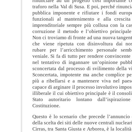
rinunciare ad un progetto così importante 
traforo nella Val di Susa. E poi, perché rinunc
pubblica imponente e rifiutare i fondi europe
funzionali al mantenimento e alla crescita
imprenditoriale sempre più collusa con la cas
corruzione il metodo e l’obiettivo principale
Non ci troviamo di fronte ad una nuova tangento
che viene ripetuta con disinvoltura dai nos
rubare per l’arricchimento personale sem
veniale. Si fa di tutto per rendere convincente
nel tentativo di ingannare un’opinione pubb
sconcertata dal processo di svilimento della v
Sconcertata, impotente ma anche complice p
più a ribellarsi e a mantenere viva nel pae
capace di arginare il processo involutivo impos
illiberale il cui obiettivo principale è il cons
Stato autoritario lontano dall’ispirazion
Costituzione.
Questo è lo scenario che precede l’annuncio
della scelta dei siti delle nuove centrali nuclear
Cirras, tra Santa Giusta e Arborea, è la localit