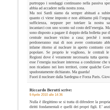
purtroppo i sondaggi continuano nella passiva spe
abbia ad accadere nella nostra zona.
Ma noi Sardi siamo da sempre abituati a subir
quanto ci viene imposto e non abbiamo più l’orgogl
sufficienza, neppure per tutelare la nostra sa
incantarci con uno sconto sul costo dell’energia. 
sono disposto a pagare il doppio della bolletta pur 
centrale nucleare vicino a casa; perchè i nostr
perdoneranno mai di non avere contrastato abb
infame ritorno al nucleare in aperto contrasto co
popolare. Se proprio le vogliono, le centrali le
Regioni dove è veramente necessaria tutta questa
esse l’energia nucleare interessa a condizione che t
non ricadano nei loro territori, come qualche Gov
spudoratamente dichiarato. Ma guarda!
Fuori il nucleare dalla Sardegna e Forza Paris. Giov
Riccardo Berutti
scrive:
9 Aprile 2010 alle 14:36
Nulla è illegittimo se si tratta di difendere la propria
diritti fondamentali e quelli dei propri figli. E’ an