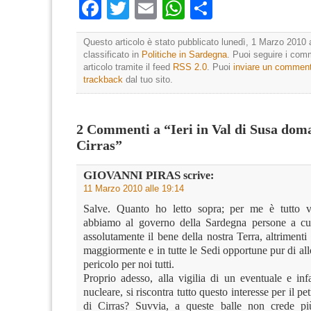
Facebook
Twitter
Email
WhatsApp
Condividi
Questo articolo è stato pubblicato lunedì, 1 Marzo 2010 
classificato in
Politiche in Sardegna
. Puoi seguire i com
articolo tramite il feed
RSS 2.0
. Puoi
inviare un commen
trackback
dal tuo sito.
2 Commenti a “Ieri in Val di Susa doma
Cirras”
GIOVANNI PIRAS
scrive:
11 Marzo 2010 alle 19:14
Salve. Quanto ho letto sopra; per me è tutto v
abbiamo al governo della Sardegna persone a cui
assolutamente il bene della nostra Terra, altrimenti 
maggiormente e in tutte le Sedi opportune pur di al
pericolo per noi tutti.
Proprio adesso, alla vigilia di un eventuale e inf
nucleare, si riscontra tutto questo interesse per il pe
di Cirras? Suvvia, a queste balle non crede p