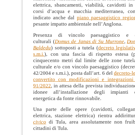
elettrica, sbancamenti, viabilità, cavidotti i
corsi d’acqua e macchia mediterranea, co
indicato anche dal
piano paesaggistico region
pesante impatto ambientale nell’Anglona.
Presenza di vincolo paesaggistico e 
culturali (
Domus de Janas di Su Murrone
,
Dom
Baldedu
) sottoposti a tutela (
decreto legislat
s.m.i.
), con una fascia di rispetto estesa (
cinquecento metri dal limite delle zone tutel
culturale e/o con vincolo paesaggistico (decret
42/2004 e s.m.i.), posta dall’art. 6 del
decreto-l
convertito con modificazioni e integrazioni
91/2022
, in attesa della prevista individuazio
idonee all’installazione degli impianti
energetica da fonte rinnovabile.
Una parte delle opere (cavidotti, collegam
elettrica, stazione elettrica) rientra addirit
civico
di Tula, area assolutamente non frui
cittadini di Tula.