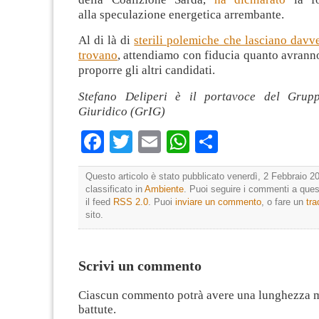
alla speculazione energetica arrembante.
Al di là di
sterili polemiche che lasciano davv
trovano
, attendiamo con fiducia quanto avrann
proporre gli altri candidati.
Stefano Deliperi è il portavoce del Grupp
Giuridico (GrIG)
Facebook
Twitter
Email
WhatsApp
Condividi
Questo articolo è stato pubblicato venerdì, 2 Febbraio 20
classificato in
Ambiente
. Puoi seguire i commenti a quest
il feed
RSS 2.0
. Puoi
inviare un commento
, o fare un
tr
sito.
Scrivi un commento
Ciascun commento potrà avere una lunghezza 
battute.