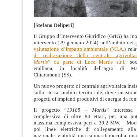
[Stefano Deliperi]
Il Gruppo d’Intervento Giuridico (GrIG) ha inol
intervento (29 gennaio 2024) nell’ambito del
valutazione d’impatto ambientale (V.I.A.)
rela
di realizzazione della centrale agrivolta
Martis
” da parte di Luce Martis s.r.l.
, soc
emiliana, in località dell’agro di M
Chiaramonti (SS).
Un nuovo progetto di centrale agrivoltaica insi
sullo stesso ambito territoriale, dove insiston
progetti di impianti produttivi di energia da fon
Il progetto “
19185 – Martis
” interessa 
complessiva di oltre 84 ettari, per una po
massima complessiva pari a 39,2 MW. Moduli
poi linee elettriche di collegamento alla 
nazionale, viabilità, una cabina di raccolta, un