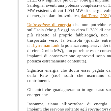
52,21 GW significa più di 27 volte gli impianti 
Sardegna, aventi una potenza complessiva di 1
MW esistenti, di cui 1.054 MW di energia eoli
di energia solare fotovoltaica,
dati Terna, 2021
)
Un’
overdose
di energia
che non potrebbe e
sull’Isola (che già oggi ha circa il 38% di ene
più rispetto al proprio fabbisogno), non 
trasportata verso la Penisola (quando entr
il
Thyrrenian Link
la potenza complessiva dei tr
di circa 2 mila MW), non potrebbe esser conser
impianti di conservazione approvati sono m
potenza estremamente contenuta).
Significa energia che dovrà esser pagata da
della Rete (cioè soldi che usciranno da
contribuenti.
Gli unici che guadagneranno in ogni caso sar
energetiche.
Insomma, siamo all’
overdose
di energia p
impianti che servono soltanto agli
speculatori e