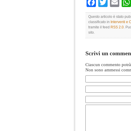
Faceboo
Twitte
Em
Questo articolo è stato pu
classificato in
Interventi e 
tramite il feed
RSS 2.0
. Pu
sito.
Scrivi un commen
Ciascun commento potrà 
Non sono ammessi comme