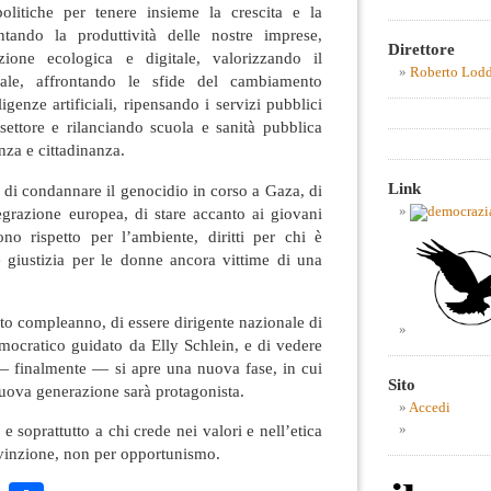
litiche per tenere insieme la crescita e la
ntando la produttività delle nostre imprese,
Direttore
izione ecologica e digitale, valorizzando il
Roberto Lod
ale, affrontando le sfide del cambiamento
igenze artificiali, ripensando i servizi pubblici
 settore e rilanciando scuola e sanità pubblica
nza e cittadinanza.
Link
di condannare il genocidio in corso a Gaza, di
tegrazione europea, di stare accanto ai giovani
no rispetto per l’ambiente, diritti per chi è
e giustizia per le donne ancora vittime di una
to compleanno, di essere dirigente nazionale di
mocratico guidato da Elly Schlein, e di vedere
 finalmente — si apre una nuova fase, in cui
Sito
uova generazione sarà protagonista.
Accedi
 soprattutto a chi crede nei valori e nell’etica
nvinzione, non per opportunismo.