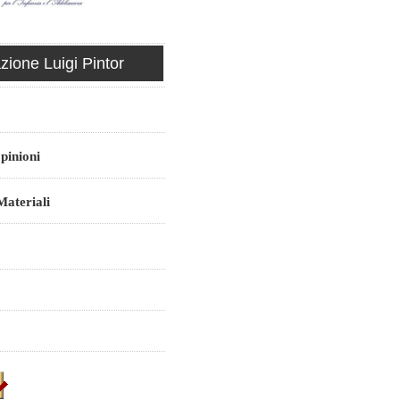
ione Luigi Pintor
pinioni
ateriali