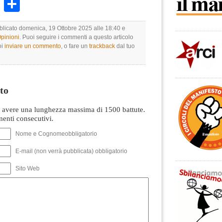
k
r
ail
WhatsApp
Condividi
bblicato domenica, 19 Ottobre 2025 alle 18:40 e
Opinioni
. Puoi seguire i commenti a questo articolo
oi
inviare un commento
, o fare un
trackback
dal tuo
to
avere una lunghezza massima di 1500 battute.
nti consecutivi.
Nome e Cognomeobbligatorio
E-mail (non verrà pubblicata) obbligatorio
Sito Web