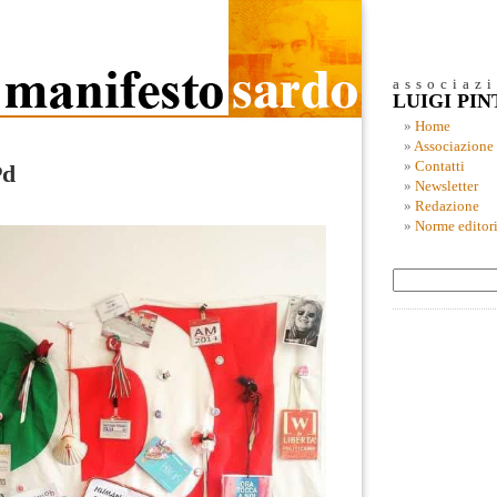
associaz
LUIGI PI
Home
Associazione
Contatti
Pd
Newsletter
Redazione
Norme editori