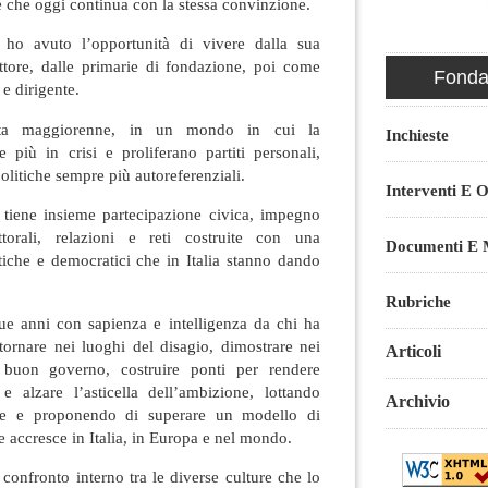
e che oggi continua con la stessa convinzione.
ho avuto l’opportunità di vivere dalla sua
ttore, dalle primarie di fondazione, poi come
Fondaz
 e dirigente.
nta maggiorenne, in un mondo in cui la
Inchieste
 più in crisi e proliferano partiti personali,
 politiche sempre più autoreferenziali.
Interventi E O
tiene insieme partecipazione civica, impegno
torali, relazioni e reti costruite con una
Documenti E M
iche e democratici che in Italia stanno dando
Rubriche
ue anni con sapienza e intelligenza da chi ha
 tornare nei luoghi del disagio, dimostrare nei
Articoli
di buon governo, costruire ponti per rendere
 e alzare l’asticella dell’ambizione, lottando
Archivio
nze e proponendo di superare un modello di
le accresce in Italia, in Europa e nel mondo.
 confronto interno tra le diverse culture che lo