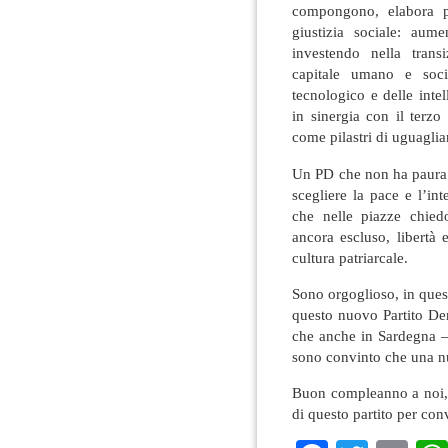
compongono, elabora po
giustizia sociale: aume
investendo nella trans
capitale umano e soci
tecnologico e delle intell
in sinergia con il terzo
come pilastri di uguaglia
Un PD che non ha paura 
scegliere la pace e l’in
che nelle piazze chiedo
ancora escluso, libertà 
cultura patriarcale.
Sono orgoglioso, in ques
questo nuovo Partito De
che anche in Sardegna —
sono convinto che una n
Buon compleanno a noi, e
di questo partito per co