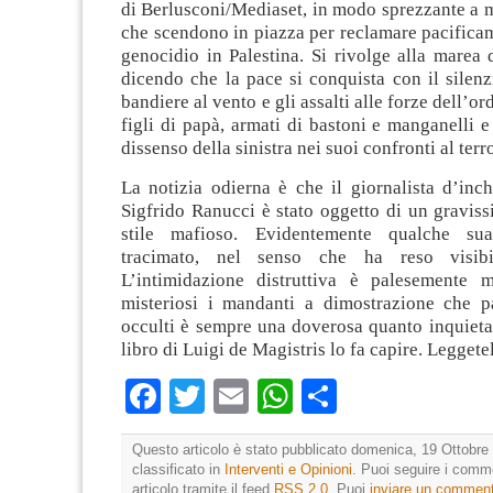
di Berlusconi/Mediaset, in modo sprezzante a mi
che scendono in piazza per reclamare pacificam
genocidio in Palestina. Si rivolge alla marea 
dicendo che la pace si conquista con il silen
bandiere al vento e gli assalti alle forze dell’or
figli di papà, armati di bastoni e manganelli 
dissenso della sinistra nei suoi confronti al terr
La notizia odierna è che il giornalista d’inc
Sigfrido Ranucci è stato oggetto di un graviss
stile mafioso. Evidentemente qualche su
tracimato, nel senso che ha reso visibile
L’intimidazione distruttiva è palesemente m
misteriosi i mandanti a dimostrazione che pa
occulti è sempre una doverosa quanto inquietan
libro di Luigi de Magistris lo fa capire. Legget
Facebook
Twitter
Email
WhatsApp
Condividi
Questo articolo è stato pubblicato domenica, 19 Ottobre 
classificato in
Interventi e Opinioni
. Puoi seguire i comm
articolo tramite il feed
RSS 2.0
. Puoi
inviare un commen