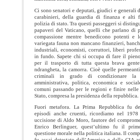
Ci sono senatori e deputati, giudici e generali d
carabinieri, della guardia di finanza e alti 
polizia di stato. Tra questi passeggeri si distin
papaveri del Vaticano, quelli che parlano di 
compassione mentre benedicono potenti e le
variegata fauna non mancano finanzieri, banchie
industriali, economisti, corruttori, liberi profe
in fundo. Sapete chi si occupa di fare il pien
per il trasporto di tutta questa brava gent
ndrangheta, la camorra. Cioè quelle permeanti
criminali in grado di condizionare la 
amministrativa, politica, economica e social
comuni passando per le regioni e finire nelle 
Stato, compresa la presidenza della repubblica.
Fuori metafora. La Prima Repubblica fu de
episodi anche cruenti, ricordiamo nel 1978
uccisione di Aldo Moro, fautore del comprome
Enrico Berlinguer, quest’ultimo fu il pri
questione morale nella politica italiana. Il com
fu assai detestato dall’America e dalla CIA as