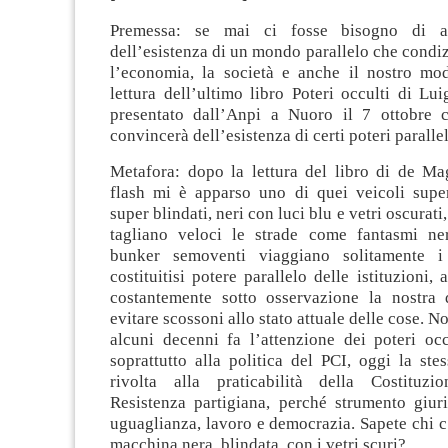
Premessa: se mai ci fosse bisogno di a
dell’esistenza di un mondo parallelo che condizi
l’economia, la società e anche il nostro mod
lettura dell’ultimo libro Poteri occulti di Lui
presentato dall’Anpi a Nuoro il 7 ottobre c
convincerà dell’esistenza di certi poteri parallel
Metafora: dopo la lettura del libro di de Ma
flash mi è apparso uno di quei veicoli super
super blindati, neri con luci blu e vetri oscurati
tagliano veloci le strade come fantasmi ne
bunker semoventi viaggiano solitamente i 
costituitisi potere parallelo delle istituzioni, 
costantemente sotto osservazione la nostra
evitare scossoni allo stato attuale delle cose. N
alcuni decenni fa l’attenzione dei poteri occ
soprattutto alla politica del PCI, oggi la ste
rivolta alla praticabilità della Costituzi
Resistenza partigiana, perché strumento giuri
uguaglianza, lavoro e democrazia. Sapete chi c
macchina nera, blindata, con i vetri scuri?