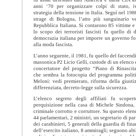
anni ‘70 per organizzare colpi di stato, i
strategia della tensione in Italia. Seguì nel 1980
strage di Bologna, l’atto più sanguinario ver
Repubblica Italiana. Si contarono 85 vittime e o
lo scopo dei terroristi fascisti fu quello di d
democrazia italiana per imporre un governo fo
alla moda fascista.
L’anno seguente, il 1981, fu quello del faccendi
massonica P2 Licio Gelli, custode di un elenco d
concertatore del progetto “Piano di Rinascit
che sembra la fotocopia del programma polit
Meloni: vedi premierato, riforma della giusti
differenziata, decreto-legge sulla sicurezza.
L’elenco segreto degli affiliati fu scoper
perquisizione nella casa di Michele Sindona,
criminale corrotto e corruttore. Su questo elen
44 parlamentari, 2 ministri, un segretario di par
dei carabinieri, 5 generali della guardia di fin
dell’esercito italiano, 8 ammiragli; seguono alt