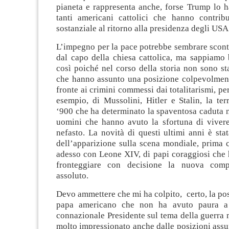
pianeta e rappresenta anche, forse Trump lo h
tanti americani cattolici che hanno contrib
sostanziale al ritorno alla presidenza degli US
L’impegno per la pace potrebbe sembrare scon
dal capo della chiesa cattolica, ma sappiamo
così poiché nel corso della storia non sono sta
che hanno assunto una posizione colpevolment
fronte ai crimini commessi dai totalitarismi, pe
esempio, di Mussolini, Hitler e Stalin, la terr
‘900 che ha determinato la spaventosa caduta n
uomini che hanno avuto la sfortuna di viver
nefasto. La novità di questi ultimi anni è sta
dell’apparizione sulla scena mondiale, prima 
adesso con Leone XIV, di papi coraggiosi che 
fronteggiare con decisione la nuova com
assoluto.
Devo ammettere che mi ha colpito, certo, la pos
papa americano che non ha avuto paura a 
connazionale Presidente sul tema della guerra
molto impressionato anche dalle posizioni assu