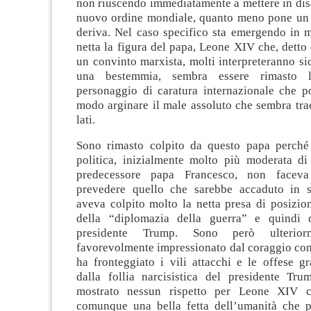
non riuscendo immediatamente a mettere in dis
nuovo ordine mondiale, quanto meno pone un 
deriva. Nel caso specifico sta emergendo in m
netta la figura del papa, Leone XIV che, dett
un convinto marxista, molti interpreteranno s
una bestemmia, sembra essere rimasto l
personaggio di caratura internazionale che p
modo arginare il male assoluto che sembra trac
lati.
Sono rimasto colpito da questo papa perché
politica, inizialmente molto più moderata di
predecessore papa Francesco, non faceva
prevedere quello che sarebbe accaduto in s
aveva colpito molto la netta presa di posizio
della “diplomazia della guerra” e quindi 
presidente Trump. Sono però ulterior
favorevolmente impressionato dal coraggio con 
ha fronteggiato i vili attacchi e le offese gra
dalla follia narcisistica del presidente T
mostrato nessun rispetto per Leone XIV c
comunque una bella fetta dell’umanità che p