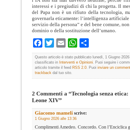
l’IA non sia mai davvero neutrale, perché rifle
interessi e i pregiudizi di chi la progetta. Il m
del Papa non è un rifiuto della tecnologia, ma
governarla eticamente: l’intelligenza artificiale
servizio della persona” e del bene comune, non d
dominio o della sostituzione dell’umano.
Facebook
Twitter
Email
WhatsApp
Condividi
Questo articolo è stato pubblicato lunedì, 1 Giugno 2026 
classificato in
Interventi e Opinioni
. Puoi seguire i comm
articolo tramite il feed
RSS 2.0
. Puoi
inviare un commen
trackback
dal tuo sito.
2 Commenti a “Tecnologia senza etica: 
Leone XIV”
Giacomo mameli
scrive:
1 Giugno 2026 alle 13:36
Complimenti Amedeo. Concordo. Con l’Enciclica g