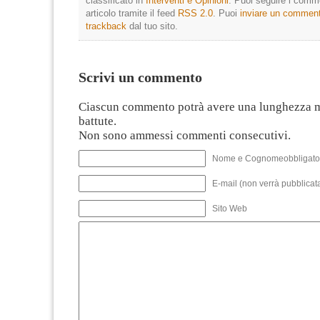
classificato in
Interventi e Opinioni
. Puoi seguire i comm
articolo tramite il feed
RSS 2.0
. Puoi
inviare un commen
trackback
dal tuo sito.
Scrivi un commento
Ciascun commento potrà avere una lunghezza 
battute.
Non sono ammessi commenti consecutivi.
Nome e Cognomeobbligato
E-mail (non verrà pubblicata
Sito Web