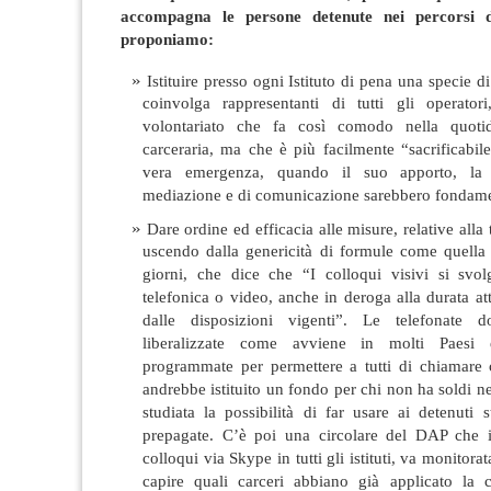
accompagna le persone detenute nei percorsi d
proponiamo:
Istituire presso ogni Istituto di pena una specie di
coinvolga rappresentanti di tutti gli operato
volontariato che fa così comodo nella quotidi
carceraria, ma che è più facilmente “sacrificabi
vera emergenza, quando il suo apporto, la 
mediazione e di comunicazione sarebbero fondame
Dare ordine ed efficacia alle misure, relative alla t
uscendo dalla genericità di formule come quella 
giorni, che dice che “I colloqui visivi si svo
telefonica o video, anche in deroga alla durata at
dalle disposizioni vigenti”. Le telefonate d
liberalizzate come avviene in molti Paesi 
programmate per permettere a tutti di chiamare 
andrebbe istituito un fondo per chi non ha soldi ne
studiata la possibilità di far usare ai detenuti st
prepagate. C’è poi una circolare del DAP che inv
colloqui via Skype in tutti gli istituti, va monitora
capire quali carceri abbiano già applicato la 