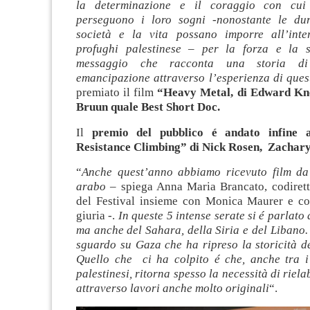
la determinazione e il coraggio con cui 
perseguono i loro sogni -nonostante le dur
società e la vita possano imporre all’int
profughi palestinese
–
per la forza e la s
messaggio che racconta una storia di
emancipazione attraverso l’esperienza di quest
premiato il film
“Heavy Metal, di Edward Kn
Bruun quale Best Short Doc.
Il
premio del pubblico é andato infine 
Resistance Climbing” di Nick Rosen, Zachar
“
Anche quest’anno abbiamo ricevuto film da
arabo –
spiega Anna Maria Brancato, codirettr
del Festival insieme con Monica Maurer e c
giuria -.
In queste 5 intense serate si é parlato
ma anche del Sahara, della Siria e del Libano
sguardo su Gaza che ha ripreso la storicità del
Quello che ci ha colpito é che, anche tra i 
palestinesi, ritorna spesso la necessità di riel
attraverso lavori anche molto originali
“.