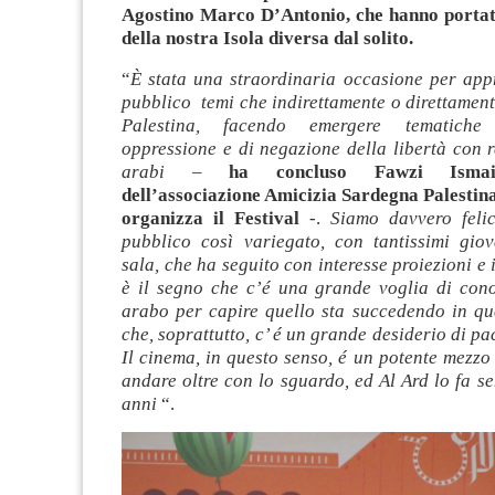
Agostino Marco D’Antonio, che hanno portat
della nostra Isola diversa dal solito.
“
È stata una straordinaria occasione per appr
pubblico temi che indirettamente o direttamen
Palestina, facendo emergere tematiche 
oppressione e di negazione della libertà con r
arabi –
ha concluso Fawzi Ismail
dell’associazione Amicizia Sardegna Palestin
organizza il Festival
-.
Siamo davvero feli
pubblico così variegato, con tantissimi giov
sala, che ha seguito con interesse proiezioni e 
è il segno che c’é una grande voglia di con
arabo per capire quello sta succedendo in q
che, soprattutto, c’ é un grande desiderio di pac
Il cinema, in questo senso, é un potente mezzo
andare oltre con lo sguardo, ed Al Ard lo fa s
anni
“.