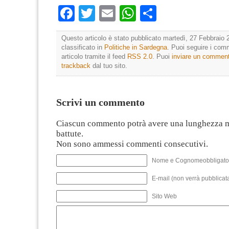
Facebook
Twitter
Email
WhatsApp
Condividi
Questo articolo è stato pubblicato martedì, 27 Febbraio 
classificato in
Politiche in Sardegna
. Puoi seguire i com
articolo tramite il feed
RSS 2.0
. Puoi
inviare un commen
trackback
dal tuo sito.
Scrivi un commento
Ciascun commento potrà avere una lunghezza 
battute.
Non sono ammessi commenti consecutivi.
Nome e Cognomeobbligato
E-mail (non verrà pubblicata
Sito Web