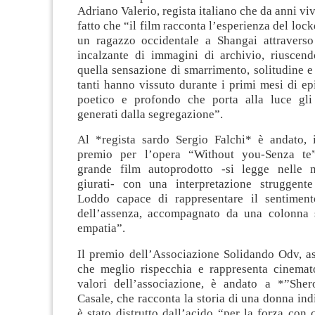
Adriano Valerio, regista italiano che da anni vive
fatto che “il film racconta l’esperienza del loc
un ragazzo occidentale a Shangai attraverso
incalzante di immagini di archivio, riuscend
quella sensazione di smarrimento, solitudine e
tanti hanno vissuto durante i primi mesi di e
poetico e profondo che porta alla luce gli 
generati dalla segregazione”.
Al *regista sardo Sergio Falchi* è andato, i
premio per l’opera “Without you-Senza te
grande film autoprodotto -si legge nelle m
giurati- con una interpretazione struggent
Loddo capace di rappresentare il sentiment
dell’assenza, accompagnato da una colonna 
empatia”.
Il premio dell’Associazione Solidando Odv, as
che meglio rispecchia e rappresenta cinemat
valori dell’associazione, è andato a *”She
Casale, che racconta la storia di una donna indi
è stato distrutto dall’acido “per la forza con 