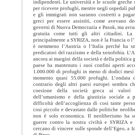
indipendenti. Le università e le scuole greche 
per ricevere profughi, mentre negli ospedali pub
e gli immigrati non saranno costretti a pagar
greci per essere assistiti, come avevano de
governi di Nuova Democrazia e Pasok, ma avran
gratuita come tutti gli altri cittadini. La
principalmente a SYRIZA, non è la Francia o l
è nemmeno l’Austria o l’Italia perché ha s
predicatori del razzismo e della xenofobia. L’A
ancora ai margini della società e della politica 
paese ha mantenuto i suoi confini aperti acc
1.000.000 di profughi in meno di dodici mesi 
momento quasi 55.000 profughi. L’ondata d
contrario degli altri paesi europei sembra ch
coesione della società greca ai valori d
dell’umanismo e della giustizia sociale a 
difficoltà dell’accoglienza di cosi tante per
cosi piccolo e devastato dalle politiche neolibe
non è solo economica. Il neoliberismo ha s
guerre contro la nostra civiltà e SYRIZA e
cercano di vincere sulle sponde dell’Egeo, a I
di Pireo.