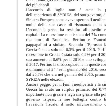
dei più deboli.
L’accordo di luglio non è stata la p
dell’esperienza di SYRIZA, del suo governo, di
Sinistra Europea, come aveva sperato il neolib
molte delle sue casse di risonanza della sin
L’economia greca ha resistito all’assedio e
capitali. La recessione non è stata del 7% co
ricattatori di Bruxelles, Berlino e Franco
pappagallini a sinistra. Secondo l’Eurostat l
Grecia è stata solo del 0,3% per il 2015. Perfi
recessione in Grecia è stata solo 0,2% per il 20
suo aumento al 0,6% per il 2016 e uno svilupp
il 2017. Perfino la disoccupazione in queste con
è diminuita al 24,4% il gennaio del 2016, sec
dal 25,7% che era nel gennaii del 2015, prima d
SYRIZA nelle elezioni.
Ancora peggio per il Fmi, i neoliberisti e la sin
Grecia ha avuto un surplus primario del 0,7
importante non grazie a tagli ma grazie alla pol
governo Tsipras, le sue battaglie contro l
l’evasione fiscale, il netto miglioramento d