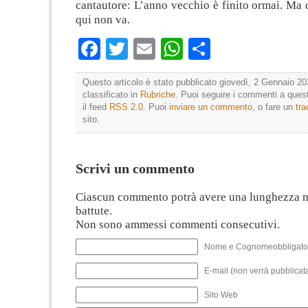
cantautore: L’anno vecchio è finito ormai. Ma
qui non va.
Facebook
Twitter
Email
WhatsApp
Condividi
Questo articolo è stato pubblicato giovedì, 2 Gennaio 20
classificato in
Rubriche
. Puoi seguire i commenti a quest
il feed
RSS 2.0
. Puoi
inviare un commento
, o fare un
tr
sito.
Scrivi un commento
Ciascun commento potrà avere una lunghezza 
battute.
Non sono ammessi commenti consecutivi.
Nome e Cognomeobbligato
E-mail (non verrà pubblicata
Sito Web