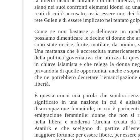
la libertà neanche durante l’ultima udienza, 
siano nei suoi confronti elementi idonei ad un
reati di cui è accusato, ossia essere uno dei fi
rete Gulen e di essere implicato nel tentato golp
Come se non bastasse a delineare un quad
possiamo dimenticare le decine di donne che a
sono state uccise, ferite, mutilate, da uomini, 
Una mattanza che è accresciuta numericament
della politica governativa che utilizza la que
in chiave islamista e che relega la donna negl
privandola di quelle opportunità, anche e soprat
che ne potrebbero decretare l’emancipazione e
libertà.
È questa ormai una parola che sembra senz
significato in una nazione in cui è altiss
disoccupazione femminile, in cui è parimenti 
emigrazione femminile: donne che non si r
nella libera e moderna Turchia creata da
Atatürk e che scelgono di partire all’este
maggiore fortuna: per essere libere, per essere 