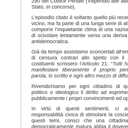
290 del Codice Penale (Vilipendio alle alt
Stato, in concorso).
L’episodio citato è soltanto quello più rece
vicino, ma fa parte di una lunga serie di a
comporre l’inquietante clima di una nazio
di scivolare lentamente verso una deriva 
antidemocratica.
Già da tempo assistiamo sconcertati all’em
di censura contrari allo spirito con il
costituenti scrissero l’Articolo 21: “
Tutti h
manifestare liberamente il proprio pe
parola, lo scritto e ogni altro mezzo di diff
Rivendichiamo per ogni cittadino di qu
politico o ideologico il diritto ad esprim
pubblicamente i propri convincimenti ed op
In virtù di questi sentimenti, ci 
responsabilità civica di stimolare la cosci
questi temi, consci che una cittadin
democraticamente matura abbia il dovere 