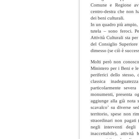
Comune e Regione avve
centro-destra che non ha
dei beni culturali.
In un quadro più ampio, i 
tutela – sono feroci. P
Attività Culturali sta p
del Consiglio Superiore 
dimesso (se ciò è success
Molti però non conosco
Ministero per i Beni e le 
periferici dello stesso, d
classica inadeguatezza
particolarmente severa
monumenti, presenta og
aggiunge alla già nota s
scavalco’ su diverse se
territorio, spese non ri
straordinari non pagati
negli interventi degl
inaccettabile), attività