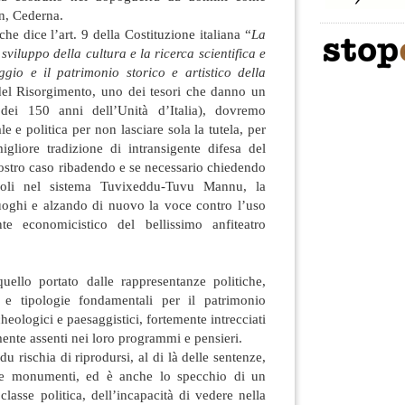
n, Cederna.
e dice l’art. 9 della Costituzione italiana “
La
viluppo della cultura e la ricerca scientifica e
ggio e il patrimonio storico e artistico della
del Risorgimento, uno dei tesori che danno un
 dei 150 anni dell’Unità d’Italia), dovremo
e e politica per non lasciare sola la tutela, per
igliore tradizione di intransigente difesa del
ostro caso ribadendo e se necessario chiedendo
coli nel sistema Tuvixeddu-Tuvu Mannu, la
uoghi e alzando di nuovo la voce contro l’uso
e economicistico del bellissimo anfiteatro
uello portato dalle rappresentanze politiche,
i e tipologie fondamentali per il patrimonio
heologici e paesaggistici, fortemente intrecciati
mente assenti nei loro programmi e pensieri.
u rischia di riprodursi, al di là delle sentenze,
i e monumenti, ed è anche lo specchio di un
classe politica, dell’incapacità di vedere nella