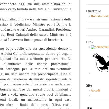
rrebbero oggi fra due amministrazioni di
nno certo brillato nella tutela di Tuvixeddu e
Direttore
Roberto Lod
tagli alla cultura – e al sistema nazionale della
ersino il fedelissimo Ministro per i Beni e le
er andarsene e ieri Andrea Carandini, Presidente
dei Beni Culturali dello stesso Ministero si è
o, si è davvero fiutata puzza di bruciato).
Link
no bene quello che sta succedendo dentro il
Attività Culturali, soprattutto dentro gli organi
eputati alla tutela territorio per territorio. La
 quantitativa delle risorse professionali,
 in Sardegna per la rete dei suo ventimila
gi un dato ancora più preoccupante. Che si
erie di debolezze strutturali: soprintendenti ‘a
di, pochissime auto di servizio per andare nel
Sito
mborsate nell’uso dei mezzi propri, missioni e
Accedi
 (che a volte generano strane voci di bilancio
i enti locali, un malcostume in ogni caso
 ben oltre il limite dello stress fisico, rischi