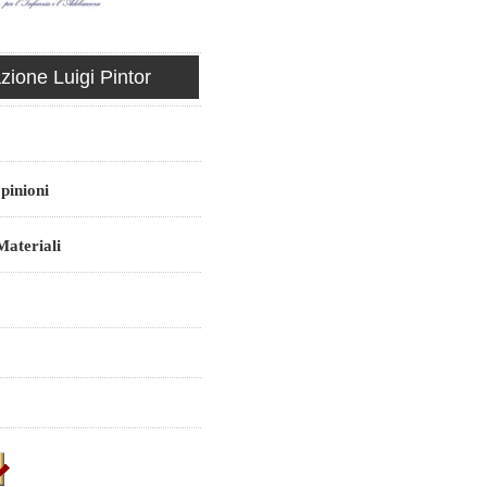
ione Luigi Pintor
pinioni
ateriali