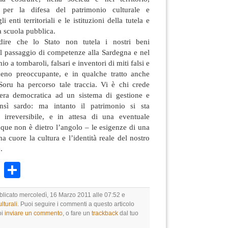
a per la difesa del patrimonio culturale e
 enti territoriali e le istituzioni della tutela e
la scuola pubblica.
 dire che lo Stato non tutela i nostri beni
 il passaggio di competenze alla Sardegna e nel
o a tombaroli, falsari e inventori di miti falsi e
meno preoccupante, e in qualche tratto anche
Soru ha percorso tale traccia. Vi è chi crede
era democratica ad un sistema di gestione e
ensì sardo: ma intanto il patrimonio si sta
irreversibile, e in attesa di una eventuale
que non è dietro l’angolo – le esigenze di una
ha cuore la cultura e l’identità reale del nostro
.
k
r
ail
WhatsApp
Condividi
bblicato mercoledì, 16 Marzo 2011 alle 07:52 e
lturali
. Puoi seguire i commenti a questo articolo
oi
inviare un commento
, o fare un
trackback
dal tuo