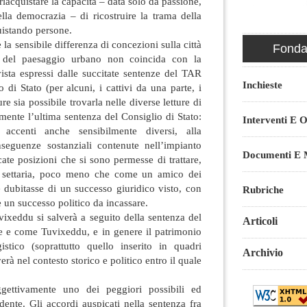
iacquistare la capacità – data solo da passione,
lla democrazia – di ricostruire la trama della
quistando persone.
a sensibile differenza di concezioni sulla città
Fondaz
la del paesaggio urbano non coincida con la
vista espressi dalle succitate sentenze del TAR
Inchieste
 di Stato (per alcuni, i cattivi da una parte, i
re sia possibile trovarla nelle diverse letture di
mente l’ultima sentenza del Consiglio di Stato:
Interventi E O
 accenti anche sensibilmente diversi, alla
nseguenze sostanziali contenute nell’impianto
Documenti E M
cate posizioni che si sono permesse di trattare,
 settaria, poco meno che come un amico dei
 dubitasse di un successo giuridico visto, con
Rubriche
 un successo politico da incassare.
ixeddu si salverà a seguito della sentenza del
Articoli
se e come Tuvixeddu, e in genere il patrimonio
stico (soprattutto quello inserito in quadri
Archivio
erà nel contesto storico e politico entro il quale
gettivamente uno dei peggiori possibili ed
ente. Gli accordi auspicati nella sentenza fra