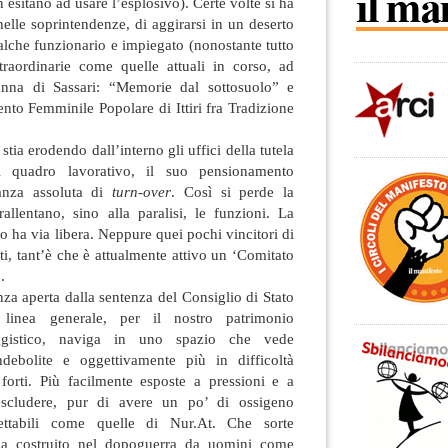
 esitano ad usare l’esplosivo). Certe volte si ha
elle soprintendenze, di aggirarsi in un deserto
ualche funzionario e impiegato (nonostante tutto
straordinarie come quelle attuali in corso, ad
nna di Sassari: “Memorie dal sottosuolo” e
to Femminile Popolare di Ittiri fra Tradizione
tia erodendo dall’interno gli uffici della tutela
l quadro lavorativo, il suo pensionamento
anza assoluta di
turn-over
. Così si perde la
allentano, sino alla paralisi, le funzioni. La
o ha via libera. Neppure quei pochi vincitori di
, tant’è che è attualmente attivo un ‘Comitato
.
nza aperta dalla sentenza del Consiglio di Stato
linea generale, per il nostro patrimonio
ggistico, naviga in uno spazio che vede
ndebolite e oggettivamente più in difficoltà
 forti. Più facilmente esposte a pressioni e a
scludere, pur di avere un po’ di ossigeno
cettabili come quelle di Nur.At. Che sorte
ema costruito nel dopoguerra da uomini come