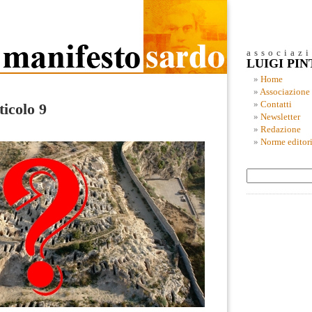
associaz
LUIGI PI
Home
Associazione
Contatti
ticolo 9
Newsletter
Redazione
Norme editori