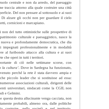
ruolo centrale e non da arredo, del paesaggio
e traccia attorno alla quale costruire una città
perficie. Del non pensare al sottosuolo e ai suoi
 Di alzare gli occhi non per guardare il cielo
etti, cornicioni e marcapiano.
 non del tutto ottimistiche sulle prospettive di
patrimonio culturale e paesaggistico, nasce la
ca nuova e profondamente democratica, che dia
ti impegnati professionalmente e in modalità
ere al furibondo attacco alla cultura e ai suoi
 che operi in tutti i territori.
ortante di ciò nelle settimane scorse, con
 la cultura’
. Dove in Sardegna ha funzionato,
vvenuto perché la rete è stata davvero ampia e
lche piccolo leader che si sostituisse ad essa:
 numerose associazioni culturali, dirigenti delle
menti universitari, sindacati come la CGIL non
ndi e Gelmini.
he questa destra allucinante venga cacciata, non
ttamente probabili, almeno ora, dalle politiche
a costruire, nella società e nel territorio,