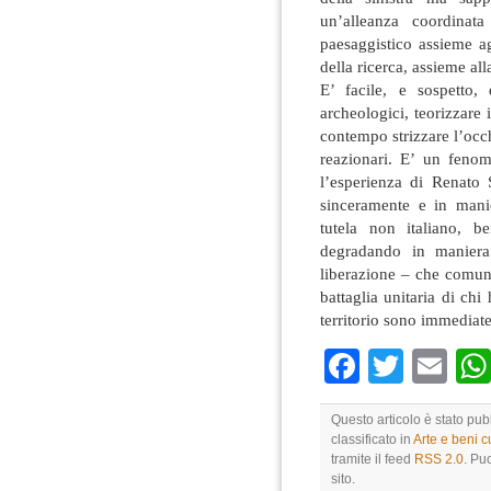
un’alleanza coordinat
paesaggistico assieme agli
della ricerca, assieme al
E’ facile, e sospetto,
archeologici, teorizzare
contempo strizzare l’occhi
reazionari. E’ un feno
l’esperienza di Renato 
sinceramente e in mani
tutela non italiano, b
degradando in maniera 
liberazione – che comun
battaglia unitaria di chi 
territorio sono immediate
Faceboo
Twitte
Em
Questo articolo è stato pu
classificato in
Arte e beni cu
tramite il feed
RSS 2.0
. Pu
sito.