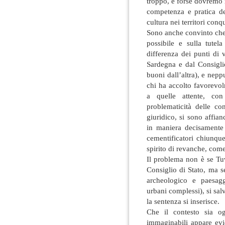
troppo, e forse dovremo r
competenza e pratica de
cultura nei territori con
Sono anche convinto che l
possibile e sulla tute
differenza dei punti di 
Sardegna e dal Consiglio
buoni dall’altra), e neppu
chi ha accolto favorevol
a quelle attente, con
problematicità delle co
giuridico, si sono affian
in maniera decisamente
cementificatori chiunque
spirito di revanche, come
Il problema non è se Tuv
Consiglio di Stato, ma 
archeologico e paesaggi
urbani complessi), si salv
la sentenza si inserisce.
Che il contesto sia og
immaginabili appare evid