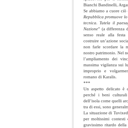
Bianchi Bandinelli, Arga
Se abbiamo a cuore ciò ch
Repubblica promuove lo s
tecnica. Tutela il paesa
Nazione
” (a differenza 
senso reale alla festa
costruire un’azione social
non farle scordare la m
nostro patrimonio. Nel n
l’ampliamento dei vin
massima vigilanza sui l
improprio e volgarment
romano di Karalis.
***
Un aspetto delicato è q
perché i beni cultural
dell’isola come quelli arc
tra di essi, sono general
La situazione di Tuvixedd
per moltissimi contest
gravissimo ritardo della 