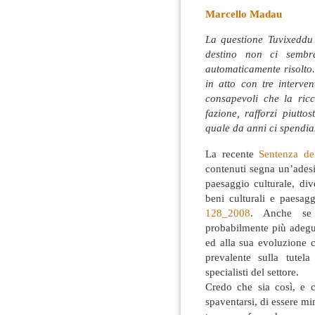
Marcello Madau
La questione Tuvixeddu 
destino non ci sembr
automaticamente risolto.
in atto con tre interve
consapevoli che la ricc
fazione, rafforzi piutt
quale da anni ci spendi
La recente
Sentenza de
contenuti segna un’adesi
paesaggio culturale, div
beni culturali e paesagg
128_2008
. Anche se 
probabilmente più adegua
ed alla sua evoluzione c
prevalente sulla tutela
specialisti del settore.
Credo che sia così, e 
spaventarsi, di essere m