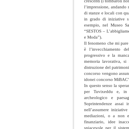
crescenti (i tombaroli non
l’impressione, andando n
di stanze e locali con q
in grado di iniziative 
esempio, nel Museo Sa
“SESTOS – L’abbigliamen
e Moda”).
Il fenomeno che mi pare s
è l’invecchiamento de
progressivo e la manc
memoria lavorativa, si r
distruzione del patrimoni
concorso vengono assunti
idonei concorso MiBAC’
In questo senso la spera
per Tuvixeddu e, in 
archeologico e paesa
Soprintendenze assai i
nell’assumere iniziative
mediazioni, o a non e
finanziario, idee inac
spiacevole per il sist