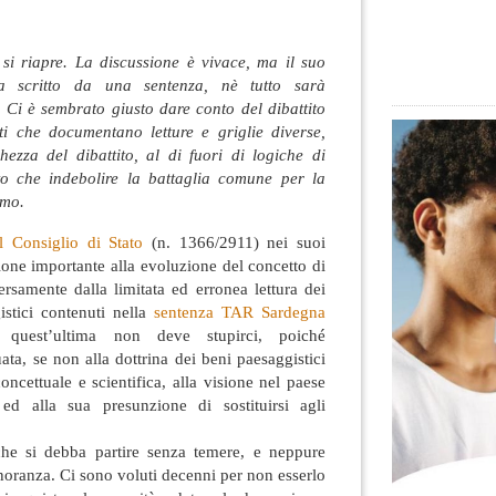
si riapre. La discussione è vivace, ma il suo
a scritto da una sentenza, nè tutto sarà
 Ci è sembrato giusto dare conto del dibattito
nti che documentano letture e griglie diverse,
hezza del dibattito, al di fuori di logiche di
osto che indebolire la battaglia comune per la
amo.
l Consiglio di Stato
(n. 1366/2911) nei suoi
one importante alla evoluzione del concetto di
ersamente dalla limitata ed erronea lettura dei
istici contenuti
nella
sentenza TAR Sardegna
quest’ultima non deve stupirci, poiché
ta, se non alla dottrina dei beni paesaggistici
oncettuale e scientifica, alla visione nel paese
 ed alla sua presunzione di sostituirsi agli
che si debba partire senza temere, e neppure
inoranza. Ci sono voluti decenni per non esserlo