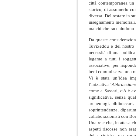
città contemporanea un 
storico, di assumerlo com
diversa. Del restare in su
insegnamenti memoriali.
ma ciò che racchiudono t
Da queste considerazioni
Tuvixeddu e del nostro 
necessità di una politi
legame a tutti i sogget
associative; per rispond
beni comuni serve una rete
Vi è stata un’idea imp
l’iniziativa ‘
Abbracciamo
come a Sassari, ciò è a
significativa, senza qua
archeologi, bibliotecari,
soprintendenze, diparti
collaborazionisti con Bo
Una rete che, in attesa c
aspetti riscosse non esa
della sinistra ma sappi