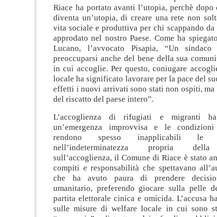
Riace ha portato avanti l’utopia, perchè dopo
diventa un’utopia, di creare una rete non sol
vita sociale e produttiva per chi scappando da
approdato nel nostro Paese. Come ha spiegato 
Lucano, l’avvocato Pisapia, “Un sindac
preoccuparsi anche del bene della sua comun
in cui accoglie. Per questo, coniugare accogl
locale ha significato lavorare per la pace del s
effetti i nuovi arrivati sono stati non ospiti, ma
del riscatto del paese intero”.
L’accoglienza di rifugiati e migranti ha
un’emergenza improvvisa e le condizioni
rendono spesso inapplicabili l
nell’indeterminatezza propria della 
sull’accoglienza, il Comune di Riace è stato an
compiti e responsabilità che spettavano all’au
che ha avuto paura di prendere decision
umanitario, preferendo giocare sulla pelle d
partita elettorale cinica e omicida. L’accusa ha
sulle misure di welfare locale in cui sono st