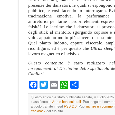
presenze dei danzatori, le quali si espongono 
pubblico, e così facendo lo interrogano. Evi
tracimazione emotiva, la performance ad
antiretorici per farne i propri elementi espressi
falsità? Le lacrime che i danzatori si provoc
degli stick al mentolo, sgorgando copiose e 
volti, appaiono molto più sincere di una mimes
Quel pianto indotto, eppure viscerale, ampli
riconfigura, ed è per questo che
Ultras slee
lavoro magnetico e incisivo.
Questo contenuto è stato realizzato nel
insegnamenti di Discipline dello spettacolo de
Cagliari.
Facebook
Twitter
Email
WhatsApp
Condividi
Questo articolo è stato pubblicato sabato, 4 Luglio 2026 
classificato in
Arte e beni culturali
. Puoi seguire i comme
articolo tramite il feed
RSS 2.0
. Puoi
inviare un commen
trackback
dal tuo sito.