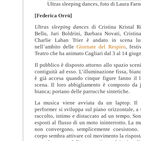
Ultras sleeping dances, foto di Laura Farn
[Federica Orrù]
Ultras sleeping dances
di Cristina Kristal 
Bellu, Jari Boldrini, Barbara Novati, Cristin
Charlie Laban Trier è andato in scena l
nell’ambito delle
Giornate del Respiro
, fest
Teatro che ha animato Cagliari dal 3 al 14 giug
Il pubblico è disposto attorno allo spazio sceni
contiguità ad esso. L’illuminazione fissa, bian
è già accesa quando cinque figure fanno il l
scena. Il loro abbigliamento è composto da 
bianca; portano delle parrucche sintetiche.
La musica viene avviata da un laptop. Il
performer si sviluppa sul piano orizzontale, a t
raccolto, intimo e distaccato ad un tempo. So
esposti al flusso di un moto ininterrotto. La m
non convergono, semplicemente coesistono. 
corpo sembra attivare col movimento la risposta