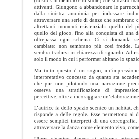
(lo stick al mentolo e lo slime) che si trasforma
attivanti. Giungono a abbandonare le parrucch
dalla sinistra anonimia per indossare indu
attraversare una serie di danze che sembrano 
altrettanti momenti esistenziali: quello del p
quello del gioco, fino alla conquista di una 
oltrepassa ogni schema. Ci si domanda se
cambiate: non sembrano più così fredde. L
sembra tradursi in chiarezza di sguardo. Ad e
solo il modo in cui i performer abitano lo spazi
Ma tutto questo è un sogno, un’impressione
interpretativo concesso da quanto sta accaden
che pur non pilotando una narrazione preci
osserva una stratificazione di impression
percettive, oltre a incoraggiare un’elaborazione 
L’autrice fa dello spazio scenico un habitat, ch
risponde a delle regole. Esse permettono ai d
essere semplici interpreti di una coreografia,
attraversare la danza come elemento vivo, com
Ultras sleeping dances si afferma attraver