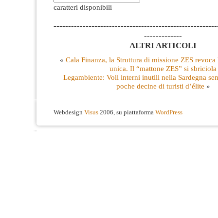
caratteri disponibili
--------------------------------------------------------
-------------
ALTRI ARTICOLI
«
Cala Finanza, la Struttura di missione ZES revoca 
unica. Il “mattone ZES” si sbriciola
Legambiente: Voli interni inutili nella Sardegna se
poche decine di turisti d’élite
»
Webdesign
Visus
2006, su piattaforma
WordPress