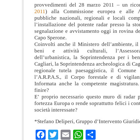
provvedimenti del 28 marzo 2011 – un rico
2011
) alla Commissione europea e alle A
pubbliche nazionali, regionali e locali comp
l’installazione del potente radar presso la stor
segnalazione e avvistamento oggi in rovina de
Capo Sperone.
Coinvolti anche il Ministero dell’ambiente, il
beni e attività culturali, l’Assessor
dell’urbanistica, la Soprintendenza per i ben
Cagliari, la Soprintendenza archeologica di Cagl
regionale tutela paesaggistica, il Comune 
l’A.R.P.A.S., il Corpo forestale e di vigila
Informata anche la competente magistratura
finire?
E’ proprio necessario questo muro di radar p
fortezza Europa o rende soprattutto felici i con
società interessate?
*Stefano Deliperi, Gruppo d’Intervento Giuridi
Facebook
Twitter
Email
WhatsApp
Condividi