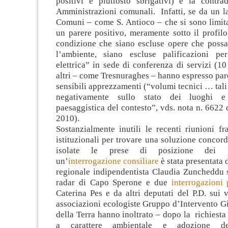
positivi e piuttosto sbrigativi) e la contrad
Amministrazioni comunali. Infatti, se da un la
Comuni – come S. Antioco – che si sono limita
un parere positivo, meramente sotto il profilo
condizione che siano escluse opere che poss
l’ambiente, siano escluse palificazioni pe
elettrica” in sede di conferenza di servizi (1
altri – come Tresnuraghes – hanno espresso par
sensibili apprezzamenti (“volumi tecnici … tali
negativamente sullo stato dei luoghi e 
paesaggistica del contesto”, vds. nota n. 6622
2010).
Sostanzialmente inutili le recenti riunioni fr
istituzionali per trovare una soluzione concor
isolate le prese di posizione dei po
un’
interrogazione consiliare
è stata presentata 
regionale indipendentista Claudia Zuncheddu s
radar di Capo Sperone e due
interrogazioni 
Caterina Pes e da altri deputati del P.D. sui v
associazioni ecologiste Gruppo d’Intervento G
della Terra hanno inoltrato – dopo la richiesta
a carattere ambientale e adozione de