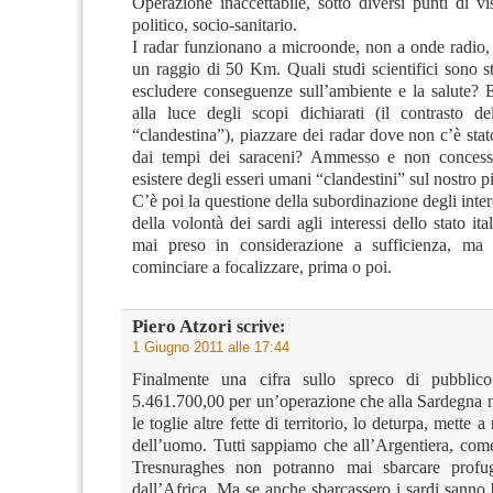
Operazione inaccettabile, sotto diversi punti di vi
politico, socio-sanitario.
I radar funzionano a microonde, non a onde radio,
un raggio di 50 Km. Quali studi scientifici sono st
escludere conseguenze sull’ambiente e la salute? 
alla luce degli scopi dichiarati (il contrasto de
“clandestina”), piazzare dei radar dove non c’è st
dai tempi dei saraceni? Ammesso e non conces
esistere degli esseri umani “clandestini” sul nostro p
C’è poi la questione della subordinazione degli interes
della volontà dei sardi agli interessi dello stato it
mai preso in considerazione a sufficienza, ma
cominciare a focalizzare, prima o poi.
Piero Atzori
scrive:
1 Giugno 2011 alle 17:44
Finalmente una cifra sullo spreco di pubblic
5.461.700,00 per un’operazione che alla Sardegna n
le toglie altre fette di territorio, lo deturpa, mette a 
dell’uomo. Tutti sappiamo che all’Argentiera, come
Tresnuraghes non potranno mai sbarcare profug
dall’Africa. Ma se anche sbarcassero i sardi sanno