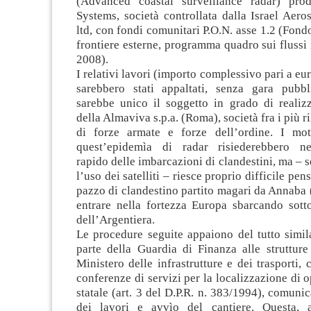
(Advanced coastal surveillance radar) prod
Systems, società controllata dalla Israel Aero
ltd, con fondi comunitari P.O.N. asse 1.2 (Fond
frontiere esterne, programma quadro sui flussi
2008).
I relativi lavori (importo complessivo pari a eu
sarebbero stati appaltati, senza gara pubb
sarebbe unico il soggetto in grado di realizz
della Almaviva s.p.a. (Roma), società fra i più ri
di forze armate e forze dell’ordine. I moti
quest’epidemìa di radar risiederebbero nel
rapido delle imbarcazioni di clandestini, ma –
l’uso dei satelliti – riesce proprio difficile pe
pazzo di clandestino partito magari da Annaba 
entrare nella fortezza Europa sbarcando sotto
dell’Argentiera.
Le procedure seguite appaiono del tutto simila
parte della Guardia di Finanza alle strutture
Ministero delle infrastrutture e dei trasporti,
conferenze di servizi per la localizzazione di o
statale (art. 3 del D.P.R. n. 383/1994), comunic
dei lavori e avvìo del cantiere. Questa, 