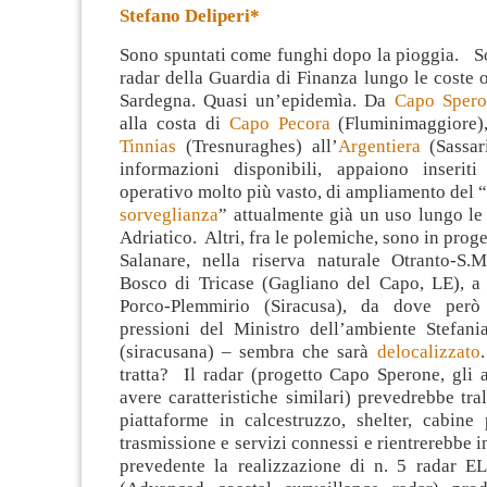
Stefano Deliperi*
Sono spuntati come funghi dopo la pioggia. So
radar della Guardia di Finanza lungo le coste o
Sardegna. Quasi un’epidemìa. Da
Capo Spero
alla costa di
Capo Pecora
(Fluminimaggiore),
Tinnias
(Tresnuraghes) all’
Argentiera
(Sassar
informazioni disponibili, appaiono inserit
operativo molto più vasto, di ampliamento del “
sorveglianza
” attualmente già un uso lungo le
Adriatico. Altri, fra le polemiche, sono in proge
Salanare, nella riserva naturale Otranto-S.
Bosco di Tricase (Gagliano del Capo, LE), 
Porco-Plemmirio (Siracusa), da dove però
pressioni del Ministro dell’ambiente Stefani
(siracusana) – sembra che sarà
delocalizzato
tratta? Il radar (progetto Capo Sperone, gli 
avere caratteristiche similari) prevedrebbe tral
piattaforme in calcestruzzo, shelter, cabine 
trasmissione e servizi connessi e rientrerebbe 
prevedente la realizzazione di n. 5 radar 