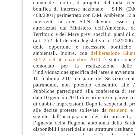
comunale. Inoltre, il progetto del radar rien
bonifica di interesse nazionale – S.I.N. (D
468/2001) perimetrato con D.M. Ambiente 12 m
interventi in aree S.I.N. devono essere p
autorizzati dal Ministero dell’Ambiente, d
Territorio e del Mare previ specifici piani di c
(art. 252 del decreto legislativo n. 152/2006 e
delle opportune e necessarie bonifiche 
ambientali. Inoltre, con
deliberazione Giun
36/22 del 4 novembre 2010
è stata conce
comodato per la realizzazione delle
l’individuazione specifica dell’area è avvenuta 
10 febbraio 2011 da parte del Servizio cen
patrimonio, non potendo consentire alle A
Pubbliche partecipanti alla conferenza di ser
data 10 gennaio 2011 di esprimere un parere c
di dubbi e imprecisioni. Dopo la scoperta di pro
alle decise proteste sollevate da
residenti
e c
seguite dall’occupazione dei siti prescelti,
l’ignavia della Regione autonoma della Sarde
disponibili i pareri delle sue strutture risultan