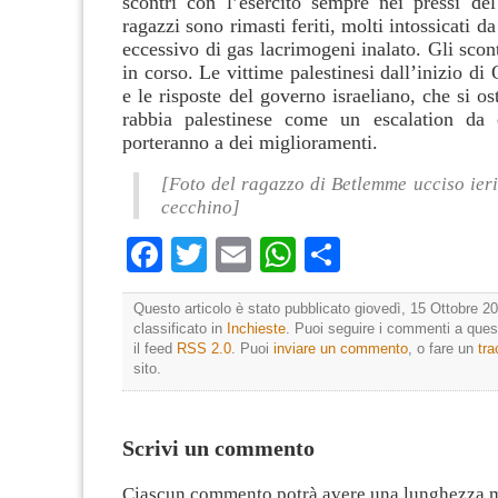
scontri con l’esercito sempre nei pressi de
ragazzi sono rimasti feriti, molti intossicati d
eccessivo di gas lacrimogeni inalato. Gli scont
in corso. Le vittime palestinesi dall’inizio di
e le risposte del governo israeliano, che si os
rabbia palestinese come un escalation da 
porteranno a dei miglioramenti.
[Foto del ragazzo di Betlemme ucciso ier
cecchino]
Facebook
Twitter
Email
WhatsApp
Condividi
Questo articolo è stato pubblicato giovedì, 15 Ottobre 20
classificato in
Inchieste
. Puoi seguire i commenti a quest
il feed
RSS 2.0
. Puoi
inviare un commento
, o fare un
tr
sito.
Scrivi un commento
Ciascun commento potrà avere una lunghezza 