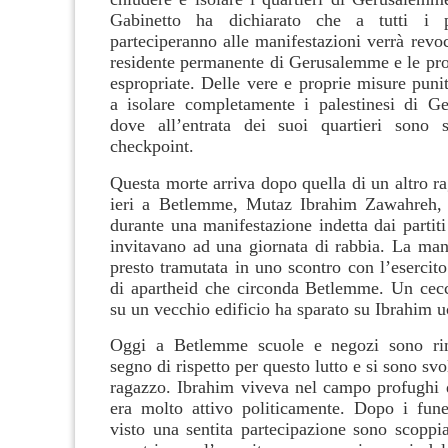
Gabinetto ha dichiarato che a tutti i p
parteciperanno alle manifestazioni verrà revoc
residente permanente di Gerusalemme e le pro
espropriate. Delle vere e proprie misure puni
a isolare completamente i palestinesi di G
dove all’entrata dei suoi quartieri sono s
checkpoint.
Questa morte arriva dopo quella di un altro r
ieri a Betlemme, Mutaz Ibrahim Zawahreh, 2
durante una manifestazione indetta dai partiti
invitavano ad una giornata di rabbia. La mani
presto tramutata in uno scontro con l’esercit
di apartheid che circonda Betlemme. Un cec
su un vecchio edificio ha sparato su Ibrahim 
Oggi a Betlemme scuole e negozi sono rim
segno di rispetto per questo lutto e si sono svol
ragazzo. Ibrahim viveva nel campo profughi
era molto attivo politicamente. Dopo i fun
visto una sentita partecipazione sono scoppia