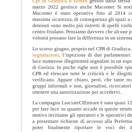
Cpr di Gradisca d’Isonzo
gestito dalla stessa
marzo 2022 gestisce anche Macomer. Si noti
Macomer è stato operativo fino al 2014 c
massima sicurezza, di conseguenza gli spazi a 
detenuti sono molto più ristretti di quelli visib
centro friulano. Pensiamo davvero che alcune 
volontà possano fare la differenza in un sistema
Lo scorso giugno, proprio nel CPR di Gradisca
segnalazioni
, l’ispezione di due parlamentari
luce numerose illegittimità segnalate in un espo
di Gorizia. In poche righe non è possibile sp
CPR ed elencare tutte le criticità e le illegitt
verificano. Appare chiaro, però, che tante rea
gruppi informali e non, giornalisti, ricercator
ottenere una autorizzazione per accedervi.
La campagna LasciateCIEntrare è nata quasi 12
per fare luce su quanto accade in queste strutt
motivo invitiamo gli operatori e le operatrici d
a presentare richieste di accesso alla Prefett
poter finalmente riportare le voci dei 