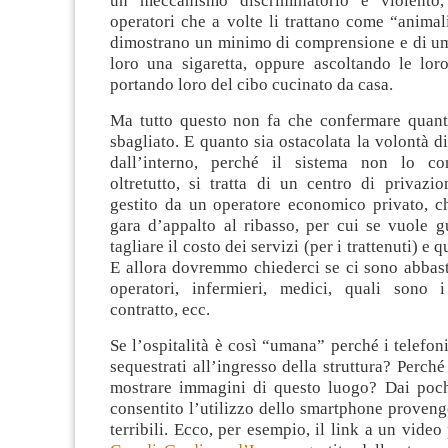
un meccanismo discriminatorio e violento, 
operatori che a volte li trattano come “animali
dimostrano un minimo di comprensione e di um
loro una sigaretta, oppure ascoltando le loro
portando loro del cibo cucinato da casa.
Ma tutto questo non fa che confermare quanto
sbagliato. E quanto sia ostacolata la volontà 
dall’interno, perché il sistema non lo con
oltretutto, si tratta di un centro di privazio
gestito da un operatore economico privato, c
gara d’appalto al ribasso, per cui se vuole 
tagliare il costo dei servizi (per i trattenuti) e 
E allora dovremmo chiederci se ci sono abbast
operatori, infermieri, medici, quali sono i
contratto, ecc.
Se l’ospitalità è così “umana” perché i telefon
sequestrati all’ingresso della struttura? Perch
mostrare immagini di questo luogo? Dai poc
consentito l’utilizzo dello smartphone proven
terribili. Ecco, per esempio, il link a un video