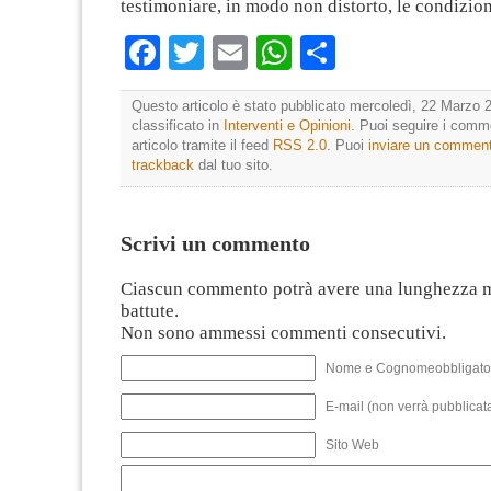
testimoniare, in modo non distorto, le condizion
Facebook
Twitter
Email
WhatsApp
Condividi
Questo articolo è stato pubblicato mercoledì, 22 Marzo 2
classificato in
Interventi e Opinioni
. Puoi seguire i comm
articolo tramite il feed
RSS 2.0
. Puoi
inviare un commen
trackback
dal tuo sito.
Scrivi un commento
Ciascun commento potrà avere una lunghezza 
battute.
Non sono ammessi commenti consecutivi.
Nome e Cognomeobbligato
E-mail (non verrà pubblicata
Sito Web