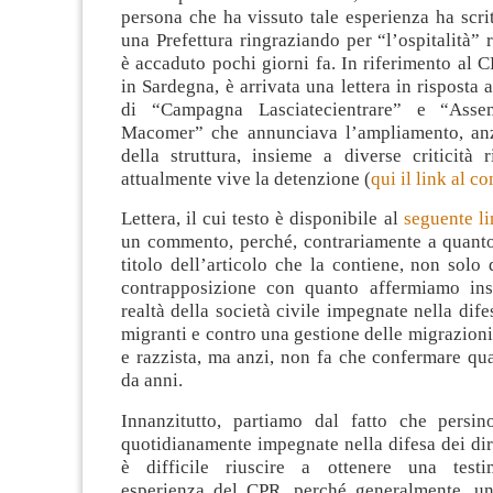
persona che ha vissuto tale esperienza ha scrit
una Prefettura ringraziando per “l’ospitalità” 
è accaduto pochi giorni fa. In riferimento al
in Sardegna, è arrivata una lettera in risposta
di “Campagna Lasciatecientrare” e “Ass
Macomer” che annunciava l’ampliamento, anz
della struttura, insieme a diverse criticità 
attualmente vive la detenzione (
qui il link al c
Lettera, il cui testo è disponibile al
seguente li
un commento, perché, contrariamente a quanto 
titolo dell’articolo che la contiene, non solo
contrapposizione con quanto affermiamo ins
realtà della società civile impegnate nella difes
migranti e contro una gestione delle migrazioni
e razzista, ma anzi, non fa che confermare qu
da anni.
Innanzitutto, partiamo dal fatto che persin
quotidianamente impegnate nella difesa dei diri
è difficile riuscire a ottenere una testi
esperienza del CPR, perché generalmente, una