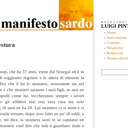
associaz
LUIGI PI
Home
Associazione
Contatti
estura
Newsletter
Redazione
Norme editori
oup, che ha 37 anni, viene dal Senegal ed è in
i soggiorno regolare e in attesa di ottenere la
ice che è lui lo straniero, nonostante sia nel
i e che stranieri saranno i suoi figli, se mai ne
uelli come lui, toccheranno sempre i lavori
no gli affitterà mai una vera casa ma solo
 di anni ne ha 28. Lui straniero ci si sente e si
vuole tornare, dopo aver fatto un po’ di soldi, a
, mi dice, la straniera sarei io se capitassi un
Straniero vuol dire che tutti ti guardano male e