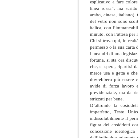
esplicativo a fare color
linea rossa”, ma scritt
arabo, cinese, italiano). 
del vetro non sono scorte
italica, con l’immancab
minuto, con l’attesa per l
Chi si trova qui, in realt
permesso o la sua carta d
i meandri di una legislaz
fortuna, si sta ora disc
che, si spera, ripartirà
merce usa e getta e che
dovrebbero più essere co
avide di forza lavoro 
previdenziale, ma da ri
strizzati per bene.
D’altronde la cosiddet
imperfetto, Testo Uni
indissolubilmente il per
figura dei cosiddetti co
concezione ideologica
dell’individuo migrante 