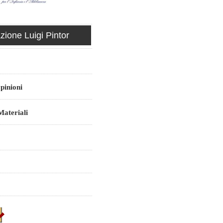
ione Luigi Pintor
pinioni
ateriali