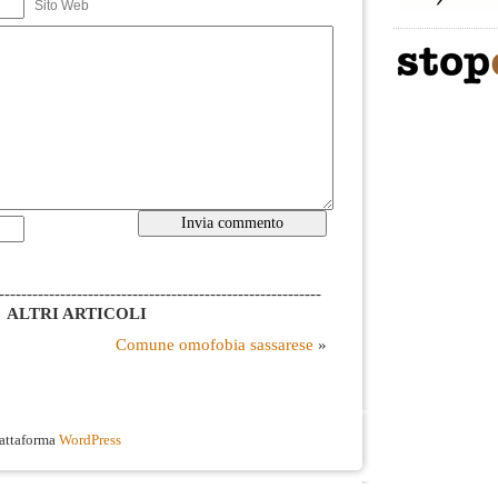
Sito Web
----------------------------------------------------------
ALTRI ARTICOLI
Comune omofobia sassarese
»
iattaforma
WordPress