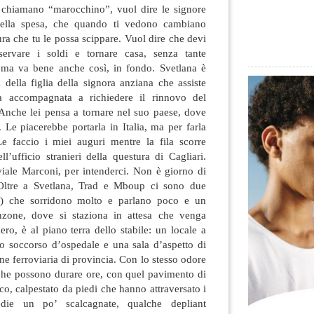
 chiamano “marocchino”, vuol dire le signore
della spesa, che quando ti vedono cambiano
ra che tu le possa scippare. Vuol dire che devi
servare i soldi e tornare casa, senza tante
 ma va bene anche così, in fondo. Svetlana è
della figlia della signora anziana che assiste
a accompagnata a richiedere il rinnovo del
Anche lei pensa a tornare nel suo paese, dove
. Le piacerebbe portarla in Italia, ma per farla
 Le faccio i miei auguri mentre la fila scorre
ll’ufficio stranieri della questura di Cagliari.
viale Marconi, per intenderci. Non è giorno di
 Oltre a Svetlana, Trad e Mboup ci sono due
do) che sorridono molto e parlano poco e un
nzone, dove si staziona in attesa che venga
ro, è al piano terra dello stabile: un locale a
to soccorso d’ospedale e una sala d’aspetto di
one ferroviaria di provincia. Con lo stesso odore
 che possono durare ore, con quel pavimento di
co, calpestato da piedi che hanno attraversato i
edie un po’ scalcagnate, qualche depliant