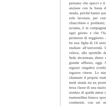
pensano che spacci e ti
anziane con la busta 
strada, perché hanno pau
solo lavorare, per con
chiacchiere e problemi;
ucraina, è in compagnia 
ogni giorno e che l’h
permesso di soggiorno. 
ha una figlia di 14 anni
studiare all’università.
veloce, allo sportello de
Sede decentrata, dietro 
grande afflusso, oggi.
ragazzi cingalesi (cre
ragazzo cinese. Lo sta
chiamato il proprio nume
metà strada tra un pron
terza classe di una stazi
residuo di quelle attese
mattonelline bianco spor
continenti, con sei s