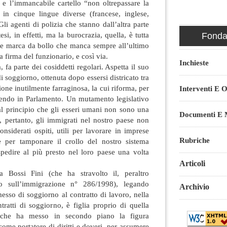
e e l’immancabile cartello “non oltrepassare la
o in cinque lingue diverse (francese, inglese,
Gli agenti di polizia che stanno dall’altra parte
si, in effetti, ma la burocrazia, quella, è tutta
Fondaz
ile marca da bollo che manca sempre all’ultimo
a firma del funzionario, e così via.
Inchieste
à, fa parte dei cosiddetti regolari. Aspetta il suo
i soggiorno, ottenuta dopo essersi districato tra
ione inutilmente farraginosa, la cui riforma, per
Interventi E O
utendo in Parlamento. Un mutamento legislativo
 dal principio che gli esseri umani non sono una
Documenti E M
, pertanto, gli immigrati nel nostro paese non
nsiderati ospiti, utili per lavorare in imprese
Rubriche
e per tamponare il crollo del nostro sistema
spedire al più presto nel loro paese una volta
Articoli
ta Bossi Fini (che ha stravolto il, peraltro
co sull’immigrazione n° 286/1998), legando
Archivio
messo di soggiorno al contratto di lavoro, nella
ntratti di soggiorno, è figlia proprio di quella
 che ha messo in secondo piano la figura
come portatore di diritti e doveri, per assumere