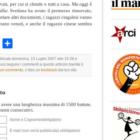
vati, per cui si chiude e tutti a casa. Ma oggi è
uilla: Svetlana ha avuto il permesso rinnovato,
are altri documenti, i ragazzi cingalesi vanno
erano venuti, e anche il ragazzo cinese sembra
k
r
ail
WhatsApp
Condividi
bblicato domenica, 15 Luglio 2007 alle 15:38 e
Puoi seguire i commenti a questo articolo tramite il
e un commento
, o fare un
trackback
dal tuo sito.
to
avere una lunghezza massima di 1500 battute.
nti consecutivi.
Nome e Cognomeobbligatorio
E-mail (non verrà pubblicata) obbligatorio