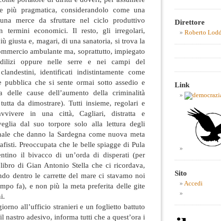
te più pragmatica, considerandolo come una
 una merce da sfruttare nel ciclo produttivo
Direttore
 termini economici. Il resto, gli irregolari,
Roberto Lod
iù giusta e, magari, di una sanatoria, si trova la
commercio ambulante ma, soprattutto, impiegato
edilizi oppure nelle serre e nei campi del
clandestini, identificati indistintamente come
e pubblica che si sente ormai sotto assedio e
Link
a delle cause dell’aumento della criminalità
 tutta da dimostrare). Tutti insieme, regolari e
vivere in una città, Cagliari, distratta e
veglia dal suo torpore solo alla lettura degli
iornale che danno la Sardegna come nuova meta
cafisti. Preoccupata che le belle spiagge di Pula
ntino il bivacco di un’orda di disperati (per
l libro di Gian Antonio Stella che ci ricordava,
Sito
o dentro le carrette del mare ci stavamo noi
Accedi
empo fa), e non più la meta preferita delle gite
i.
iorno all’ufficio stranieri e un foglietto battuto
l nastro adesivo, informa tutti che a quest’ora i