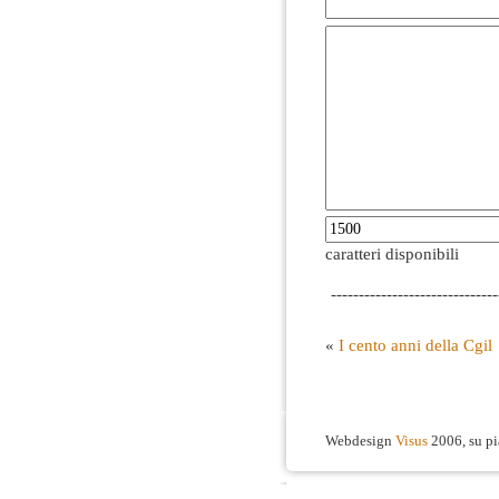
caratteri disponibili
------------------------------
«
I cento anni della Cgil
Webdesign
Visus
2006, su p