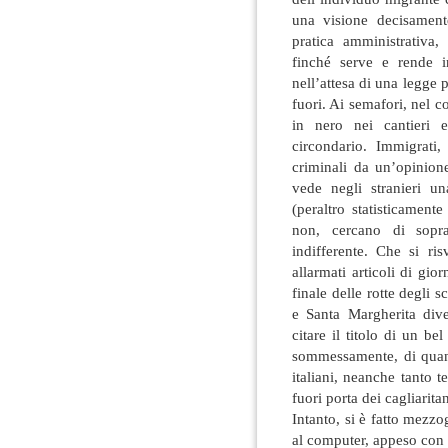
una visione decisamen
pratica amministrativa,
finché serve e rende in
nell’attesa di una legge p
fuori. Ai semafori, nel 
in nero nei cantieri 
circondario. Immigrati, 
criminali da un’opinion
vede negli stranieri un
(peraltro statisticamente
non, cercano di soprav
indifferente. Che si ris
allarmati articoli di g
finale delle rotte degli s
e Santa Margherita dive
citare il titolo di un be
sommessamente, di quand
italiani, neanche tanto t
fuori porta dei cagliaritan
Intanto, si è fatto mezzog
al computer, appeso con i