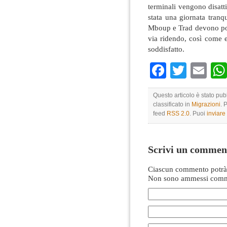
terminali vengono disatti
stata una giornata tranq
Mboup e Trad devono port
via ridendo, così come 
soddisfatto.
Faceboo
Twitte
Em
Questo articolo è stato pu
classificato in
Migrazioni
. 
feed
RSS 2.0
. Puoi
inviar
Scrivi un commen
Ciascun commento potrà 
Non sono ammessi comme