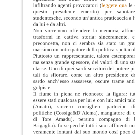
infiltrando agenti provocatori (
leggete qua
le 
questo presidente emerito) per sabotare
studentesche, secondo un’antica praticaccia a 
da lui e da altri.
Non vorremmo offendere la memoria, affinc
trasformi in cattiva storia: sinceramente, e
preconcetta, non ci sembra sia stato un gran
massimo un anticipatore della politica-spettaco
Piuttosto un rappresentante, talora estempora
ma senza grande spessore, dei valori di uno sta
classe. Uno di quei sardi servitori del potere più
tali da sfiorare, come un altro presidente d
sardo anch’esso sassarese, oscure trame ant
golpiste.
Il fiume in piena ne riconosce la figura: tut
essere stati qualcosa per lui e con lui: amici ta
(Amato), sincero consigliere partecipe di
politiche (Cossiga&D’Alema), mangiatore di co
di Tore Amadu), persino compagno di 
Brigaglia): forse perché tutti i suoi affluenti n
veramente lontani dal suo mondo così poco d