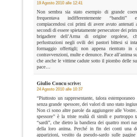
19 Agosto 2010 alle 12:41
Non sembra sia stato esempio di grande coer
frequentava indifferentemente “banditi” e
compiacendosi coi primi di avere avuto antenati a
secondi di essere spietatamente persecutore dei prim
brigadiere dell’Arma di origine orgolese, c
perlustrazioni negli ovili dei pastori bittesi si int
formaggio offertigli; non appena rientrato in c
contravvenzioni, multe e denunce. Pace all’anima s
che anche le vittime cadute sotto il piombo delle su
pace…
Giulio Concu
scrive:
24 Agosto 2010 alle 10:37
“Piuttosto un rappresentante, talora estemporaneo 
senza grande spessore, dei valori di uno stato ingiust
Non ci sono altre parole da aggiungere alle Vostre
spessore” è la triste realtà di simili e purtroppo 
“sardi”, che dietro la bandiera dei quattro mori n
della loro anima. Perché in fin dei conti una d
apparizioni, vestito da pseudo-sardo sulle pagin