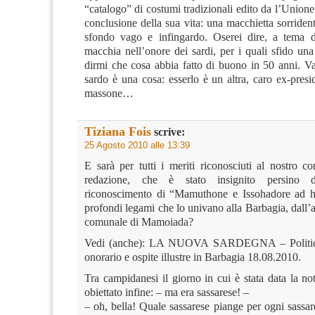
“catalogo” di costumi tradizionali edito da l’Union
conclusione della sua vita: una macchietta sorriden
sfondo vago e infingardo. Oserei dire, a tema d
macchia nell’onore dei sardi, per i quali sfido un
dirmi che cosa abbia fatto di buono in 50 anni. Va
sardo è una cosa: esserlo è un altra, caro ex-presi
massone…
Tiziana Fois
scrive:
25 Agosto 2010 alle 13:39
E sarà per tutti i meriti riconosciuti al nostro co
redazione, che è stato insignito persino de
riconoscimento di “Mamuthone e Issohadore ad h
profondi legami che lo univano alla Barbagia, dall
comunale di Mamoiada?
Vedi (anche): LA NUOVA SARDEGNA – Politi
onorario e ospite illustre in Barbagia 18.08.2010.
Tra campidanesi il giorno in cui è stata data la not
obiettato infine: – ma era sassarese! –
– oh, bella! Quale sassarese piange per ogni sassa