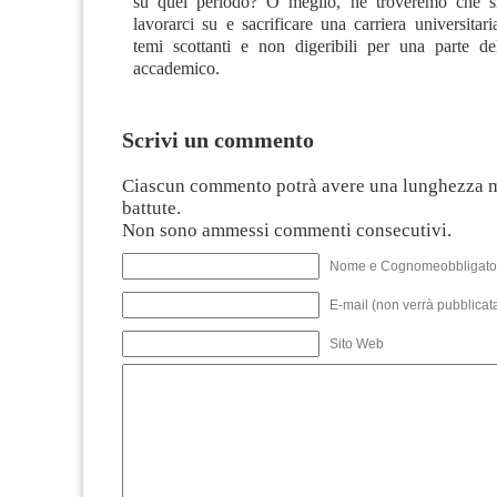
su quel periodo? O meglio, ne troveremo che si
lavorarci su e sacrificare una carriera universita
temi scottanti e non digeribili per una parte del
accademico.
Scrivi un commento
Ciascun commento potrà avere una lunghezza 
battute.
Non sono ammessi commenti consecutivi.
Nome e Cognomeobbligato
E-mail (non verrà pubblicata
Sito Web