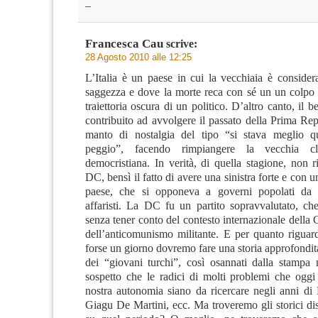
–
Francesca Cau
scrive:
28 Agosto 2010 alle 12:25
L’Italia è un paese in cui la vecchiaia è consider
saggezza e dove la morte reca con sé un un colpo 
traiettoria oscura di un politico. D’altro canto, il 
contribuito ad avvolgere il passato della Prima Re
manto di nostalgia del tipo “si stava meglio q
peggio”, facendo rimpiangere la vecchia cla
democristiana. In verità, di quella stagione, non 
DC, bensì il fatto di avere una sinistra forte e con u
paese, che si opponeva a governi popolati da 
affaristi. La DC fu un partito sopravvalutato, ch
senza tener conto del contesto internazionale della
dell’anticomunismo militante. E per quanto riguar
forse un giorno dovremo fare una storia approfondit
dei “giovani turchi”, così osannati dalla stampa 
sospetto che le radici di molti problemi che oggi 
nostra autonomia siano da ricercare negli anni di 
Giagu De Martini, ecc. Ma troveremo gli storici dis