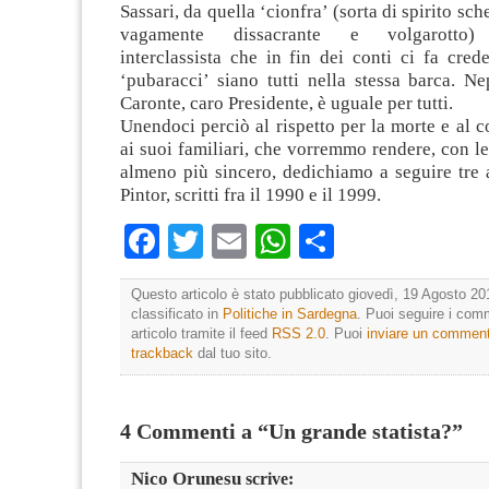
Sassari, da quella ‘cionfra’ (sorta di spirito sc
vagamente dissacrante e volgarotto) 
interclassista che in fin dei conti ci fa cred
‘pubaracci’ siano tutti nella stessa barca. N
Caronte, caro Presidente, è uguale per tutti.
Unendoci perciò al rispetto per la morte e al 
ai suoi familiari, che vorremmo rendere, con le 
almeno più sincero, dedichiamo a seguire tre a
Pintor, scritti fra il 1990 e il 1999.
Facebook
Twitter
Email
WhatsApp
Condividi
Questo articolo è stato pubblicato giovedì, 19 Agosto 20
classificato in
Politiche in Sardegna
. Puoi seguire i com
articolo tramite il feed
RSS 2.0
. Puoi
inviare un commen
trackback
dal tuo sito.
4 Commenti a “Un grande statista?”
Nico Orunesu
scrive: