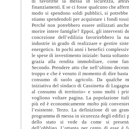
di favorirne la messa in sicurezza, attr
finanziamenti. E se ci fosse qualcuno che affer
modo si spendono soldi pubblici, si potrebbe
stiamo spendendoli per acquistare i fondi tossi
Perché non potrebbero essere utilizzati anch
morire intere famiglie? Eppoi, gli interventi 
concezione dell’edilizia favorirebbero la n
industrie in grado di realizzare e gestire sist
energetico. In pochi anni i benefici complessi
le spese di investimento iniziale: basta soltanto
grazia alla rendita immobiliare, come fa
Secondo. Prendere atto che nell’ultimo decenni
troppo e che è venuto il momento di dire basta 
consumo di suolo agricolo. Da qualche m
iniziativa del sindaco di Cassinetta di Lugagna
al consumo di territorio» e sono molti i prim
vogliono voltare pagina. La popolazione ital
più ed è economicamente molto più convenient
l’esistente. Terzo. La definizione di un gran
programma di messa in sicurezza degli edifici pu
dello stato si vede da come si present
dell’obbligo. L’ottanta per cento di esse è f