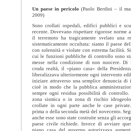
Un paese in pericolo
(Paolo Berdini – il man
2009)
Sono crollati ospedali, edifici pubblici e scu
recente. Dovevano rispettare rigorose norme a
il terremoto ha tragicamente svelato una r
sistematicamente occultata: siamo il paese dell
con solennità e violate con
estrema facilità. S
cui le funzioni pubbliche di controllo sono st
messe nella condizione di non nuocere. Di 
cruda realtà, il «piano casa» della Presidenz
liberalizzava ulteriormente ogni intervento edi
iniziare attraverso una semplice denuncia di in
cioè in modo che la pubblica amministrazio
sempre ogni residua possibilità di controllo.
zona sismica o in zona di rischio idrogeol
crollate in ogni parte anche le case private.
prima o della seconda metà del novecento. Seg
anche esse sono state costruite senza gli accor
paese civile richiede. Invece di avviare ques
piano casa del governo autorizzava aumenti