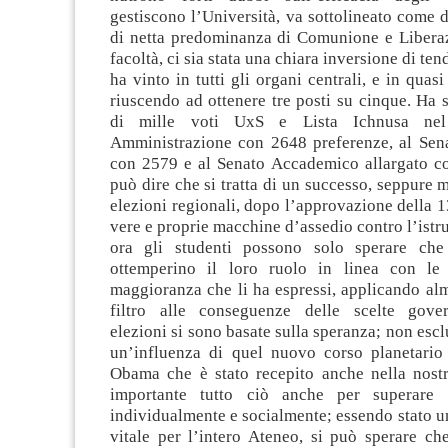
gestiscono l’Università, va sottolineato come
di netta predominanza di Comunione e Liberazi
facoltà, ci sia stata una chiara inversione di te
ha vinto in tutti gli organi centrali, e in quasi 
riuscendo ad ottenere tre posti su cinque. Ha 
di mille voti UxS e Lista Ichnusa nel
Amministrazione con 2648 preferenze, al Se
con 2579 e al Senato Accademico allargato co
può dire che si tratta di un successo, seppure 
elezioni regionali, dopo l’approvazione della 1
vere e proprie macchine d’assedio contro l’istr
ora gli studenti possono solo sperare che 
ottemperino il loro ruolo in linea con le 
maggioranza che li ha espressi, applicando a
filtro alle conseguenze delle scelte gover
elezioni si sono basate sulla speranza; non es
un’influenza di quel nuovo corso planetario 
Obama che è stato recepito anche nella nostr
importante tutto ciò anche per superare 
individualmente e socialmente; essendo stato u
vitale per l’intero Ateneo, si può sperare ch