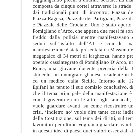
composta da cinque cortei attraverso le strade 
dai tradizionali punti di incontro: Piazza de
Piazza Ragusa, Piazzale dei Partigiani, Piazzal
e Piazzale delle Crociate. Uno è stato aperto
Pomigliano d’Arco, che appena due mesi fa sono 
freddo dalla polizia mentre manifestavano 
seduti sull’asfalto dell’A1 e con le ma
manifestazione è stata presentata da Massimo W
megapalco di 34 metri di larghezza, hanno pre
operaio cassintegrato di Pomigliano D’Arco, u
Roma, una giovane docente precaria della 
studente, un immigrato ghanese residente in
ed un medico dalla Sicilia. Intorno alle 1
Epifani ha tenuto il suo comizio conclusivo, 
che il tema principale della manifestazione è
con il governo e con le altre sigle sindacali,
vuole guardare avanti, su come ricostruire u
crisi. ‘Indietro no’ vuole dire tante cose: indi
della Costituzione, sul tema dei diritti, sul te
lavoratori per ultimi. Vogliamo guardare avanti
in questa idea di paese quei valori essenziali de