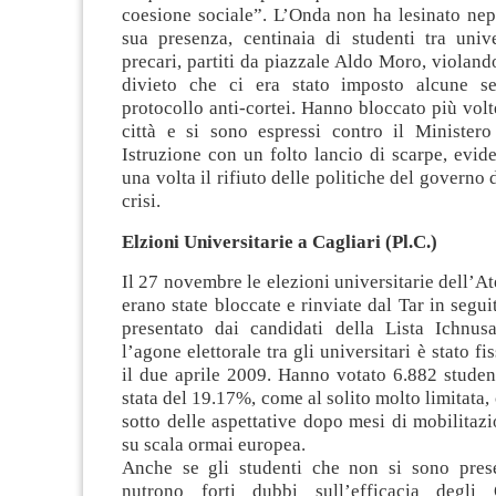
coesione sociale”. L’Onda non ha lesinato nep
sua presenza, centinaia di studenti tra unive
precari, partiti da piazzale Aldo Moro, violan
divieto che ci era stato imposto alcune se
protocollo anti-cortei. Hanno bloccato più volte
città e si sono espressi contro il Ministero
Istruzione con un folto lancio di scarpe, evi
una volta il rifiuto delle politiche del governo 
crisi.
Elzioni Universitarie a Cagliari (Pl.C.)
Il 27 novembre le elezioni universitarie dell’At
erano state bloccate e rinviate dal Tar in segui
presentato dai candidati della Lista Ichnus
l’agone elettorale tra gli universitari è stato fi
il due aprile 2009. Hanno votato 6.882 student
stata del 19.17%, come al solito molto limitata,
sotto delle aspettative dopo mesi di mobilitaz
su scala ormai europea.
Anche se gli studenti che non si sono prese
nutrono forti dubbi sull’efficacia degli