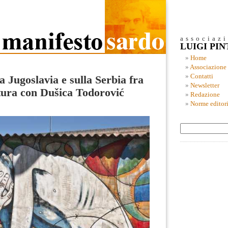
associaz
LUIGI PI
Home
Associazione
Contatti
a Jugoslavia e sulla Serbia fra
Newsletter
atura con Dušica Todorović
Redazione
Norme editori