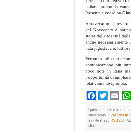
Terrà la conferenza
Duš
italiana presso la catted
Presenta e coordina
Giov
Attraverso una breve ras
del Novecento e partend
storia delle identità del
anche necessariamente u
nata jugoslava e, tutt’ora
Verranno utilizzati alcu
comunicazione più immed
poco note in Italia ma 
l’opportunità di ampliare
relativamente ignorata.
Faceboo
Twitte
Em
Questo articolo è stato pu
classificato in
Politiche in
tramite il feed
RSS 2.0
. Pu
sito.