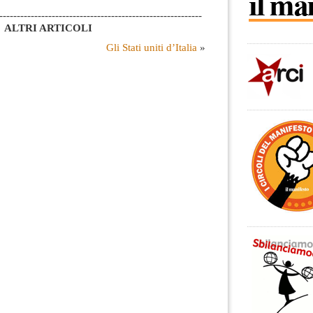
----------------------------------------------------------
ALTRI ARTICOLI
Gli Stati uniti d’Italia
»