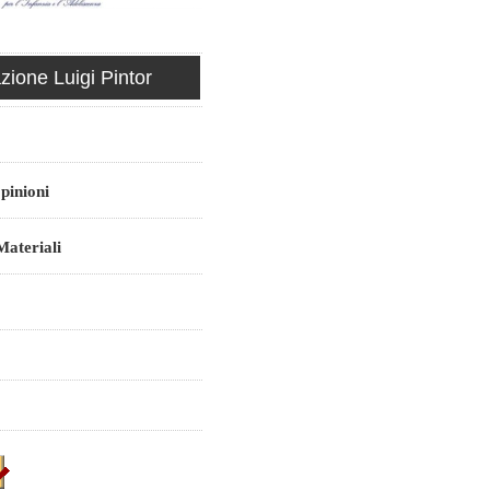
ione Luigi Pintor
pinioni
ateriali