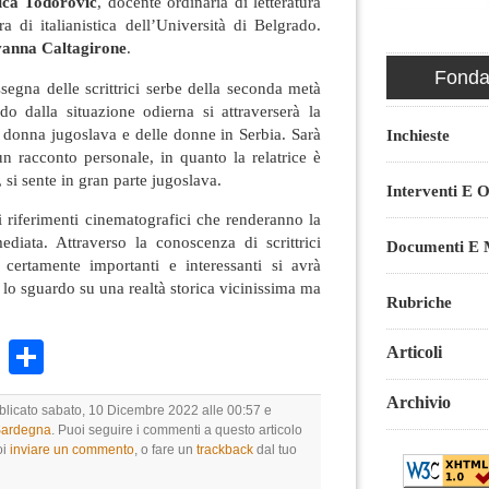
ica Todorović
, docente ordinaria di letteratura
ra di italianistica dell’Università di Belgrado.
anna Caltagirone
.
Fondaz
segna delle scrittrici serbe della seconda metà
o dalla situazione odierna si attraverserà la
la donna jugoslava e delle donne in Serbia. Sarà
Inchieste
n racconto personale, in quanto la relatrice è
, si sente in gran parte jugoslava.
Interventi E O
ni riferimenti cinematografici che renderanno la
iata. Attraverso la conoscenza di scrittrici
Documenti E M
certamente importanti e interessanti si avrà
 lo sguardo su una realtà storica vicinissima ma
Rubriche
k
r
ail
WhatsApp
Condividi
Articoli
Archivio
bblicato sabato, 10 Dicembre 2022 alle 00:57 e
 Sardegna
. Puoi seguire i commenti a questo articolo
oi
inviare un commento
, o fare un
trackback
dal tuo