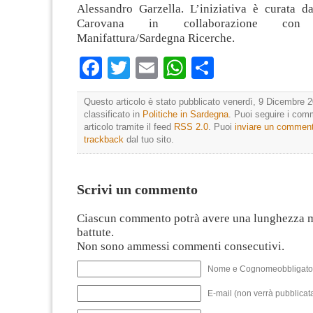
Alessandro Garzella. L’iniziativa è curata da
Carovana in collaborazione c
Manifattura/Sardegna Ricerche.
Facebook
Twitter
Email
WhatsApp
Condividi
Questo articolo è stato pubblicato venerdì, 9 Dicembre 2
classificato in
Politiche in Sardegna
. Puoi seguire i com
articolo tramite il feed
RSS 2.0
. Puoi
inviare un commen
trackback
dal tuo sito.
Scrivi un commento
Ciascun commento potrà avere una lunghezza 
battute.
Non sono ammessi commenti consecutivi.
Nome e Cognomeobbligato
E-mail (non verrà pubblicata