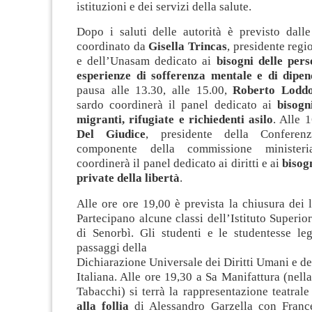
istituzioni e dei servizi della salute.
Dopo i saluti delle autorità è previsto dall
coordinato da
Gisella Trincas
, presidente regi
e dell’Unasam dedicato ai
bisogni delle per
esperienze di sofferenza mentale e di dipe
pausa alle 13.30, alle 15.00,
Roberto Lodd
sardo coordinerà il panel dedicato ai
bisogn
migranti, rifugiate e richiedenti asilo
. Alle 
Del Giudice
, presidente della Conferen
componente della commissione minister
coordinerà il panel dedicato ai diritti e ai
bisog
private della libertà
.
Alle ore ore 19,00 è prevista la chiusura dei la
Partecipano alcune classi dell’Istituto Superio
di Senorbì. Gli studenti e le studentesse le
passaggi della
Dichiarazione Universale dei Diritti Umani e de
Italiana. Alle ore 19,30 a Sa Manifattura (nell
Tabacchi) si terrà la rappresentazione teatral
alla follia
di Alessandro Garzella con Franc