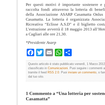
Per questi motivi è importante sostenere e p
raccolta fondi attraverso la lotteria di bene
della Associazione ASARP Casamatta Onlus p
Casamatta. La lotteria è organizzata Associa
Ricreativa “Eclisse A.S.D” e il biglietto cos
L’estrazione avverrà il 18 maggio 2013 all’Ho
a Cagliari alle ore 21,30.
*Presidente Asarp
Facebook
Twitter
Email
WhatsApp
Condividi
Questo articolo è stato pubblicato venerdì, 1 Marzo 2013
classificato in
Comunicazioni
. Puoi seguire i commenti a
tramite il feed
RSS 2.0
. Puoi
inviare un commento
, o fa
dal tuo sito.
1 Commento a “Una lotteria per sosten
Casamatta”