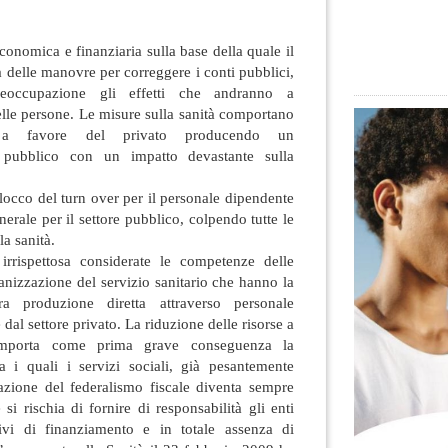
economica e finanziaria sulla base della quale il
 delle manovre per correggere i conti pubblici,
occupazione gli effetti che andranno a
delle persone. Le misure
sulla sanità comportano
e a favore del privato producendo un
 pubblico con un impatto devastante sulla
occo del turn over per il personale dipendente
erale per il settore pubblico, colpendo tutte le
lla sanità.
 irrispettosa considerate le competenze delle
ganizzazione del servizio sanitario che hanno la
ra produzione diretta attraverso personale
 dal settore privato. La riduzione delle risorse a
mporta come prima grave conseguenza la
ra i quali i servizi sociali, già pesantemente
ttuazione del federalismo fiscale diventa sempre
si rischia di fornire di responsabilità gli enti
rivi di finanziamento e in totale assenza di