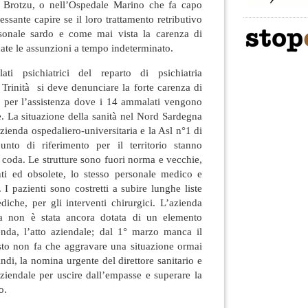
a Brotzu, o nell’Ospedale Marino che fa capo
essante capire se il loro trattamento retributivo
rsonale sardo e come mai vista la carenza di
te le assunzioni a tempo indeterminato.
i psichiatrici del reparto di psichiatria
 Trinità si deve denunciare la forte carenza di
co per l’assistenza dove i 14 ammalati vengono
e. La situazione della sanità nel Nord Sardegna
azienda ospedaliero-universitaria e la Asl n°1 di
unto di riferimento per il territorio stanno
i coda. Le strutture sono fuori norma e vecchie,
nti ed obsolete, lo stesso personale medico e
. I pazienti sono costretti a subire lunghe liste
ediche, per gli interventi chirurgici. L’azienda
ria non è stata ancora dotata di un elemento
nda, l’atto aziendale; dal 1° marzo manca il
esto non fa che aggravare una situazione ormai
di, la nomina urgente del direttore sanitario e
 aziendale per uscire dall’empasse e superare la
o.