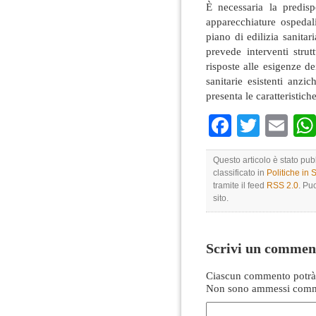
È necessaria la predis
apparecchiature ospedal
piano di edilizia sanita
prevede interventi strut
risposte alle esigenze d
sanitarie esistenti anzi
presenta le caratteristic
Faceboo
Twitte
Em
Questo articolo è stato pu
classificato in
Politiche in
tramite il feed
RSS 2.0
. Pu
sito.
Scrivi un commen
Ciascun commento potrà 
Non sono ammessi comme