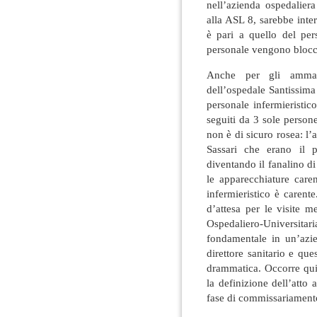
nell’azienda ospedalier
alla ASL 8, sarebbe inter
è pari a quello del pe
personale vengono blocca
Anche per gli ammalat
dell’ospedale Santissima
personale infermieristi
seguiti da 3 sole person
non è di sicuro rosea: l’
Sassari che erano il p
diventando il fanalino d
le apparecchiature care
infermieristico è carente
d’attesa per le visite m
Ospedaliero-Universita
fondamentale in un’azie
direttore sanitario e qu
drammatica. Occorre quin
la definizione dell’atto
fase di commissariament