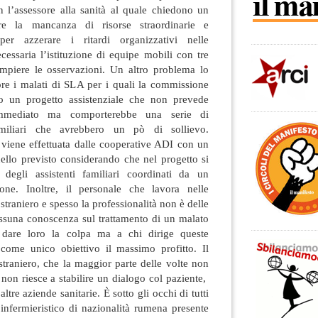
n l’assessore alla sanità al quale chiedono un
re la mancanza di risorse straordinarie e
per azzerare i ritardi organizzativi nelle
cessaria l’istituzione di equipe mobili con tre
mpiere le osservazioni. Un altro problema lo
ore i malati di SLA per i quali la commissione
to un progetto assistenziale che non prevede
’immediato ma comporterebbe una serie di
miliari che avrebbero un pò di sollievo.
 viene effettuata dalle cooperative ADI con un
quello previsto considerando che nel progetto si
degli assistenti familiari coordinati da un
ione. Inoltre, il personale che lavora nelle
straniero e spesso la professionalità non è delle
ssuna conoscenza sul trattamento di un malato
e dare loro la colpa ma a chi dirige queste
come unico obiettivo il massimo profitto. Il
traniero, che la maggior parte delle volte non
 non riesce a stabilire un dialogo col paziente,
ltre aziende sanitarie. È sotto gli occhi di tutti
 infermieristico di nazionalità rumena presente