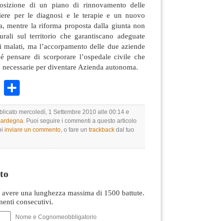
posizione di un piano di rinnovamento delle
iere per le diagnosi e le terapie e un nuovo
ria, mentre la riforma proposta dalla giunta non
turali sul territorio che garantiscano adeguate
ei malati, ma l’accorpamento delle due aziende
ché pensare di scorporare l’ospedale civile che
he necessarie per diventare Azienda autonoma.
k
r
ail
WhatsApp
Condividi
bblicato mercoledì, 1 Settembre 2010 alle 00:14 e
 Sardegna
. Puoi seguire i commenti a questo articolo
oi
inviare un commento
, o fare un
trackback
dal tuo
to
avere una lunghezza massima di 1500 battute.
nti consecutivi.
Nome e Cognomeobbligatorio