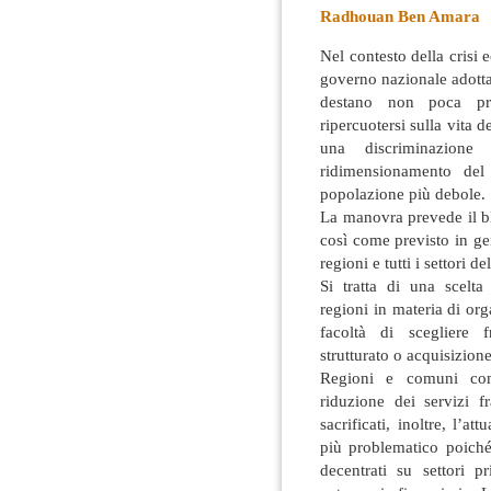
Radhouan Ben Amara
Nel contesto della crisi 
governo nazionale adotta
destano non poca pre
ripercuotersi sulla vita 
una discriminazion
ridimensionamento del
popolazione più debole.
La manovra prevede il bl
così come previsto in gen
regioni e tutti i settori de
Si tratta di una scelta
regioni in materia di or
facoltà di scegliere f
strutturato o acquisizione
Regioni e comuni co
riduzione dei servizi f
sacrificati, inoltre, l’a
più problematico poiché 
decentrati su settori p