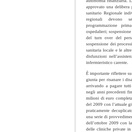
autonomia finanziaria. L
approvato una delibera 
sanitario Regionale ind
regionali devono s
programmazione prima
ospedalieri; sospensione
del turn over del pers
sospensione dei processi
sanitaria locale e le altr
disfunzioni nell’assiste
infermieristico carente.
È importante riflettere su
giunta per risanare i disa
arrivando a pagare tutt
negli anni precedenti f
milioni di euro complet
del 2009 con l’attuale gi
praticamente decuplicat
una serie di provvedimen
dell’ottobre 2009 con la
delle cliniche private i