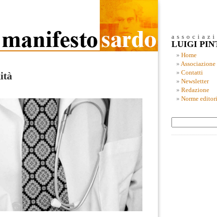
associaz
LUIGI PI
Home
Associazione
Contatti
ità
Newsletter
Redazione
Norme editori