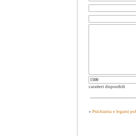
caratteri disponibili
------------------------------
«
Psichiatria e legami pol