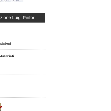
ione Luigi Pintor
pinioni
ateriali