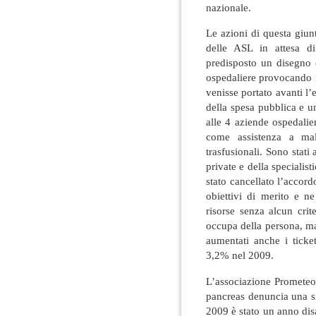
nazionale.
Le azioni di questa giun
delle ASL in attesa d
predisposto un disegno 
ospedaliere provocando rea
venisse portato avanti l
della spesa pubblica e un 
alle 4 aziende ospedalier
come assistenza a mala
trasfusionali. Sono stati 
private e della specialist
stato cancellato l’accord
obiettivi di merito e ne
risorse senza alcun crit
occupa della persona, ma 
aumentati anche i tick
3,2% nel 2009.
L’associazione Prometeo
pancreas denuncia una sit
2009 è stato un anno dis