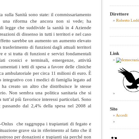
Direttore
ta sulla Sanità sono state: il commissariamento
Roberto Lod
i una riforma che ancora non si vede; ha
di legge che suddivide la sanità in 4 Aziende
zioni di dissenso in tutti i territori e nel caso
’effetto sarebbe un aumento un aumento elevato
trasferimento di funzioni dagli attuali territori
Link
e e si tratta di funzioni e servizi fondamentali
ti cronici e terminali, emergenze, attività
aumentati i tetti di spesa a favore delle cliniche
ica ambulatoriale per circa 11 milioni di euro. È
o integrativo con i medici di famiglia legato ad
 ha creato un altro che distribuisce le stesse
erio. Non sembra una politica sanitaria che si
tutt’al più favorisce interessi particolari. Sono
et passando dal 2,4% della spesa nel 2008 al
Sito
Accedi
-Onlus che raggruppa i trapiantati di fegato e
uazione grave sia in riferimento al fatto che il
astroso per donazioni e trapianti sia perché non