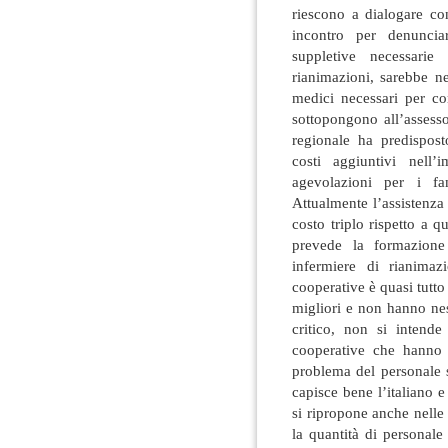
riescono a dialogare co
incontro per denuncia
suppletive necessarie 
rianimazioni, sarebbe ne
medici necessari per co
sottopongono all’assess
regionale ha predispos
costi aggiuntivi nell
agevolazioni per i fa
Attualmente l’assistenza
costo triplo rispetto a 
prevede la formazione 
infermiere di rianimaz
cooperative è quasi tutto 
migliori e non hanno ne
critico, non si intend
cooperative che hanno 
problema del personale s
capisce bene l’italiano e
si ripropone anche nelle a
la quantità di personale