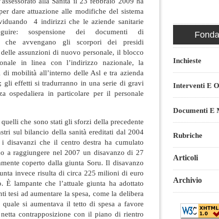
’assessorato alla Sanità il 23 febbraio 2009 ha
per dare attuazione alle modifiche del sistema
ividuando 4 indirizzi che le aziende sanitarie
eguire: sospensione dei documenti di
Fondaz
 che avvengano gli scorpori dei presidi
 delle assunzioni di nuovo personale, il blocco
Inchieste
onale in linea con l’indirizzo nazionale, la
 di mobilità all’interno delle Asl e tra azienda
e; gli effetti si tradurranno in una serie di gravi
Interventi E O
nza ospedaliera in particolare per il personale
Documenti E M
 quelli che sono stati gli sforzi della precedente
stri sul bilancio della sanità ereditati dal 2004
Rubriche
i i disavanzi che il centro destra ha cumulato
ino a raggiungere nel 2007 un disavanzo di 27
Articoli
amente coperto dalla giunta Soru. Il disavanzo
unta invece risulta di circa 225 milioni di euro
Archivio
o. È lampante che l’attuale giunta ha adottato
ti tesi ad aumentare la spesa, come la delibera
 quale si aumentava il tetto di spesa a favore
n netta contrapposizione con il piano di rientro