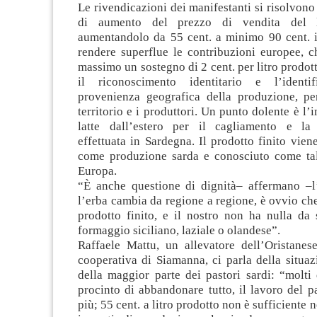
Le rivendicazioni dei manifestanti si risolvono 
di aumento del prezzo di vendita del la
aumentandolo da 55 cent. a minimo 90 cent. 
rendere superflue le contribuzioni europee, c
massimo un sostegno di 2 cent. per litro prodot
il riconoscimento identitario e l’identif
provenienza geografica della produzione, per
territorio e i produttori. Un punto dolente è l’
latte dall’estero per il cagliamento e la 
effettuata in Sardegna. Il prodotto finito viene
come produzione sarda e conosciuto come tale
Europa.
“È anche questione di dignità– affermano –l’a
l’erba cambia da regione a regione, è ovvio ch
prodotto finito, e il nostro non ha nulla da 
formaggio siciliano, laziale o olandese”.
Raffaele Mattu, un allevatore dell’Oristane
cooperativa di Siamanna, ci parla della situa
della maggior parte dei pastori sardi: “molti
procinto di abbandonare tutto, il lavoro del 
più; 55 cent. a litro prodotto non è sufficiente