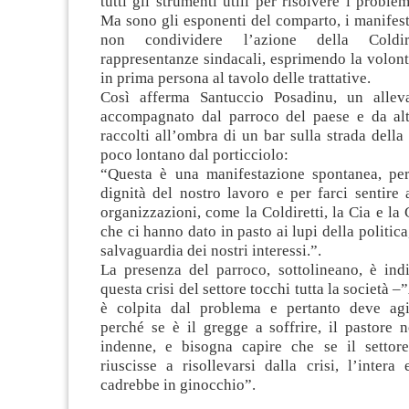
tutti gli strumenti utili per risolvere i proble
Ma sono gli esponenti del comparto, i manifes
non condividere l’azione della Coldi
rappresentanze sindacali, esprimendo la volont
in prima persona al tavolo delle trattative.
Così afferma Santuccio Posadinu, un alleva
accompagnato dal parroco del paese e da altr
raccolti all’ombra di un bar sulla strada della
poco lontano dal porticciolo:
“Questa è una manifestazione spontanea, per
dignità del nostro lavoro e per farci sentire
organizzazioni, come la Coldiretti, la Cia e la 
che ci hanno dato in pasto ai lupi della politica
salvaguardia dei nostri interessi.”.
La presenza del parroco, sottolineano, è ind
questa crisi del settore tocchi tutta la società 
è colpita dal problema e pertanto deve agi
perché se è il gregge a soffrire, il pastore 
indenne, e bisogna capire che se il settor
riuscisse a risollevarsi dalla crisi, l’inter
cadrebbe in ginocchio”.