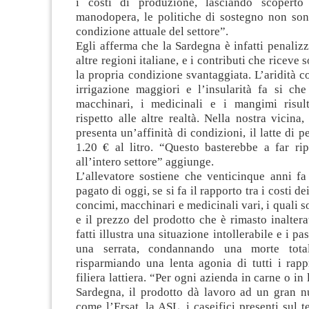
i costi di produzione, lasciando scoperto 
manodopera, le politiche di sostegno non son
condizione attuale del settore”.
Egli afferma che la Sardegna è infatti penalizza
altre regioni italiane, e i contributi che riceve s
la propria condizione svantaggiata. L’aridità c
irrigazione maggiori e l’insularità fa si che
macchinari, i medicinali e i mangimi risul
rispetto alle altre realtà. Nella nostra vicina,
presenta un’affinità di condizioni, il latte di 
1.20 € al litro. “Questo basterebbe a far rip
all’intero settore” aggiunge.
L’allevatore sostiene che venticinque anni fa 
pagato di oggi, se si fa il rapporto tra i costi de
concimi, macchinari e medicinali vari, i quali s
e il prezzo del prodotto che è rimasto inalterat
fatti illustra una situazione intollerabile e i p
una serrata, condannando una morte totale
risparmiando una lenta agonia di tutti i rapp
filiera lattiera. “Per ogni azienda in carne o in 
Sardegna, il prodotto dà lavoro ad un gran nu
come l’Ersat, la ASL, i caseifici presenti sul te