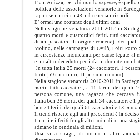
L’on. Artizzu, per chi non lo sapesse, è quello c
politica delle associazioni venatorie in Sardeg
rappresenta i circa 43 mila cacciatori sardi.
E’ ormai una costante degli ultimi anni
Nella stagione venatoria 2011-2012 in Sardegn
quattro morti e quattordici feriti, tutti cacciat
di un pescatore di origine romena), dei qual
Molino, nelle campagne di Ovilò, Loiri Porto 
in circostanze inquietanti per cause legate al
e un altro deceduto per infarto durante una ba
In tutta Italia 25 morti (24 cacciatori, 1 pers
feriti (59 cacciatori, 11 persone comuni).
Nella stagione venatoria 2010-2011 in Sardegna
morti, tutti cacciatori, e 11 feriti, dei quali 
persona comune, una ragazza che cercava fu
Italia ben 35 morti, dei quali 34 cacciatori e 1
ben 74 feriti, dei quali 61 cacciatori e 13 pers
Il trend rispetto agli anni precedenti è in decis
I morti e i feriti fra gli altri animali in una sta
stimano in centinaia di milioni.
Una vera strage, di umani e altri animali