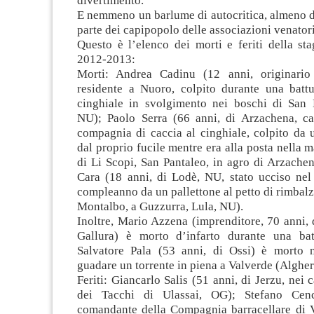
divertimento.
E nemmeno un barlume di autocritica, almeno di
parte dei capipopolo delle associazioni venatori
Questo è l’elenco dei morti e feriti della st
2012-2013:
Morti: Andrea Cadinu (12 anni, originario
residente a Nuoro, colpito durante una battu
cinghiale in svolgimento nei boschi di San M
NU); Paolo Serra (66 anni, di Arzachena, c
compagnia di caccia al cinghiale, colpito da 
dal proprio fucile mentre era alla posta nella 
di Li Scopi, San Pantaleo, in agro di Arzache
Cara (18 anni, di Lodè, NU, stato ucciso nel
compleanno da un pallettone al petto di rimbalz
Montalbo, a Guzzurra, Lula, NU).
Inoltre, Mario Azzena (imprenditore, 70 anni, 
Gallura) è morto d’infarto durante una bat
Salvatore Pala (53 anni, di Ossi) è morto n
guadare un torrente in piena a Valverde (Algher
Feriti: Giancarlo Salis (51 anni, di Jerzu, nei 
dei Tacchi di Ulassai, OG); Stefano Cenc
comandante della Compagnia barracellare di Vi