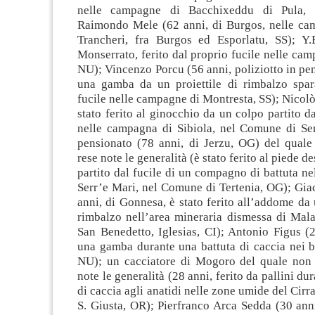
nelle campagne di Bacchixeddu di Pula, 
Raimondo Mele (62 anni, di Burgos, nelle ca
Trancheri, fra Burgos ed Esporlatu, SS); Y.
Monserrato, ferito dal proprio fucile nelle cam
NU); Vincenzo Porcu (56 anni, poliziotto in pen
una gamba da un proiettile di rimbalzo spar
fucile nelle campagne di Montresta, SS); Nicolò 
stato ferito al ginocchio da un colpo partito da
nelle campagna di Sibiola, nel Comune di Se
pensionato (78 anni, di Jerzu, OG) del quale
rese note le generalità (è stato ferito al piede d
partito dal fucile di un compagno di battuta n
Serr’e Mari, nel Comune di Tertenia, OG); Gi
anni, di Gonnesa, è stato ferito all’addome da 
rimbalzo nell’area mineraria dismessa di Mala
San Benedetto, Iglesias, CI); Antonio Figus (2
una gamba durante una battuta di caccia nei b
NU); un cacciatore di Mogoro del quale non 
note le generalità (28 anni, ferito da pallini du
di caccia agli anatidi nelle zone umide del Cirr
S. Giusta, OR); Pierfranco Arca Sedda (30 anni