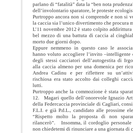
parlano di “fatalità” data la “ben nota prudenza
dell’involontario sparatore, le proteste ecologis
Purtroppo ancora non si comprende e non si v
la caccia sia l’unico divertimento che procura m
L’11 novembre 2012 è stato colpito addirittur
bel mezzo di una battuta di caccia al cinghia
morto due giorni dopo.
Eppure nemmeno in questo caso le associaz
hanno voluto accogliere l’invito –intelligente
degli stessi cacciatori dell’autogestita di Irg
alla caccia almeno per una domenica per rico
Andrea Cadinu e per riflettere su un’attiv
rischiosa era stato accolto dai colleghi cacc
lutti.
Purtroppo anche la commozione è stata sparat
12. Magari quello dell’onorevole Ignazio Arti
della Federcaccia provinciale di Cagliari, consi
F.L.I. e già P.d.L., candidato alle prossime ele
“Rispetto molto la proposta di non spar
rilancerò”. Insomma, il cordoglio personale
non chiedetemi di rinunciare a una giornata di c