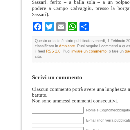
Sassari, ferito – a balla sola – a un polpac
podere a Campo Calvaggiu, presso la borgat
Sassari).
Facebook
Twitter
Email
WhatsApp
Condividi
Questo articolo è stato pubblicato venerdì, 1 Febbraio 20
classificato in
Ambiente
. Puoi seguire i commenti a quest
il feed
RSS 2.0
. Puoi
inviare un commento
, o fare un
tr
sito.
Scrivi un commento
Ciascun commento potrà avere una lunghezza 
battute.
Non sono ammessi commenti consecutivi.
Nome e Cognomeobbligato
E-mail (non verrà pubblicata